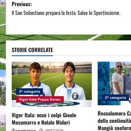
P
Previous:
Il San Sebastiano prepara la festa. Salvo lo Sportinsieme.
o
s
t
STORIE CORRELATE
n
a
v
i
2^ categoria
2^ categoria
g
Vigor Itala Peppe Geraci
a
Roccalumera Cal
Vigor Itala: ecco i colpi Gioele
della continuit
Musumarra e Natale Miduri
t
Mangiò conferm
sportjonico
29/07/2026