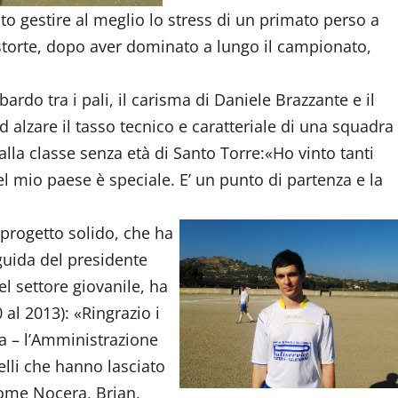
to gestire al meglio lo stress di un primato perso a
 storte, dopo aver dominato a lungo il campionato,
rdo tra i pali, il carisma di Daniele Brazzante e il
d alzare il tasso tecnico e caratteriale di una squadra
 dalla classe senza età di Santo Torre:«Ho vinto tanti
l mio paese è speciale. E’ un punto di partenza e la
progetto solido, che ha
 guida del presidente
l settore giovanile, ha
 al 2013): «Ringrazio i
ca – l’Amministrazione
uelli che hanno lasciato
ome Nocera, Brian,