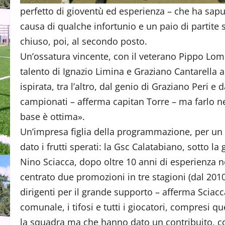
perfetto di gioventù ed esperienza – che ha sapu
causa di qualche infortunio e un paio di partite
chiuso, poi, al secondo posto.
Un’ossatura vincente, con il veterano Pippo Lomba
talento di Ignazio Limina e Graziano Cantarella a
ispirata, tra l’altro, dal genio di Graziano Peri e
campionati – afferma capitan Torre – ma farlo ne
base è ottima».
Un’impresa figlia della programmazione, per un 
dato i frutti sperati: la Gsc Calatabiano, sotto la
Nino Sciacca, dopo oltre 10 anni di esperienza ne
centrato due promozioni in tre stagioni (dal 2010
dirigenti per il grande supporto – afferma Sciac
comunale, i tifosi e tutti i giocatori, compresi q
la squadra ma che hanno dato un contribuito, c