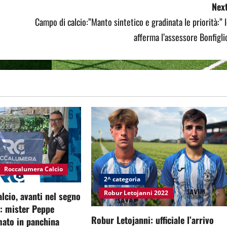
Next
Campo di calcio:”Manto sintetico e gradinata le priorità:” 
afferma l’assessore Bonfigli
Roccalumera Calcio
2^ categoria
Robur Letojanni 2022
cio, avanti nel segno
à: mister Peppe
Robur Letojanni: ufficiale l’arrivo
ato in panchina