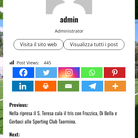
admin
Administrator
Visita il sito web
Visualizza tutti i post
Post Views:
445
P
Previous:
o
Nella ripresa il S. Teresa cala il tris con Frazzica, Di Bella e
Gerbaci allo Sporting Club Taormina.
s
Next: