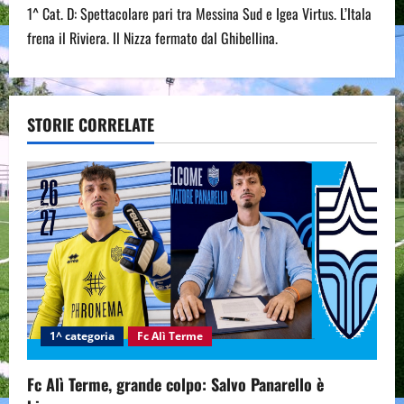
t
1^ Cat. D: Spettacolare pari tra Messina Sud e Igea Virtus. L’Itala
n
frena il Riviera. Il Nizza fermato dal Ghibellina.
a
v
STORIE CORRELATE
i
g
a
t
i
1^ categoria
Fc Alì Terme
o
n
Fc Alì Terme, grande colpo: Salvo Panarello è