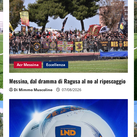
Acr Messina
Eccellenza
Messina, dal dramma di Ragusa al no al ripescaggio
Di Mimmo Muscolino
07/08/2026