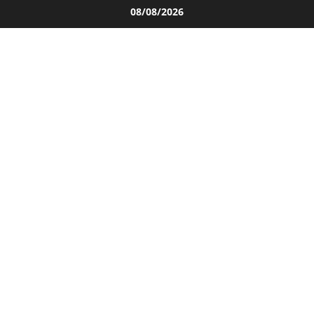
Salta
08/08/2026
al
contenuto