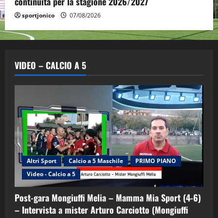
continuità per la stagione 2026/2027
sportjonico
07/08/2026
VIDEO – CALCIO A 5
Altri Sport
Calcio a 5 Maschile
PRIMO PIANO
Video - Calcio a 5
Post-gara Mongiuffi Melia – Mamma Mia Sport (4-6)
– Intervista a mister Arturo Carciotto (Mongiuffi