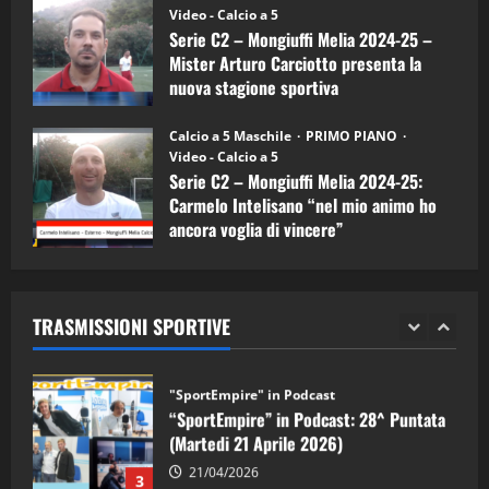
(Martedi 07 Aprile 2026)
Video - Calcio a 5
Serie C2 – Mongiuffi Melia 2024-25 –
08/04/2026
5
Mister Arturo Carciotto presenta la
nuova stagione sportiva
"SportEmpire" in Podcast
11/09/2024
“SportEmpire” in Podcast: 30^ Puntata
Calcio a 5 Maschile
PRIMO PIANO
(Martedi 05 Maggio 2026)
Video - Calcio a 5
Serie C2 – Mongiuffi Melia 2024-25:
08/05/2026
1
Carmelo Intelisano “nel mio animo ho
ancora voglia di vincere”
"SportEmpire" in Podcast
Sport News
05/09/2024
“SportEmpire” in Podcast: 29^ Puntata
(Martedi 28 Aprile 2026)
TRASMISSIONI SPORTIVE
28/04/2026
2
"SportEmpire" in Podcast
“SportEmpire” in Podcast: 28^ Puntata
(Martedi 21 Aprile 2026)
21/04/2026
3