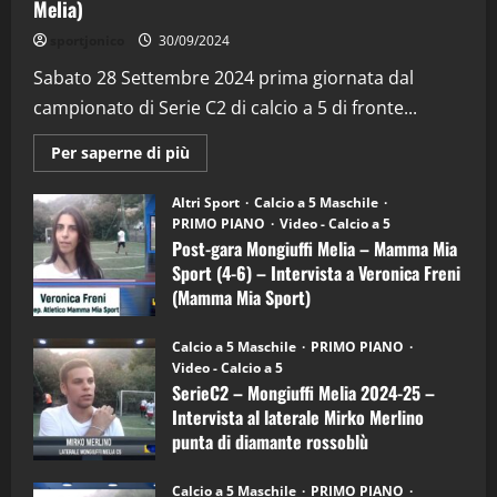
Melia)
"SportEmpire" in Podcast
Sport News
sportjonico
30/09/2024
“SportEmpire” in Podcast: 29^ Puntata
(Martedi 28 Aprile 2026)
Sabato 28 Settembre 2024 prima giornata dal
campionato di Serie C2 di calcio a 5 di fronte...
28/04/2026
2
Maggiori
Per saperne di più
informazioni
"SportEmpire" in Podcast
su
“SportEmpire” in Podcast: 28^ Puntata
Post-
Altri Sport
Calcio a 5 Maschile
gara
(Martedi 21 Aprile 2026)
PRIMO PIANO
Video - Calcio a 5
Mongiuffi
Melia
Post-gara Mongiuffi Melia – Mamma Mia
21/04/2026
–
3
Sport (4-6) – Intervista a Veronica Freni
Mamma
Mia
(Mamma Mia Sport)
Sport
"SportEmpire" in Podcast
Sport News
(4-
30/09/2024
6)
“SportEmpire” in Podcast: 27^ Puntata
Calcio a 5 Maschile
PRIMO PIANO
–
(Martedi 14 Aprile 2026)
Video - Calcio a 5
Intervista
a
SerieC2 – Mongiuffi Melia 2024-25 –
15/04/2026
mister
4
Intervista al laterale Mirko Merlino
Arturo
Carciotto
punta di diamante rossoblù
(Mongiuffi
Melia)
"SportEmpire" in Podcast
26/09/2024
“SportEmpire” in Podcast: 26^ Puntata
Calcio a 5 Maschile
PRIMO PIANO