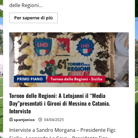
delle Regioni...
Maggiori
Per saperne di più
informazioni
su
Presentato
a
Cervia
il
Torneo
delle
Regioni
di
calcio
a
cinque
2025
PRIMO PIANO
Torneo delle Regioni - Sicilia
Torneo delle Regioni: A Letojanni il “Media
Day”presentati i Gironi di Messina e Catania.
Interviste
sportjonico
04/04/2025
Interviste a Sandro Morgana – Presidente Figc