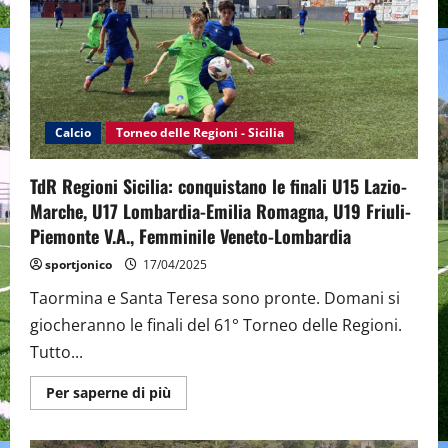
eSport
2025:
l’Abruzzo
trionfa
a
Catania
Calcio
Torneo delle Regioni - Sicilia
TdR Regioni Sicilia: conquistano le finali U15 Lazio-
Marche, U17 Lombardia-Emilia Romagna, U19 Friuli-
Piemonte V.A., Femminile Veneto-Lombardia
sportjonico
17/04/2025
Taormina e Santa Teresa sono pronte. Domani si
giocheranno le finali del 61° Torneo delle Regioni.
Tutto...
Maggiori
Per saperne di più
informazioni
su
TdR
Regioni