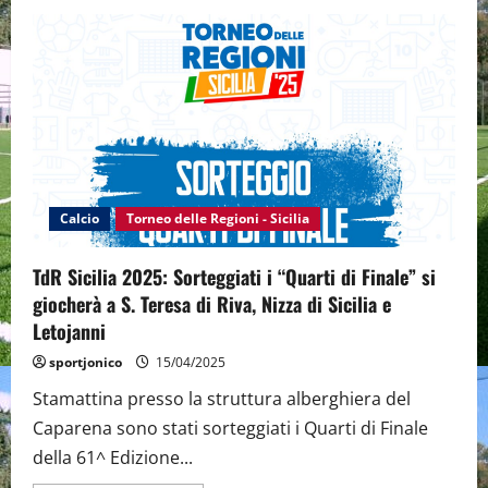
Taormina,
presentazione
fase
finale
del
Torneo
delle
Regioni
2025
Calcio
Torneo delle Regioni - Sicilia
TdR Sicilia 2025: Sorteggiati i “Quarti di Finale” si
giocherà a S. Teresa di Riva, Nizza di Sicilia e
Letojanni
sportjonico
15/04/2025
Stamattina presso la struttura alberghiera del
Caparena sono stati sorteggiati i Quarti di Finale
della 61^ Edizione...