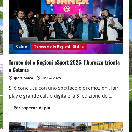
Lombardia
e
Friuli.
Nell’U17
e
nel
Femminile
trionfo
lombardo
Calcio
Torneo delle Regioni - Sicilia
Torneo delle Regioni eSport 2025: l’Abruzzo trionfa
a Catania
sportjonico
18/04/2025
Si è conclusa con uno spettacolo di emozioni, fair
play e grande calcio digitale la 3ª edizione del...
Maggiori
Per saperne di più
informazioni
su
Torneo
delle
Regioni