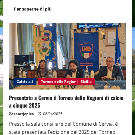
Maggiori
Per saperne di più
informazioni
su
Tutto
pronto
al
Torneo
delle
Regioni
Sicilia
2025.
Si
parte
Sabato
12
Aprile.
La
finale
Calcio a 5
Torneo delle Regioni - Sicilia
il
18
a
Presentato a Cervia il Torneo delle Regioni di calcio
Taormina
a cinque 2025
sportjonico
08/04/2025
Presso la sala consiliare del Comune di Cervia, è
stata presentata l’edizione del 2025 del Torneo