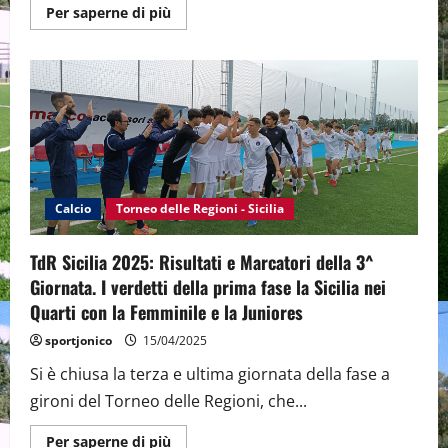
Maggiori
Per saperne di più
informazioni
su
TdR
Sicilia
2025:
Sorteggiati
i
“Quarti
di
Finale”
si
giocherà
a
S.
Calcio
Torneo delle Regioni - Sicilia
Teresa
di
Riva,
TdR Sicilia 2025: Risultati e Marcatori della 3^
Nizza
di
Giornata. I verdetti della prima fase la Sicilia nei
Sicilia
e
Quarti con la Femminile e la Juniores
Letojanni
sportjonico
15/04/2025
Si è chiusa la terza e ultima giornata della fase a
gironi del Torneo delle Regioni, che...
Maggiori
Per saperne di più