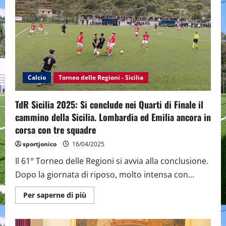
Sicilia:
conquistano
le
finali
U15
Lazio-
Marche,
U17
Lombardia-
Emilia
Romagna,
Calcio
Torneo delle Regioni - Sicilia
U19
Friuli-
Piemonte
TdR Sicilia 2025: Si conclude nei Quarti di Finale il
V.A.,
Femminile
cammino della Sicilia. Lombardia ed Emilia ancora in
Veneto-
Lombardia
corsa con tre squadre
sportjonico
16/04/2025
Il 61° Torneo delle Regioni si avvia alla conclusione.
Dopo la giornata di riposo, molto intensa con...
Maggiori
Per saperne di più
informazioni
su
TdR
Sicilia