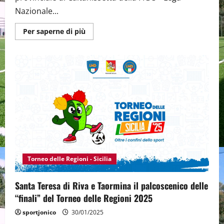
Nazionale...
Maggiori
Per saperne di più
informazioni
su
Torneo
delle
Regioni
2025:
Sandro
Morgana
presenta
i
“tecnici”
delle
Rappresentative
Siciliane
Torneo delle Regioni - Sicilia
Santa Teresa di Riva e Taormina il palcoscenico delle
“finali” del Torneo delle Regioni 2025
sportjonico
30/01/2025