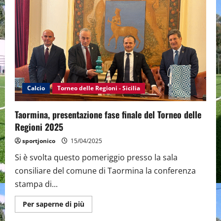
2025:
Si
conclude
nei
Quarti
di
Finale
il
cammino
della
Sicilia.
Lombardia
ed
Calcio
Torneo delle Regioni - Sicilia
Emilia
ancora
in
Taormina, presentazione fase finale del Torneo delle
corsa
con
Regioni 2025
tre
squadre
sportjonico
15/04/2025
Si è svolta questo pomeriggio presso la sala
consiliare del comune di Taormina la conferenza
stampa di...
Maggiori
Per saperne di più
informazioni
su