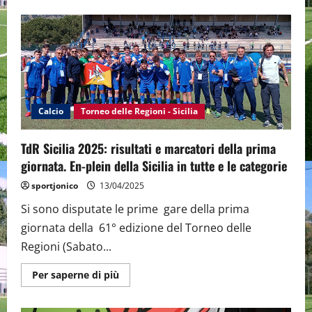
su
TdR
2025
Sicilia:
Risultati
e
Marcatori
della
2^
Giornata.
I
Primi
Calcio
Torneo delle Regioni - Sicilia
verdetti
la
Sicilia
TdR Sicilia 2025: risultati e marcatori della prima
femminile
ai
giornata. En-plein della Sicilia in tutte e le categorie
quarti
sportjonico
13/04/2025
Si sono disputate le prime gare della prima
giornata della 61° edizione del Torneo delle
Regioni (Sabato...
Maggiori
Per saperne di più
informazioni
su
TdR