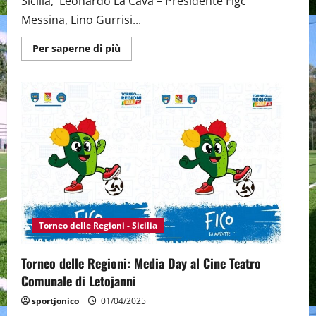
Sicilia, Leonardo La Cava – Presidente Figc
Messina, Lino Gurrisi...
Maggiori
Per saperne di più
informazioni
su
Torneo
delle
Regioni:
A
Letojanni
il
“Media
Day”presentati
i
Gironi
di
Messina
e
Catania.
Interviste
Torneo delle Regioni - Sicilia
Torneo delle Regioni: Media Day al Cine Teatro
Comunale di Letojanni
sportjonico
01/04/2025