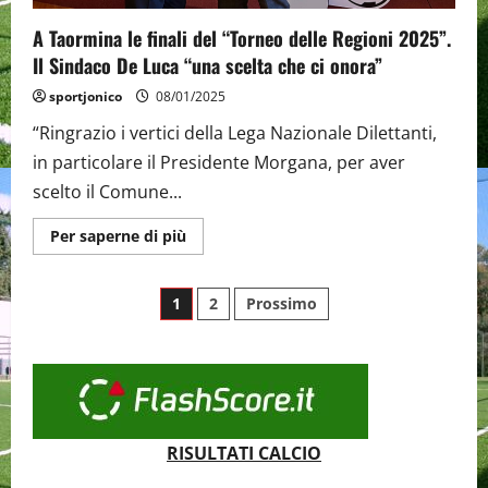
A Taormina le finali del “Torneo delle Regioni 2025”.
Il Sindaco De Luca “una scelta che ci onora”
sportjonico
08/01/2025
“Ringrazio i vertici della Lega Nazionale Dilettanti,
in particolare il Presidente Morgana, per aver
scelto il Comune...
Maggiori
Per saperne di più
informazioni
su
A
Paginazione
Taormina
1
2
Prossimo
le
finali
degli
del
“Torneo
delle
articoli
Regioni
2025”.
Il
Sindaco
De
RISULTATI CALCIO
Luca
“una