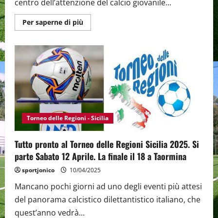
centro dell’attenzione del calcio giovanile...
Maggiori
Per saperne di più
informazioni
su
Il
talent
scout
Samuele
D’Amore
al
“Torneo
delle
Regioni
2025”
alla
scoperta
Torneo delle Regioni - Sicilia
di
nuovi
talenti
Tutto pronto al Torneo delle Regioni Sicilia 2025. Si
per
conto
parte Sabato 12 Aprile. La finale il 18 a Taormina
dell’agenzia
“Galli
sportjonico
10/04/2025
Footbal
Group”
Mancano pochi giorni ad uno degli eventi più attesi
del panorama calcistico dilettantistico italiano, che
quest’anno vedrà...