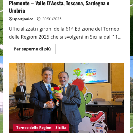
Piemonte – Valle D’Aosta, Toscana, Sardegna e
Umbria
sportjonico
30/01/2025
Ufficializzati i gironi della 61^ Edizione del Torneo
delle Regioni 2025 che si svolgerà in Sicilia dall’11...
Maggiori
Per saperne di più
informazioni
su
La
riviera
jonica
ospiterà
le
delegazioni
del
Piemonte
–
Valle
D’Aosta,
Toscana,
Sardegna
e
Umbria
Torneo delle Regioni - Sicilia