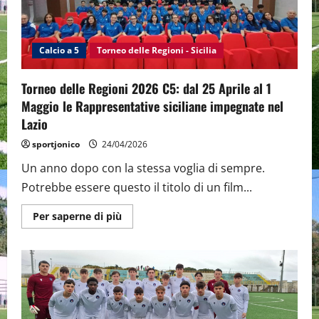
vincono
U15,
U17
e
Juniores
Calcio a 5
Torneo delle Regioni - Sicilia
Torneo delle Regioni 2026 C5: dal 25 Aprile al 1
Maggio le Rappresentative siciliane impegnate nel
Lazio
sportjonico
24/04/2026
Un anno dopo con la stessa voglia di sempre.
Potrebbe essere questo il titolo di un film...
Maggiori
Per saperne di più
informazioni
su
Torneo
delle
Regioni
2026
C5:
dal
25
Aprile