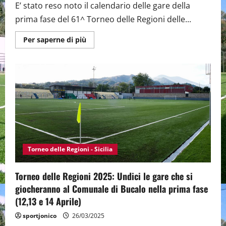
E’ stato reso noto il calendario delle gare della
prima fase del 61^ Torneo delle Regioni delle...
Maggiori
Per saperne di più
informazioni
su
Torneo
delle
Regioni
2025:
Al
Bacigalupo
di
Taormina
si
giocheranno
nove
gare
di
Torneo delle Regioni - Sicilia
qualificazione
Torneo delle Regioni 2025: Undici le gare che si
giocheranno al Comunale di Bucalo nella prima fase
(12,13 e 14 Aprile)
sportjonico
26/03/2025