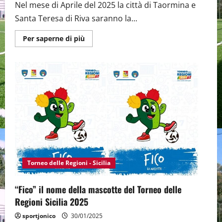
Nel mese di Aprile del 2025 la città di Taormina e
Santa Teresa di Riva saranno la...
Maggiori
Per saperne di più
informazioni
su
Santa
Teresa
di
Riva
e
Taormina
il
palcoscenico
delle
“finali”
del
Torneo
delle
Regioni
2025
Torneo delle Regioni - Sicilia
“Fico” il nome della mascotte del Torneo delle
Regioni Sicilia 2025
sportjonico
30/01/2025