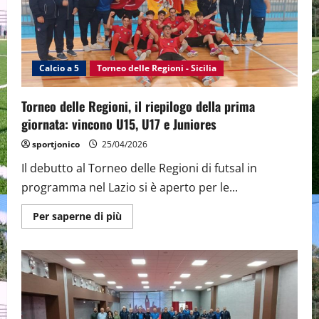
vittoria
per
le
donne,
pari
per
la
Calcio a 5
Torneo delle Regioni - Sicilia
Juniores
perde
l’U15
Torneo delle Regioni, il riepilogo della prima
giornata: vincono U15, U17 e Juniores
sportjonico
25/04/2026
Il debutto al Torneo delle Regioni di futsal in
programma nel Lazio si è aperto per le...
Maggiori
Per saperne di più
informazioni
su
Torneo
delle
Regioni,
il
riepilogo
della
prima
giornata: