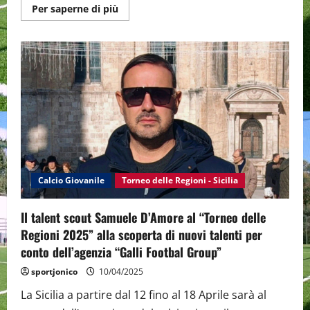
Maggiori
Per saperne di più
informazioni
su
Torneo
delle
Regioni
2025:
ogni
gol
segnato
saranno
donati
5
euro
in
benificenza
Calcio Giovanile
Torneo delle Regioni - Sicilia
Il talent scout Samuele D’Amore al “Torneo delle
Regioni 2025” alla scoperta di nuovi talenti per
conto dell’agenzia “Galli Footbal Group”
sportjonico
10/04/2025
La Sicilia a partire dal 12 fino al 18 Aprile sarà al