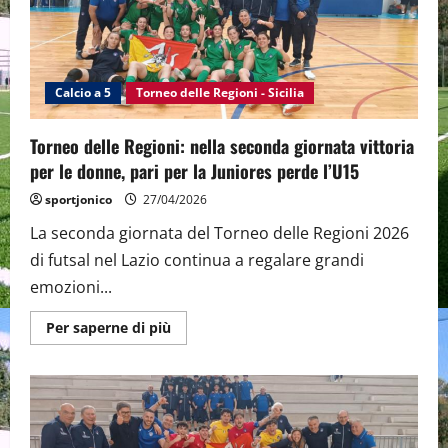
5:
la
Sicilia
Juniores
è
vicecampione
d’Italia
Calcio a 5
Torneo delle Regioni - Sicilia
Torneo delle Regioni: nella seconda giornata vittoria
per le donne, pari per la Juniores perde l’U15
sportjonico
27/04/2026
La seconda giornata del Torneo delle Regioni 2026
di futsal nel Lazio continua a regalare grandi
emozioni...
Maggiori
Per saperne di più
informazioni
su
Torneo
delle
Regioni:
nella
seconda
giornata