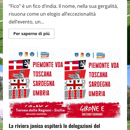
“Fico” è un fico d’india. Il nome, nella sua gergalità,
risuona come un elogio all’eccezionalità
dell’evento, un...
Maggiori
Per saperne di più
informazioni
su
“Fico”
il
nome
della
mascotte
del
Torneo
delle
Regioni
Sicilia
2025
Torneo delle Regioni - Sicilia
La riviera jonica ospiterà le delegazioni del