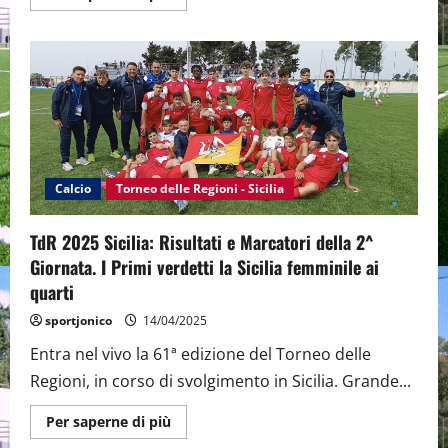
informazioni
su
TdR
Sicilia
2025:
Risultati
e
Marcatori
della
3^
Giornata.
I
verdetti
della
Calcio
Torneo delle Regioni - Sicilia
prima
fase
la
TdR 2025 Sicilia: Risultati e Marcatori della 2^
Sicilia
nei
Giornata. I Primi verdetti la Sicilia femminile ai
Quarti
con
quarti
la
Femminile
sportjonico
14/04/2025
e
la
Entra nel vivo la 61ª edizione del Torneo delle
Juniores
Regioni, in corso di svolgimento in Sicilia. Grande...
Maggiori
Per saperne di più
informazioni