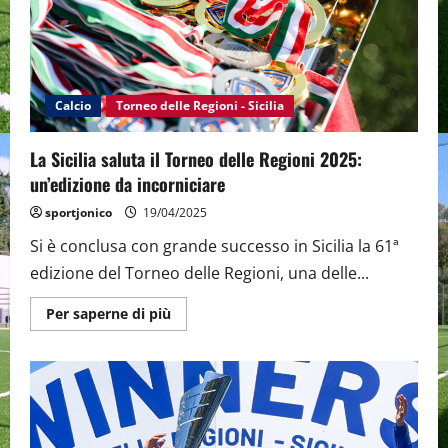
piano
qualitativo.
Morgana
“Le
convocazioni
in
azzurro
testimoniano
Calcio
Torneo delle Regioni - Sicilia
il
lavoro
svolto
La Sicilia saluta il Torneo delle Regioni 2025:
di
selezione”
un’edizione da incorniciare
sportjonico
19/04/2025
Si è conclusa con grande successo in Sicilia la 61ª
edizione del Torneo delle Regioni, una delle...
Maggiori
Per saperne di più
informazioni
su
La
Sicilia
saluta
il
Torneo
delle
Regioni