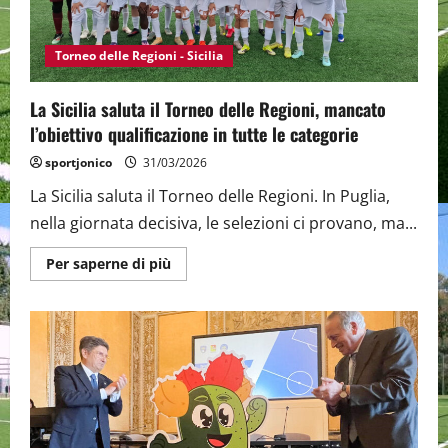
al
1
Maggio
le
Torneo delle Regioni - Sicilia
Rappresentative
siciliane
impegnate
La Sicilia saluta il Torneo delle Regioni, mancato
nel
Lazio
l’obiettivo qualificazione in tutte le categorie
sportjonico
31/03/2026
La Sicilia saluta il Torneo delle Regioni. In Puglia,
nella giornata decisiva, le selezioni ci provano, ma...
Maggiori
Per saperne di più
informazioni
su
La
Sicilia
saluta
il
Torneo
delle
Regioni,
mancato
l’obiettivo
qualificazione
in