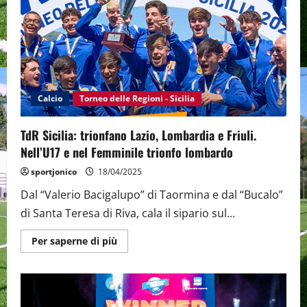
2025:
un’edizione
da
incorniciare
Calcio
Torneo delle Regioni - Sicilia
TdR Sicilia: trionfano Lazio, Lombardia e Friuli.
Nell’U17 e nel Femminile trionfo lombardo
sportjonico
18/04/2025
Dal “Valerio Bacigalupo” di Taormina e dal “Bucalo”
di Santa Teresa di Riva, cala il sipario sul...
Maggiori
Per saperne di più
informazioni
su
TdR
Sicilia:
trionfano
Lazio,