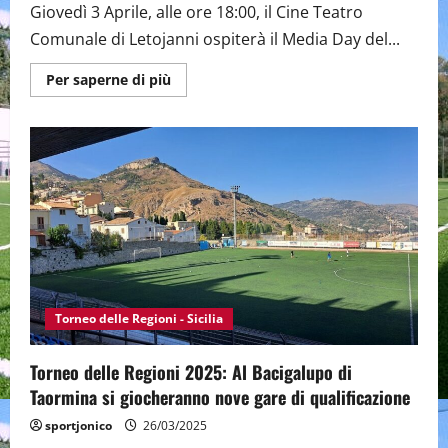
Giovedì 3 Aprile, alle ore 18:00, il Cine Teatro
Comunale di Letojanni ospiterà il Media Day del...
Maggiori
Per saperne di più
informazioni
su
Torneo
delle
Regioni:
Media
Day
al
Cine
Teatro
Comunale
di
Letojanni
Torneo delle Regioni - Sicilia
Torneo delle Regioni 2025: Al Bacigalupo di
Taormina si giocheranno nove gare di qualificazione
sportjonico
26/03/2025