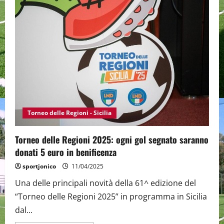
Sicilia
2025:
risultati
e
marcatori
della
prima
giornata.
En-
plein
della
Sicilia
in
tutte
e
le
categorie
Torneo delle Regioni - Sicilia
Torneo delle Regioni 2025: ogni gol segnato saranno
donati 5 euro in benificenza
sportjonico
11/04/2025
Una delle principali novità della 61^ edizione del
“Torneo delle Regioni 2025” in programma in Sicilia
dal...