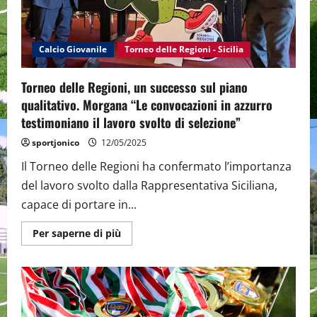
tutte
le
categorie
Calcio Giovanile
Torneo delle Regioni - Sicilia
Torneo delle Regioni, un successo sul piano
qualitativo. Morgana “Le convocazioni in azzurro
testimoniano il lavoro svolto di selezione”
sportjonico
12/05/2025
Il Torneo delle Regioni ha confermato l’importanza
del lavoro svolto dalla Rappresentativa Siciliana,
capace di portare in...
Maggiori
Per saperne di più
informazioni
su
Torneo
delle
Regioni,
un
successo
sul