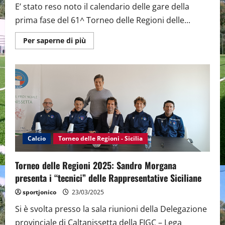
E’ stato reso noto il calendario delle gare della
prima fase del 61^ Torneo delle Regioni delle...
Maggiori
Per saperne di più
informazioni
su
Torneo
delle
Regioni
2025:
Undici
le
gare
che
si
giocheranno
al
Comunale
Calcio
Torneo delle Regioni - Sicilia
di
Bucalo
nella
Torneo delle Regioni 2025: Sandro Morgana
prima
fase
presenta i “tecnici” delle Rappresentative Siciliane
(12,13
e
sportjonico
23/03/2025
14
Aprile)
Si è svolta presso la sala riunioni della Delegazione
provinciale di Caltanissetta della FIGC – Lega