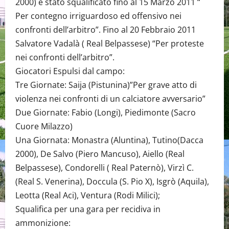
2000) è stato squalificato fino al 15 Marzo 2011 “
Per contegno irriguardoso ed offensivo nei
confronti dell’arbitro”. Fino al 20 Febbraio 2011
Salvatore Vadalà ( Real Belpassese) “Per proteste
nei confronti dell’arbitro”.
Giocatori Espulsi dal campo:
Tre Giornate: Saija (Pistunina)”Per grave atto di
violenza nei confronti di un calciatore avversario”
Due Giornate: Fabio (Longi), Piedimonte (Sacro
Cuore Milazzo)
Una Giornata: Monastra (Aluntina), Tutino(Dacca
2000), De Salvo (Piero Mancuso), Aiello (Real
Belpassese), Condorelli ( Real Paternò), Virzì C.
(Real S. Venerina), Doccula (S. Pio X), Isgrò (Aquila),
Leotta (Real Aci), Ventura (Rodi Milici);
Squalifica per una gara per recidiva in
ammonizione: