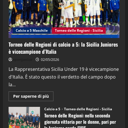
"SportEmpire" in Podcast
Sport News
“SportEmpire” in Podcast: 27^ Puntata
(Martedi 14 Aprile 2026)
Calcio a 5 Maschile
Torneo delle Regioni - Sicilia
15/04/2026
4
Torneo delle Regioni di calcio a 5: la Sicilia Juniores
è vicecampione d’Italia
"SportEmpire" in Podcast
“SportEmpire” in Podcast: 26^ Puntata
sportjonico
02/05/2026
(Martedi 07 Aprile 2026)
La Rappresentativa Sicilia Under 19 è vicecampione
08/04/2026
5
d'Italia. È stato questo il verdetto del campo dopo
la...
Maggiori
Per saperne di più
informazioni
su
Torneo
Calcio a 5
Torneo delle Regioni - Sicilia
delle
Torneo delle Regioni: nella seconda
Regioni
di
giornata vittoria per le donne, pari per
calcio
la Juniores perde l’U15
a