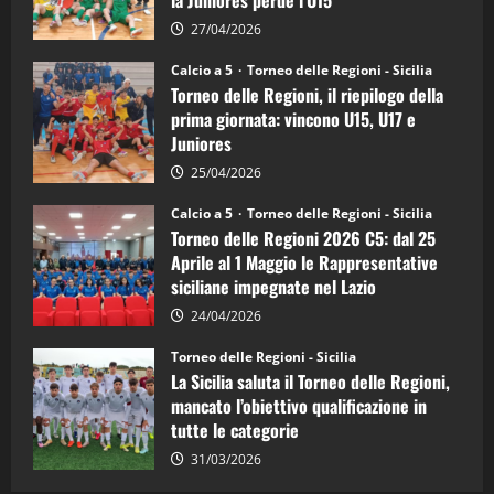
5:
la
27/04/2026
Sicilia
Juniores
Calcio a 5
Torneo delle Regioni - Sicilia
è
Torneo delle Regioni, il riepilogo della
vicecampione
d’Italia
prima giornata: vincono U15, U17 e
Juniores
25/04/2026
Calcio a 5
Torneo delle Regioni - Sicilia
Torneo delle Regioni 2026 C5: dal 25
Aprile al 1 Maggio le Rappresentative
siciliane impegnate nel Lazio
24/04/2026
Torneo delle Regioni - Sicilia
La Sicilia saluta il Torneo delle Regioni,
mancato l’obiettivo qualificazione in
tutte le categorie
31/03/2026