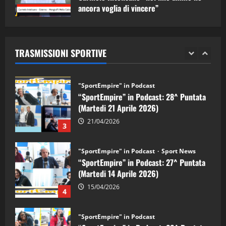
ancora voglia di vincere”
"SportEmpire" in Podcast
Sport News
05/09/2024
“SportEmpire” in Podcast: 29^ Puntata
(Martedi 28 Aprile 2026)
TRASMISSIONI SPORTIVE
28/04/2026
2
"SportEmpire" in Podcast
“SportEmpire” in Podcast: 28^ Puntata
(Martedi 21 Aprile 2026)
21/04/2026
3
"SportEmpire" in Podcast
Sport News
“SportEmpire” in Podcast: 27^ Puntata
(Martedi 14 Aprile 2026)
15/04/2026
4
"SportEmpire" in Podcast
“SportEmpire” in Podcast: 26^ Puntata