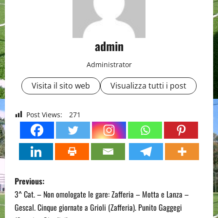
admin
Administrator
Visita il sito web
Visualizza tutti i post
Post Views:
271
P
Previous:
o
3^ Cat. – Non omologate le gare: Zafferia – Motta e Lanza –
Gescal. Cinque giornate a Grioli (Zafferia). Punito Gaggegi
s