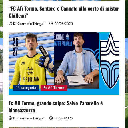
n
“FC Alì Terme, Santoro e Cannata alla corte di mister
Chillemi”
Di Carmelo Tringali
09/08/2026
1^ categoria
Fc Alì Terme
Fc Alì Terme, grande colpo: Salvo Panarello è
biancazzurro
Di Carmelo Tringali
05/08/2026