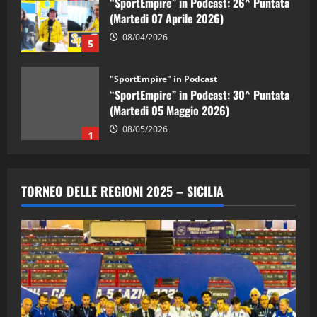
(Martedi 07 Aprile 2026)
08/04/2026
5
"SportEmpire" in Podcast
“SportEmpire” in Podcast: 30^ Puntata
(Martedi 05 Maggio 2026)
08/05/2026
1
"SportEmpire" in Podcast
Sport News
“SportEmpire” in Podcast: 29^ Puntata
TORNEO DELLE REGIONI 2025 – SICILIA
(Martedi 28 Aprile 2026)
28/04/2026
2
"SportEmpire" in Podcast
“SportEmpire” in Podcast: 28^ Puntata
(Martedi 21 Aprile 2026)
21/04/2026
3