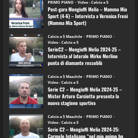
(Martedi 21 Aprile 2026)
PRIMO PIANO
Video - Calcio a 5
Mongiuffi
Melia
Post-gara Mongiuffi Melia – Mamma Mia
21/04/2026
–
3
Sport (4-6) – Intervista a Veronica Freni
Mamma
Mia
(Mamma Mia Sport)
Sport
"SportEmpire" in Podcast
Sport News
(4-
30/09/2024
6)
“SportEmpire” in Podcast: 27^ Puntata
Calcio a 5 Maschile
PRIMO PIANO
–
(Martedi 14 Aprile 2026)
Video - Calcio a 5
Intervista
a
SerieC2 – Mongiuffi Melia 2024-25 –
15/04/2026
mister
4
Intervista al laterale Mirko Merlino
Arturo
Carciotto
punta di diamante rossoblù
(Mongiuffi
Melia)
"SportEmpire" in Podcast
26/09/2024
“SportEmpire” in Podcast: 26^ Puntata
Calcio a 5 Maschile
PRIMO PIANO
(Martedi 07 Aprile 2026)
Video - Calcio a 5
Serie C2 – Mongiuffi Melia 2024-25 –
08/04/2026
5
Mister Arturo Carciotto presenta la
nuova stagione sportiva
"SportEmpire" in Podcast
11/09/2024
“SportEmpire” in Podcast: 30^ Puntata
Calcio a 5 Maschile
PRIMO PIANO
(Martedi 05 Maggio 2026)
Video - Calcio a 5
Serie C2 – Mongiuffi Melia 2024-25:
08/05/2026
1
Carmelo Intelisano “nel mio animo ho