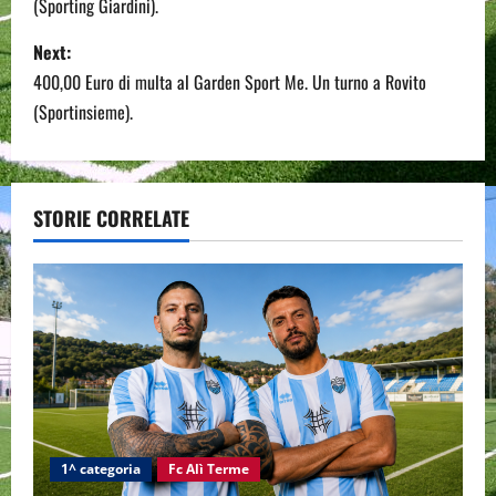
(Sporting Giardini).
t
Next:
n
400,00 Euro di multa al Garden Sport Me. Un turno a Rovito
(Sportinsieme).
a
v
STORIE CORRELATE
i
g
a
t
i
o
1^ categoria
Fc Alì Terme