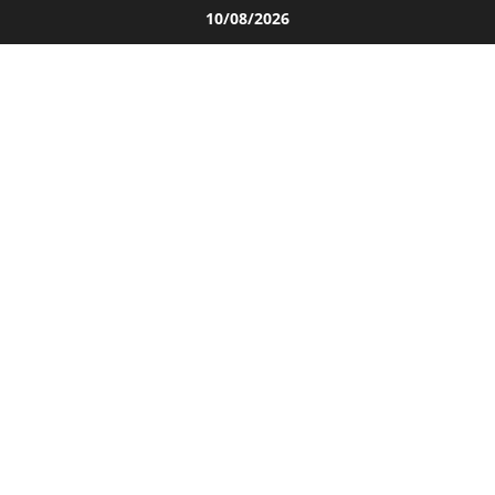
Salta
10/08/2026
al
contenuto