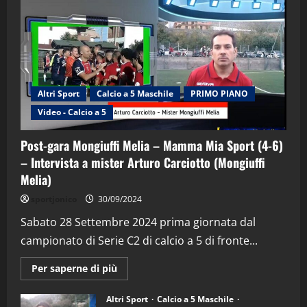
Altri Sport
Calcio a 5 Maschile
PRIMO PIANO
Video - Calcio a 5
Post-gara Mongiuffi Melia – Mamma Mia Sport (4-6)
– Intervista a mister Arturo Carciotto (Mongiuffi
Melia)
"SportEmpire" in Podcast
Sport News
sportjonico
30/09/2024
“SportEmpire” in Podcast: 29^ Puntata
(Martedi 28 Aprile 2026)
Sabato 28 Settembre 2024 prima giornata dal
campionato di Serie C2 di calcio a 5 di fronte...
28/04/2026
2
Maggiori
Per saperne di più
informazioni
"SportEmpire" in Podcast
su
“SportEmpire” in Podcast: 28^ Puntata
Post-
Altri Sport
Calcio a 5 Maschile
gara