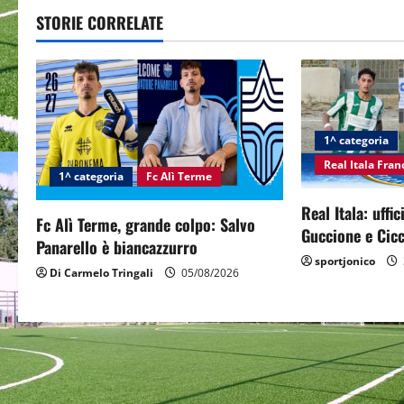
STORIE CORRELATE
n
a
v
i
1^ categoria
Real Itala Fra
g
1^ categoria
Fc Alì Terme
Real Itala: uffi
a
Fc Alì Terme, grande colpo: Salvo
Guccione e Cicc
Panarello è biancazzurro
t
sportjonico
Di Carmelo Tringali
05/08/2026
i
o
n