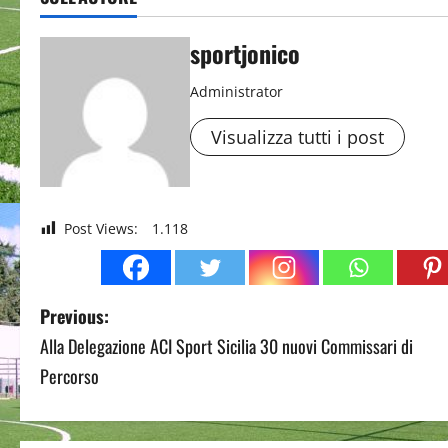
sportjonico
Administrator
Visualizza tutti i post
Post Views:
1.118
P
Previous:
Alla Delegazione ACI Sport Sicilia 30 nuovi Commissari di
o
Percorso
s
t