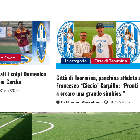
nco Zagami
1^ categoria
Città di Taormina
ciali i colpi Domenico
Città di Taormina, panchina affidata 
io Cardia
Francesco “Ciccio” Carpillo: “Pronti
31/07/2026
a creare una grande simbiosi”
Di Mimmo Muscolino
26/07/2026