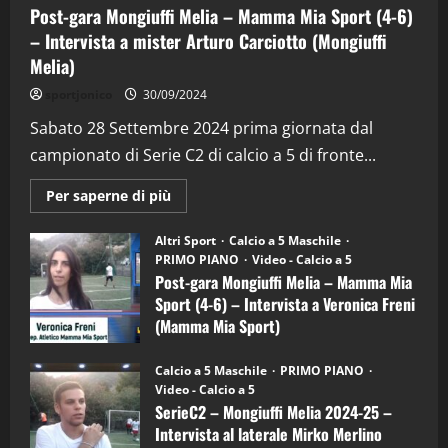
Post-gara Mongiuffi Melia – Mamma Mia Sport (4-6)
– Intervista a mister Arturo Carciotto (Mongiuffi
Melia)
"SportEmpire" in Podcast
Sport News
sportjonico
30/09/2024
“SportEmpire” in Podcast: 29^ Puntata
(Martedi 28 Aprile 2026)
Sabato 28 Settembre 2024 prima giornata dal
campionato di Serie C2 di calcio a 5 di fronte...
28/04/2026
2
Maggiori
Per saperne di più
informazioni
"SportEmpire" in Podcast
su
“SportEmpire” in Podcast: 28^ Puntata
Post-
Altri Sport
Calcio a 5 Maschile
gara
(Martedi 21 Aprile 2026)
PRIMO PIANO
Video - Calcio a 5
Mongiuffi
Melia
Post-gara Mongiuffi Melia – Mamma Mia
21/04/2026
–
3
Sport (4-6) – Intervista a Veronica Freni
Mamma
Mia
(Mamma Mia Sport)
Sport
"SportEmpire" in Podcast
Sport News
(4-
30/09/2024
6)
“SportEmpire” in Podcast: 27^ Puntata
Calcio a 5 Maschile
PRIMO PIANO
–
(Martedi 14 Aprile 2026)
Video - Calcio a 5
Intervista
a
SerieC2 – Mongiuffi Melia 2024-25 –
15/04/2026
mister
4
Intervista al laterale Mirko Merlino
Arturo
Carciotto