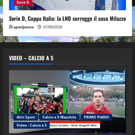
Serie D
Serie D, Coppa Italia: la LND corregge il caso Milazzo
sportjonico
07/08/2026
VIDEO – CALCIO A 5
Altri Sport
Calcio a 5 Maschile
PRIMO PIANO
Video - Calcio a 5