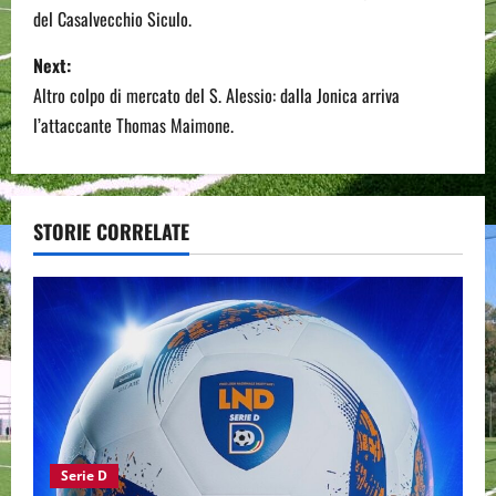
del Casalvecchio Siculo.
s
Next:
t
Altro colpo di mercato del S. Alessio: dalla Jonica arriva
n
l’attaccante Thomas Maimone.
a
v
STORIE CORRELATE
i
g
a
t
i
Serie D