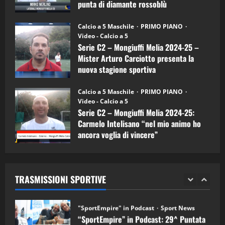
punta di diamante rossoblù
(Mongiuffi
Melia)
"SportEmpire" in Podcast
26/09/2024
“SportEmpire” in Podcast: 26^ Puntata
Calcio a 5 Maschile
PRIMO PIANO
(Martedi 07 Aprile 2026)
Video - Calcio a 5
Serie C2 – Mongiuffi Melia 2024-25 –
08/04/2026
5
Mister Arturo Carciotto presenta la
nuova stagione sportiva
"SportEmpire" in Podcast
11/09/2024
“SportEmpire” in Podcast: 30^ Puntata
Calcio a 5 Maschile
PRIMO PIANO
(Martedi 05 Maggio 2026)
Video - Calcio a 5
Serie C2 – Mongiuffi Melia 2024-25:
08/05/2026
1
Carmelo Intelisano “nel mio animo ho
ancora voglia di vincere”
"SportEmpire" in Podcast
Sport News
05/09/2024
“SportEmpire” in Podcast: 29^ Puntata
(Martedi 28 Aprile 2026)
TRASMISSIONI SPORTIVE
28/04/2026
2
"SportEmpire" in Podcast
“SportEmpire” in Podcast: 28^ Puntata