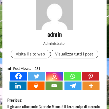
admin
Administrator
Visita il sito web
Visualizza tutti i post
Post Views:
231
P
Previous:
o
Il giovane attaccante Gabriele Miano è il terzo colpo di mercato