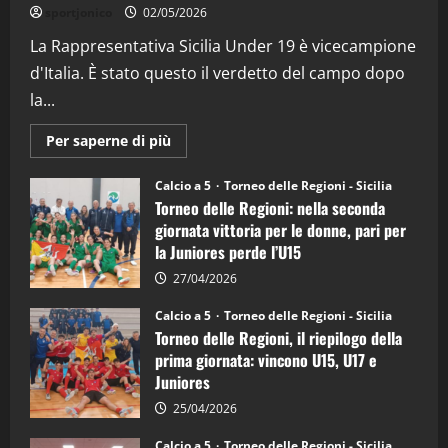
“SportEmpire” in Podcast: 26^ Puntata
sportjonico
02/05/2026
(Martedi 07 Aprile 2026)
La Rappresentativa Sicilia Under 19 è vicecampione
08/04/2026
5
d'Italia. È stato questo il verdetto del campo dopo
la...
Maggiori
Per saperne di più
informazioni
su
Torneo
Calcio a 5
Torneo delle Regioni - Sicilia
delle
Torneo delle Regioni: nella seconda
Regioni
di
giornata vittoria per le donne, pari per
calcio
la Juniores perde l’U15
a
5:
la
27/04/2026
Sicilia
Juniores
Calcio a 5
Torneo delle Regioni - Sicilia
è
Torneo delle Regioni, il riepilogo della
vicecampione
d’Italia
prima giornata: vincono U15, U17 e
Juniores
25/04/2026
Calcio a 5
Torneo delle Regioni - Sicilia