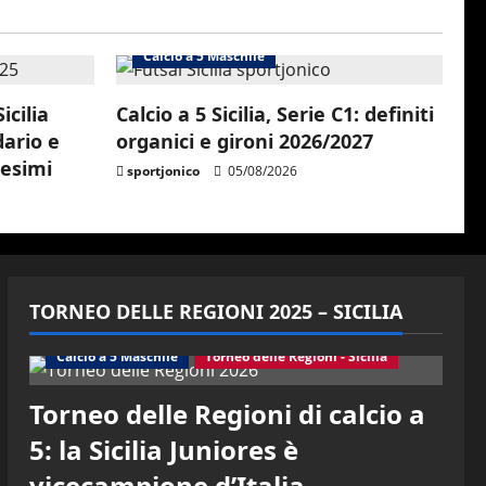
Calcio a 5 Maschile
icilia
Calcio a 5 Sicilia, Serie C1: definiti
dario e
organici e gironi 2026/2027
cesimi
sportjonico
05/08/2026
TORNEO DELLE REGIONI 2025 – SICILIA
Calcio a 5 Maschile
Torneo delle Regioni - Sicilia
Torneo delle Regioni di calcio a
5: la Sicilia Juniores è
vicecampione d’Italia