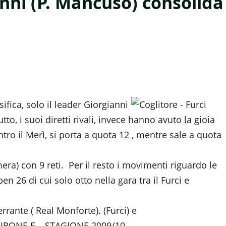
anni (P. Mancuso) consolida
sifica, solo il leader Giorgianni
tto, i suoi diretti rivali, invece hanno avuto la gioia
o il Merì, si porta a quota 12 , mentre sale a quota
ra) con 9 reti. Per il resto i movimenti riguardo le
en 26 di cui solo otto nella gara tra il Furci e
rrante ( Real Monforte). (Furci) e
RONE E – STAGIONE 2009/10