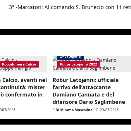
3° -Marcatori: Al comando S. Brunetto con 11 reti
2^ categoria
Roccalumera Calcio
Robur Letojanni 2022
Calcio, avanti nel
Robur Letojanni: ufficiale
continuità: mister
l’arrivo dell’attaccante
ò confermato in
Damiano Cannata e del
difensore Dario Saglimbene
/07/2026
Di Mimmo Muscolino
23/07/2026