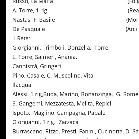
Russo, La Malfa (Folgor
A. Torre, 1 rig. (Real Ga
Nastasi F, Basile (Monfor
De Pasquale (Arci Gra
1 Rete:
Giorgianni, Trimboli, Donzella, Torre
L. Torre, Salmeri, Anania, (R
Cannistrà, Gringeri (Mo
Pino, Casale, C. Muscolino, Vita
Ilacqua (Basti
Alessi, 1 rig,Buda, Marino, Bonanzinga, G. R
S. Gangemi, Mezzatesta, Melita, Repi
Ispoto, Maglino, Campagna, Papale 
Giorgianni, 1 rig. Zarzaca
Burrascano, Rizzo, Presti, Fanini, Cucinotta, Di 