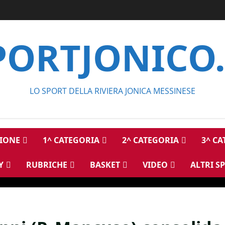
PORTJONICO.
LO SPORT DELLA RIVIERA JONICA MESSINESE
IONE
1^ CATEGORIA
2^ CATEGORIA
3^ C
Y
RUBRICHE
BASKET
VIDEO
ALTRI S