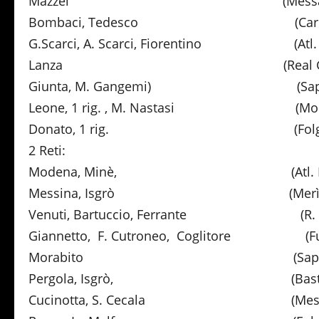
Mazzei (Messana
Bombaci, Tedesco (Caridd
G.Scarci, A. Scarci, Fiorentino (Atl. R
Lanza (Real Gabbi
Giunta, M. Gangemi) (Sapon
Leone, 1 rig. , M. Nastasi (Monf
Donato, 1 rig. (Folgo
2 Reti:
Modena, Minè, (Atl. Rocca
Messina, Isgrò (Merì)
Venuti, Bartuccio, Ferrante (R. Mo
Giannetto, F. Cutroneo, Coglitore (Fur
Morabito (Saponar
Pergola, Isgrò, (Bastion
Cucinotta, S. Cecala (Messa