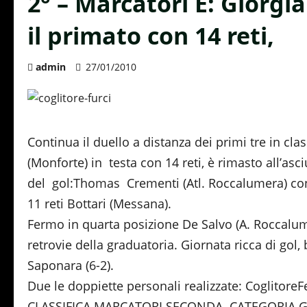
2° – Marcatori E: Giorgi
il primato con 14 reti,
admin
27/01/2010
Continua il duello a distanza dei primi tre in clas
(Monforte) in testa con 14 reti, è rimasto all’asciu
del gol:Thomas Crementi (Atl. Roccalumera) contr
11 reti Bottari (Messana).
Fermo in quarta posizione De Salvo (A. Roccalume
retrovie della graduatoria. Giornata ricca di gol, b
Saponara (6-2).
Due le doppiette personali realizzate: CoglitoreFe
CLASSIFICA MARCATORI SECONDA CATEGORIA GI