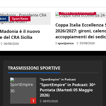
Coppa Italia Eccellenza
bitri
Sport News
Coppa Italia Eccellenza S
2026/2027: gironi, calen
Madonia è il nuovo
accoppiamenti dei sedi
 del CRA Sicilia
sportjonico
05/08/2026
06/08/2026
TRASMISSIONI SPORTIVE
"SportEmpire" in Podcast
“SportEmpire” in Podcast: 30^
Puntata (Martedi 05 Maggio
2026)
1
08/05/2026