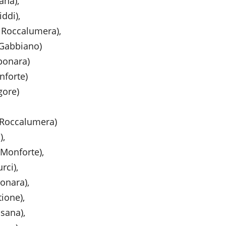
),
i),
occalumera),
ano)
ara)
orte)
re)
lumera)
,
nforte),
ci),
a),
e),
na),