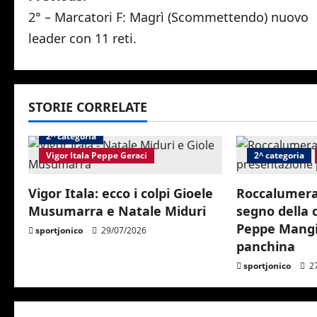
2° – Marcatori F: Magrì (Scommettendo) nuovo
o
leader con 11 reti.
s
t
STORIE CORRELATE
n
2^ categoria
a
Vigor Itala Peppe Geraci
2^ categoria
v
Vigor Itala: ecco i colpi Gioele
Roccalumera 
i
Musumarra e Natale Miduri
segno della 
Peppe Mangi
g
sportjonico
29/07/2026
panchina
a
sportjonico
27
t