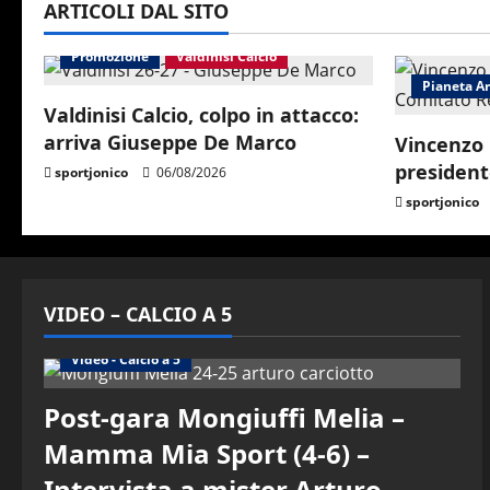
i
ARTICOLI DAL SITO
o
Promozione
Valdinisi Calcio
Pianeta Ar
n
Valdinisi Calcio, colpo in attacco:
arriva Giuseppe De Marco
Vincenzo 
presidente
sportjonico
06/08/2026
sportjonico
VIDEO – CALCIO A 5
Altri Sport
Calcio a 5 Maschile
PRIMO PIANO
Video - Calcio a 5
Post-gara Mongiuffi Melia –
Mamma Mia Sport (4-6) –
Intervista a mister Arturo