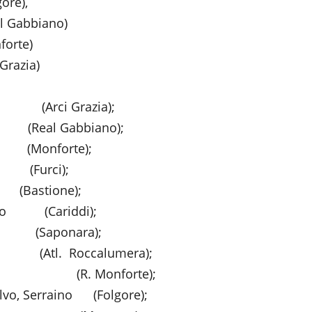
e),
bbiano)
te)
zia)
, (Arci Grazia);
eal Gabbiano);
nforte);
 (Furci);
one);
omeo (Cariddi);
ci (Saponara);
(Atl. Roccalumera);
 (R. Monforte);
Salvo, Serraino (Folgore);