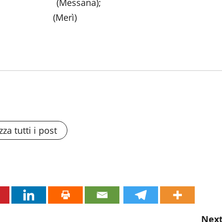
neri (Messana);
llo (Merì)
zza tutti i post
Next