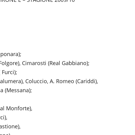
aponara);
 (Folgore), Cimarosti (Real Gabbiano);
 Furci);
calumera), Coluccio, A. Romeo (Cariddi),
ia (Messana);
nforte),
),
stione),