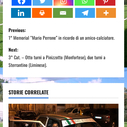
P
Previous:
o
1^ Memorial “Mario Perrone” in ricordo di un amico-calciatore.
s
Next:
3^ Cat. – Otto turni a Pinizzotto (Monfortese), due turni a
t
Sterrantino (Liminese).
n
a
STORIE CORRELATE
v
i
g