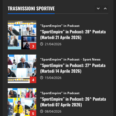
(Martedi 28 Aprile 2026)
TRASMISSIONI SPORTIVE
28/04/2026
2
"SportEmpire" in Podcast
“SportEmpire” in Podcast: 28^ Puntata
(Martedi 21 Aprile 2026)
21/04/2026
3
"SportEmpire" in Podcast
Sport News
“SportEmpire” in Podcast: 27^ Puntata
(Martedi 14 Aprile 2026)
15/04/2026
4
"SportEmpire" in Podcast
“SportEmpire” in Podcast: 26^ Puntata
(Martedi 07 Aprile 2026)
08/04/2026
5