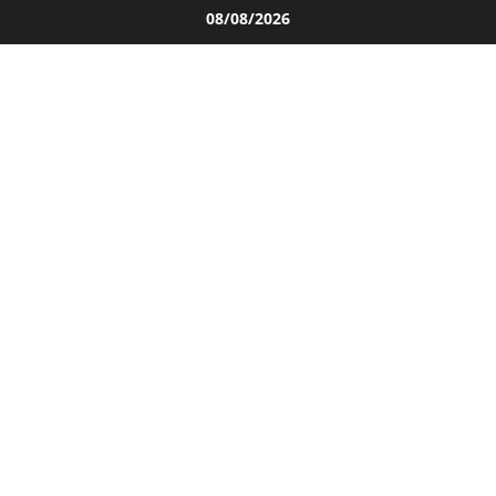
Salta
08/08/2026
al
contenuto