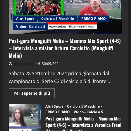
Altri Sport
Calcio a 5 Maschile
PRIMO PIANO
Video - Calcio a 5
Post-gara Mongiuffi Melia – Mamma Mia Sport (4-6)
– Intervista a mister Arturo Carciotto (Mongiuffi
Melia)
"SportEmpire" in Podcast
Sport News
sportjonico
30/09/2024
“SportEmpire” in Podcast: 29^ Puntata
(Martedi 28 Aprile 2026)
Sabato 28 Settembre 2024 prima giornata dal
campionato di Serie C2 di calcio a 5 di fronte...
28/04/2026
2
Maggiori
Per saperne di più
informazioni
"SportEmpire" in Podcast
su
“SportEmpire” in Podcast: 28^ Puntata
Post-
Altri Sport
Calcio a 5 Maschile
gara
(Martedi 21 Aprile 2026)
PRIMO PIANO
Video - Calcio a 5
Mongiuffi
Melia
Post-gara Mongiuffi Melia – Mamma Mia
21/04/2026
–
3
Sport (4-6) – Intervista a Veronica Freni
Mamma
Mia