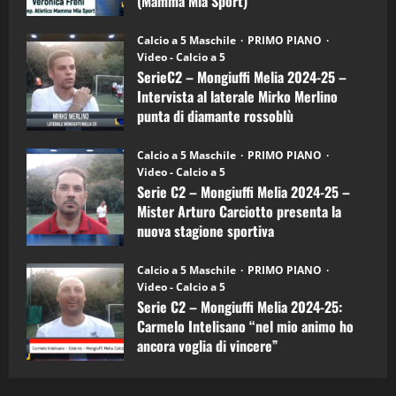
(Mamma Mia Sport)
Sport
"SportEmpire" in Podcast
Sport News
(4-
30/09/2024
6)
“SportEmpire” in Podcast: 27^ Puntata
Calcio a 5 Maschile
PRIMO PIANO
–
(Martedi 14 Aprile 2026)
Video - Calcio a 5
Intervista
a
SerieC2 – Mongiuffi Melia 2024-25 –
15/04/2026
mister
4
Intervista al laterale Mirko Merlino
Arturo
Carciotto
punta di diamante rossoblù
(Mongiuffi
Melia)
"SportEmpire" in Podcast
26/09/2024
“SportEmpire” in Podcast: 26^ Puntata
Calcio a 5 Maschile
PRIMO PIANO
(Martedi 07 Aprile 2026)
Video - Calcio a 5
Serie C2 – Mongiuffi Melia 2024-25 –
08/04/2026
5
Mister Arturo Carciotto presenta la
nuova stagione sportiva
"SportEmpire" in Podcast
11/09/2024
“SportEmpire” in Podcast: 30^ Puntata
Calcio a 5 Maschile
PRIMO PIANO
(Martedi 05 Maggio 2026)
Video - Calcio a 5
Serie C2 – Mongiuffi Melia 2024-25:
08/05/2026
1
Carmelo Intelisano “nel mio animo ho
ancora voglia di vincere”
"SportEmpire" in Podcast
Sport News
05/09/2024
“SportEmpire” in Podcast: 29^ Puntata