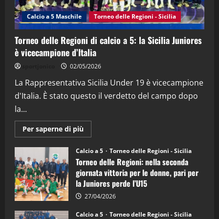
(Martedi 14 Aprile 2026)
Calcio a 5 Maschile
Torneo delle Regioni - Sicilia
15/04/2026
4
Torneo delle Regioni di calcio a 5: la Sicilia Juniores
è vicecampione d’Italia
"SportEmpire" in Podcast
“SportEmpire” in Podcast: 26^ Puntata
sportjonico
02/05/2026
(Martedi 07 Aprile 2026)
La Rappresentativa Sicilia Under 19 è vicecampione
08/04/2026
5
d'Italia. È stato questo il verdetto del campo dopo
la...
Maggiori
Per saperne di più
informazioni
su
Torneo
Calcio a 5
Torneo delle Regioni - Sicilia
delle
Torneo delle Regioni: nella seconda
Regioni
di
giornata vittoria per le donne, pari per
calcio
la Juniores perde l’U15
a
5:
la
27/04/2026
Sicilia
Juniores
Calcio a 5
Torneo delle Regioni - Sicilia
è