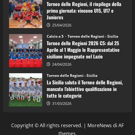
Torneo delle Regioni, il riepilogo della
vicecampione
d’Italia
prima giornata: vincono U15, U17 e
Juniores
25/04/2026
Calcio a 5
Torneo delle Regioni - Sicilia
Torneo delle Regioni 2026 C5: dal 25
Aprile al 1 Maggio le Rappresentative
siciliane impegnate nel Lazio
24/04/2026
Torneo delle Regioni - Sicilia
La Sicilia saluta il Torneo delle Regioni,
mancato l’obiettivo qualificazione in
tutte le categorie
31/03/2026
Copyright © All rights reserved.
|
MoreNews
di AF
themes.