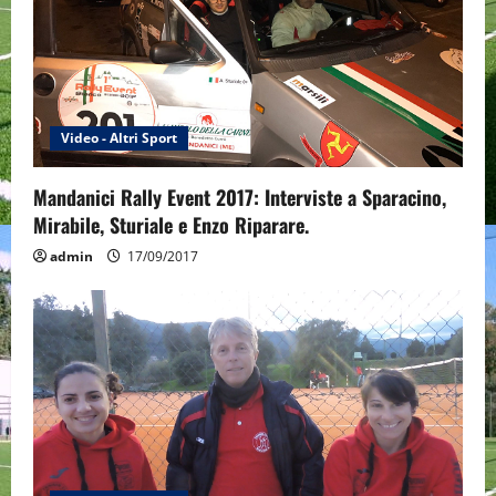
a
t
i
Video - Altri Sport
o
Mandanici Rally Event 2017: Interviste a Sparacino,
n
Mirabile, Sturiale e Enzo Riparare.
admin
17/09/2017