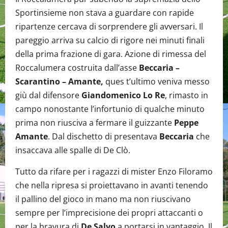
Sportinsieme non stava a guardare con rapide
ripartenze cercava di sorprendere gli avversari. Il
pareggio arriva su calcio di rigore nei minuti finali
della prima frazione di gara. Azione di rimessa del
Roccalumera costruita dall’asse
Beccaria –
Scarantino – Amante,
ques t’ultimo veniva messo
giù dal difensore
Giandomenico Lo Re
, rimasto in
campo nonostante l’infortunio di qualche minuto
prima non riusciva a fermare il guizzante
Peppe
Amante
. Dal dischetto di presentava
Beccaria
che
insaccava alle spalle di De Clò.
Tutto da rifare per i ragazzi di mister Enzo Filoramo
che nella ripresa si proiettavano in avanti tenendo
il pallino del gioco in mano ma non riuscivano
sempre per l’imprecisione dei propri attaccanti o
per la bravura di
De Salvo
a portarsi in vantaggio. Il