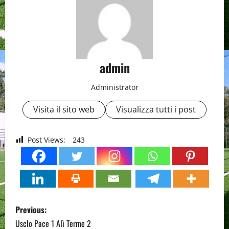
admin
Administrator
Visita il sito web
Visualizza tutti i post
Post Views:
243
P
Previous:
o
Usclo Pace 1 Alì Terme 2