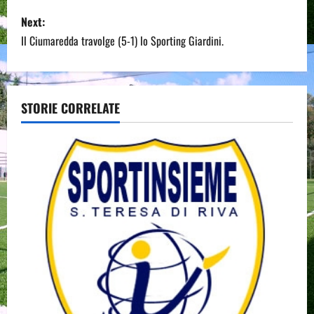
s
Next:
Il Ciumaredda travolge (5-1) lo Sporting Giardini.
t
n
a
STORIE CORRELATE
v
i
g
a
t
i