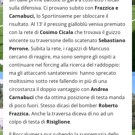
sulla difensiva. Ci provano subito con
Frazzica e
Carnabuci,
lo Sportinsieme per sbloccare il
risultato. Al 13’ il pressing gialloblù veniva premiato
con la rete di
Cosimo Cicala
che trovava il guizzo
vincente su traversone dello scatenato
Sebastiano
Perrone.
Subita la rete, i ragazzi di Mancuso
cercano di reagire, ma sono sempre gli ospiti a
continuare nel forcing alla ricerca del raddoppio:
ma gli attaccanti santateresini hanno sprecato
moltissimo sotto rete fallendo in più di una
circostanza il doppio vantaggio con
Andrea
Carnabuci
che da ottima posizione di testa manda
di poco fuori. Stesso dicasi del bomber
Roberto
Frazzica.
Anche la traversa diceva di no ad un
colpo di testa di
Risiglione
.
Il Roccalumera pur subendo la supremazia dello