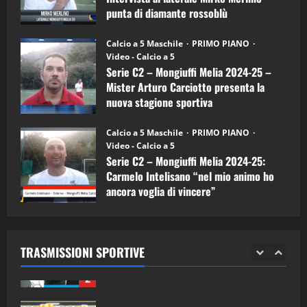
Carciotto
punta di diamante rossoblù
(Mongiuffi
Melia)
"SportEmpire" in Podcast
26/09/2024
“SportEmpire” in Podcast: 26^ Puntata
Calcio a 5 Maschile
PRIMO PIANO
(Martedi 07 Aprile 2026)
Video - Calcio a 5
Serie C2 – Mongiuffi Melia 2024-25 –
08/04/2026
5
Mister Arturo Carciotto presenta la
nuova stagione sportiva
"SportEmpire" in Podcast
11/09/2024
“SportEmpire” in Podcast: 30^ Puntata
Calcio a 5 Maschile
PRIMO PIANO
(Martedi 05 Maggio 2026)
Video - Calcio a 5
Serie C2 – Mongiuffi Melia 2024-25:
08/05/2026
1
Carmelo Intelisano “nel mio animo ho
ancora voglia di vincere”
"SportEmpire" in Podcast
Sport News
05/09/2024
“SportEmpire” in Podcast: 29^ Puntata
(Martedi 28 Aprile 2026)
TRASMISSIONI SPORTIVE
28/04/2026
2
"SportEmpire" in Podcast