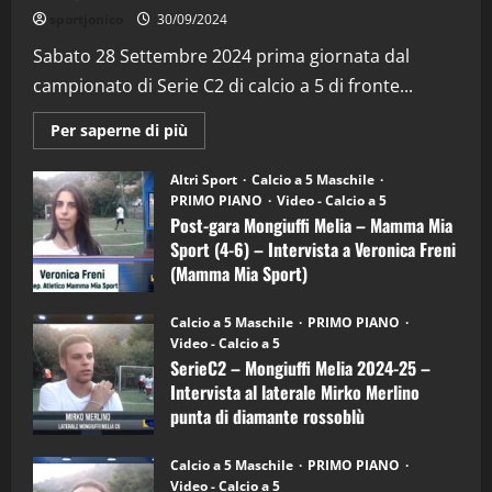
"SportEmpire" in Podcast
Sport News
sportjonico
30/09/2024
“SportEmpire” in Podcast: 29^ Puntata
(Martedi 28 Aprile 2026)
Sabato 28 Settembre 2024 prima giornata dal
campionato di Serie C2 di calcio a 5 di fronte...
28/04/2026
2
Maggiori
Per saperne di più
informazioni
"SportEmpire" in Podcast
su
“SportEmpire” in Podcast: 28^ Puntata
Post-
Altri Sport
Calcio a 5 Maschile
gara
(Martedi 21 Aprile 2026)
PRIMO PIANO
Video - Calcio a 5
Mongiuffi
Melia
Post-gara Mongiuffi Melia – Mamma Mia
21/04/2026
–
3
Sport (4-6) – Intervista a Veronica Freni
Mamma
Mia
(Mamma Mia Sport)
Sport
"SportEmpire" in Podcast
Sport News
(4-
30/09/2024
6)
“SportEmpire” in Podcast: 27^ Puntata
Calcio a 5 Maschile
PRIMO PIANO
–
(Martedi 14 Aprile 2026)
Video - Calcio a 5
Intervista
a
SerieC2 – Mongiuffi Melia 2024-25 –
15/04/2026
mister
4
Intervista al laterale Mirko Merlino
Arturo
Carciotto
punta di diamante rossoblù
(Mongiuffi
Melia)
"SportEmpire" in Podcast
26/09/2024
“SportEmpire” in Podcast: 26^ Puntata
Calcio a 5 Maschile
PRIMO PIANO
(Martedi 07 Aprile 2026)
Video - Calcio a 5