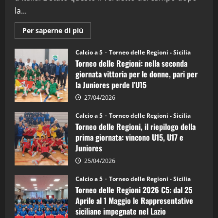
la...
Maggiori
Per saperne di più
informazioni
su
Torneo
Calcio a 5
Torneo delle Regioni - Sicilia
delle
Torneo delle Regioni: nella seconda
Regioni
di
giornata vittoria per le donne, pari per
calcio
la Juniores perde l’U15
a
5:
la
27/04/2026
Sicilia
Juniores
Calcio a 5
Torneo delle Regioni - Sicilia
è
Torneo delle Regioni, il riepilogo della
vicecampione
d’Italia
prima giornata: vincono U15, U17 e
Juniores
25/04/2026
Calcio a 5
Torneo delle Regioni - Sicilia
Torneo delle Regioni 2026 C5: dal 25
Aprile al 1 Maggio le Rappresentative
siciliane impegnate nel Lazio