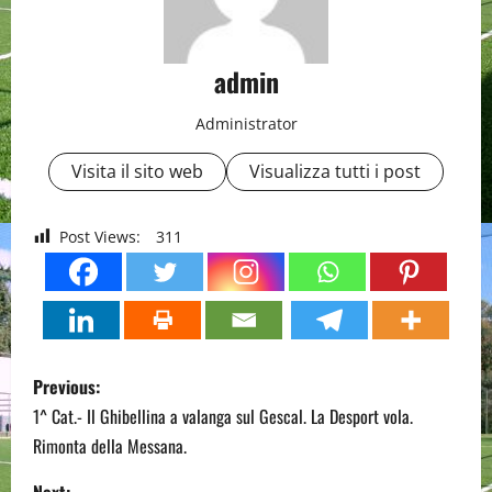
admin
Administrator
Visita il sito web
Visualizza tutti i post
Post Views:
311
P
Previous:
o
1^ Cat.- Il Ghibellina a valanga sul Gescal. La Desport vola.
Rimonta della Messana.
s
Next: