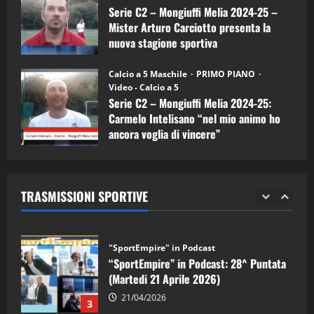
Serie C2 – Mongiuffi Melia 2024-25 –
08/04/2026
5
Mister Arturo Carciotto presenta la
nuova stagione sportiva
"SportEmpire" in Podcast
11/09/2024
“SportEmpire” in Podcast: 30^ Puntata
Calcio a 5 Maschile
PRIMO PIANO
(Martedi 05 Maggio 2026)
Video - Calcio a 5
Serie C2 – Mongiuffi Melia 2024-25:
08/05/2026
1
Carmelo Intelisano “nel mio animo ho
ancora voglia di vincere”
"SportEmpire" in Podcast
Sport News
05/09/2024
“SportEmpire” in Podcast: 29^ Puntata
(Martedi 28 Aprile 2026)
TRASMISSIONI SPORTIVE
28/04/2026
2
"SportEmpire" in Podcast
“SportEmpire” in Podcast: 28^ Puntata
(Martedi 21 Aprile 2026)
21/04/2026
3