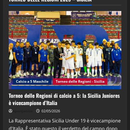
(Martedi 28 Aprile 2026)
28/04/2026
2
"SportEmpire" in Podcast
“SportEmpire” in Podcast: 28^ Puntata
(Martedi 21 Aprile 2026)
21/04/2026
3
"SportEmpire" in Podcast
Sport News
“SportEmpire” in Podcast: 27^ Puntata
(Martedi 14 Aprile 2026)
Calcio a 5 Maschile
Torneo delle Regioni - Sicilia
15/04/2026
4
Torneo delle Regioni di calcio a 5: la Sicilia Juniores
è vicecampione d’Italia
"SportEmpire" in Podcast
“SportEmpire” in Podcast: 26^ Puntata
sportjonico
02/05/2026
(Martedi 07 Aprile 2026)
La Rappresentativa Sicilia Under 19 è vicecampione
08/04/2026
5
d'Italia. È stato questo il verdetto del campo dopo