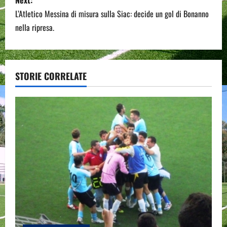
t
L’Atletico Messina di misura sulla Siac: decide un gol di Bonanno
n
nella ripresa.
a
v
STORIE CORRELATE
i
g
a
t
i
o
n