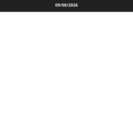
Salta
09/08/2026
al
contenuto