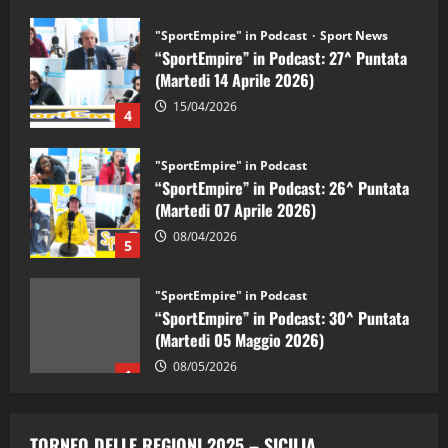
"SportEmpire" in Podcast
Sport News
“SportEmpire” in Podcast: 27^ Puntata
(Martedi 14 Aprile 2026)
15/04/2026
4
"SportEmpire" in Podcast
“SportEmpire” in Podcast: 26^ Puntata
(Martedi 07 Aprile 2026)
08/04/2026
5
"SportEmpire" in Podcast
“SportEmpire” in Podcast: 30^ Puntata
(Martedi 05 Maggio 2026)
08/05/2026
1
"SportEmpire" in Podcast
Sport News
“SportEmpire” in Podcast: 29^ Puntata
TORNEO DELLE REGIONI 2025 – SICILIA