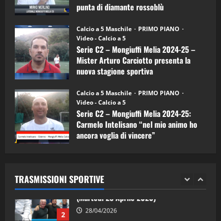
Carciotto
punta di diamante rossoblù
(Mongiuffi
Melia)
"SportEmpire" in Podcast
26/09/2024
“SportEmpire” in Podcast: 26^ Puntata
Calcio a 5 Maschile
PRIMO PIANO
(Martedi 07 Aprile 2026)
Video - Calcio a 5
Serie C2 – Mongiuffi Melia 2024-25 –
08/04/2026
5
Mister Arturo Carciotto presenta la
nuova stagione sportiva
"SportEmpire" in Podcast
11/09/2024
“SportEmpire” in Podcast: 30^ Puntata
Calcio a 5 Maschile
PRIMO PIANO
(Martedi 05 Maggio 2026)
Video - Calcio a 5
Serie C2 – Mongiuffi Melia 2024-25:
08/05/2026
1
Carmelo Intelisano “nel mio animo ho
ancora voglia di vincere”
"SportEmpire" in Podcast
Sport News
05/09/2024
“SportEmpire” in Podcast: 29^ Puntata
(Martedi 28 Aprile 2026)
TRASMISSIONI SPORTIVE
28/04/2026
2
"SportEmpire" in Podcast
“SportEmpire” in Podcast: 28^ Puntata