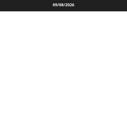
Salta
09/08/2026
al
contenuto