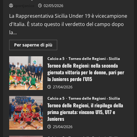
“SportEmpire” in Podcast: 26^ Puntata
sportjonico
02/05/2026
(Martedi 07 Aprile 2026)
La Rappresentativa Sicilia Under 19 è vicecampione
08/04/2026
5
d'Italia. È stato questo il verdetto del campo dopo
la...
Maggiori
Per saperne di più
informazioni
su
Torneo
Calcio a 5
Torneo delle Regioni - Sicilia
delle
Torneo delle Regioni: nella seconda
Regioni
di
giornata vittoria per le donne, pari per
calcio
la Juniores perde l’U15
a
5:
la
27/04/2026
Sicilia
Juniores
Calcio a 5
Torneo delle Regioni - Sicilia
è
Torneo delle Regioni, il riepilogo della
vicecampione
d’Italia
prima giornata: vincono U15, U17 e
Juniores
25/04/2026