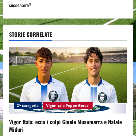
t
successore?
n
a
STORIE CORRELATE
v
i
g
a
t
i
2^ categoria
Vigor Itala Peppe Geraci
o
Vigor Itala: ecco i colpi Gioele Musumarra e Natale
n
Miduri