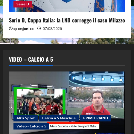
Serie D
Serie D, Coppa Italia: la LND corregge il caso Milazzo
sportjonico
07/08/2026
VIDEO – CALCIO A 5
Altri Sport
Calcio a 5 Maschile
PRIMO PIANO
Video - Calcio a 5