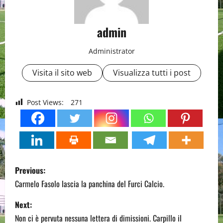
admin
Administrator
Visita il sito web
Visualizza tutti i post
Post Views:
271
P
Previous:
o
Carmelo Fasolo lascia la panchina del Furci Calcio.
s
Next:
Non ci è pervuta nessuna lettera di dimissioni. Carpillo il