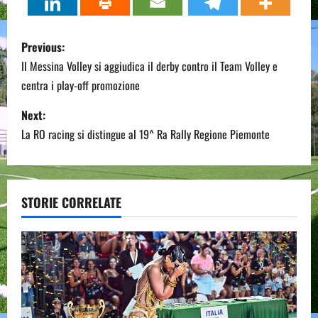
P
Previous:
o
Il Messina Volley si aggiudica il derby contro il Team Volley e
centra i play-off promozione
s
Next:
t
La RO racing si distingue al 19^ Ra Rally Regione Piemonte
n
a
STORIE CORRELATE
v
i
g
a