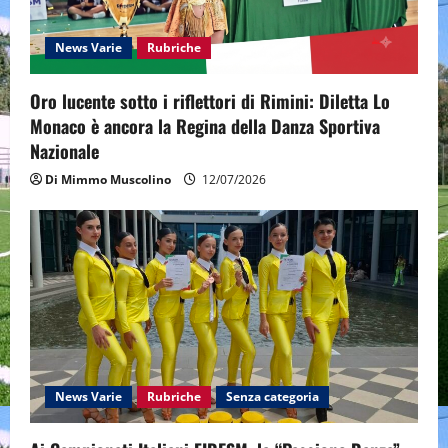
t
News Varie
Rubriche
i
Oro lucente sotto i riflettori di Rimini: Diletta Lo
o
Monaco è ancora la Regina della Danza Sportiva
n
Nazionale
Di Mimmo Muscolino
12/07/2026
News Varie
Rubriche
Senza categoria