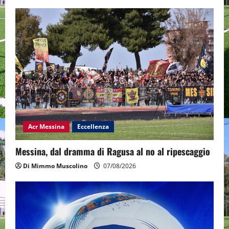
Acr Messina
Eccellenza
Messina, dal dramma di Ragusa al no al ripescaggio
Di Mimmo Muscolino
07/08/2026