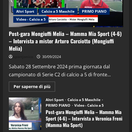
Altri Sport
Calcio a 5 Maschile
PRIMO PIANO
Video - Calcio a 5
Post-gara Mongiuffi Melia – Mamma Mia Sport (4-6)
– Intervista a mister Arturo Carciotto (Mongiuffi
Melia)
"SportEmpire" in Podcast
Sport News
sportjonico
30/09/2024
“SportEmpire” in Podcast: 29^ Puntata
(Martedi 28 Aprile 2026)
Sabato 28 Settembre 2024 prima giornata dal
campionato di Serie C2 di calcio a 5 di fronte...
28/04/2026
2
Maggiori
Per saperne di più
informazioni
"SportEmpire" in Podcast
su
“SportEmpire” in Podcast: 28^ Puntata
Post-
Altri Sport
Calcio a 5 Maschile
gara
(Martedi 21 Aprile 2026)
PRIMO PIANO
Video - Calcio a 5
Mongiuffi
Melia
Post-gara Mongiuffi Melia – Mamma Mia
21/04/2026
–
3
Sport (4-6) – Intervista a Veronica Freni
Mamma
Mia
(Mamma Mia Sport)
Sport
"SportEmpire" in Podcast
Sport News
(4-