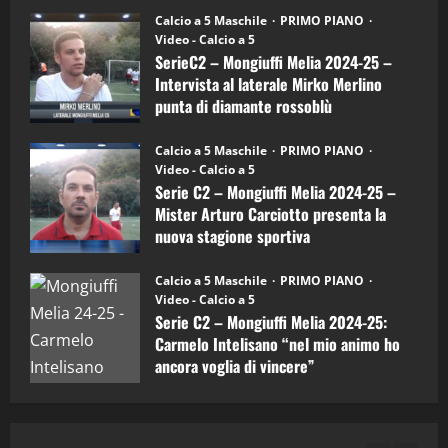
30/09/2024
6)
“SportEmpire” in Podcast: 27^ Puntata
Calcio a 5 Maschile
PRIMO PIANO
–
(Martedi 14 Aprile 2026)
Video - Calcio a 5
Intervista
a
SerieC2 – Mongiuffi Melia 2024-25 –
15/04/2026
mister
4
Intervista al laterale Mirko Merlino
Arturo
Carciotto
punta di diamante rossoblù
(Mongiuffi
Melia)
"SportEmpire" in Podcast
26/09/2024
“SportEmpire” in Podcast: 26^ Puntata
Calcio a 5 Maschile
PRIMO PIANO
(Martedi 07 Aprile 2026)
Video - Calcio a 5
Serie C2 – Mongiuffi Melia 2024-25 –
08/04/2026
5
Mister Arturo Carciotto presenta la
nuova stagione sportiva
"SportEmpire" in Podcast
11/09/2024
“SportEmpire” in Podcast: 30^ Puntata
Calcio a 5 Maschile
PRIMO PIANO
(Martedi 05 Maggio 2026)
Video - Calcio a 5
Serie C2 – Mongiuffi Melia 2024-25:
08/05/2026
1
Carmelo Intelisano “nel mio animo ho
ancora voglia di vincere”
"SportEmpire" in Podcast
Sport News
05/09/2024
“SportEmpire” in Podcast: 29^ Puntata
(Martedi 28 Aprile 2026)