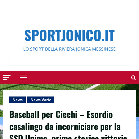
SPORTJONICO.IT
LO SPORT DELLA RIVIERA JONICA MESSINESE
Menu
principale
News
News Varie
Baseball per Ciechi – Esordio
casalingo da incorniciare per la
SSD Unime, prima storica vittoria