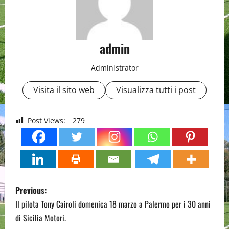
admin
Administrator
Visita il sito web
Visualizza tutti i post
Post Views:
279
P
Previous:
o
Il pilota Tony Cairoli domenica 18 marzo a Palermo per i 30 anni
di Sicilia Motori.
s