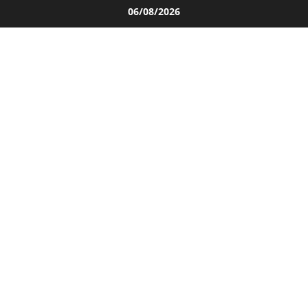
Salta
06/08/2026
al
contenuto