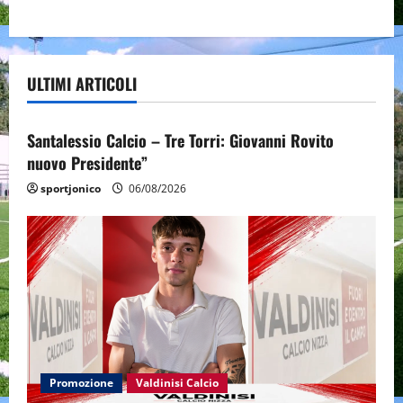
ULTIMI ARTICOLI
Promozione
Santalessio Calcio - Tre Torri
Santalessio Calcio – Tre Torri: Giovanni Rovito
nuovo Presidente”
sportjonico
06/08/2026
Promozione
Valdinisi Calcio