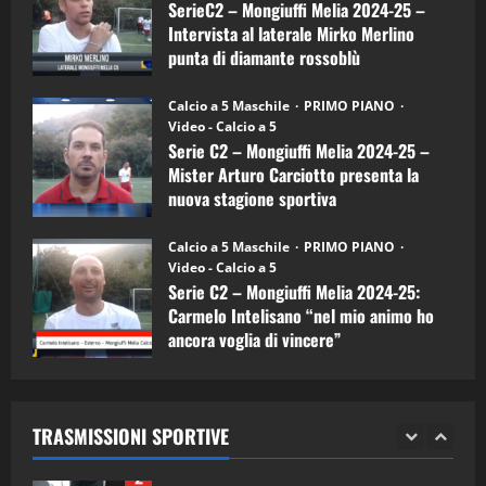
a
SerieC2 – Mongiuffi Melia 2024-25 –
15/04/2026
mister
4
Intervista al laterale Mirko Merlino
Arturo
Carciotto
punta di diamante rossoblù
(Mongiuffi
Melia)
"SportEmpire" in Podcast
26/09/2024
“SportEmpire” in Podcast: 26^ Puntata
Calcio a 5 Maschile
PRIMO PIANO
(Martedi 07 Aprile 2026)
Video - Calcio a 5
Serie C2 – Mongiuffi Melia 2024-25 –
08/04/2026
5
Mister Arturo Carciotto presenta la
nuova stagione sportiva
"SportEmpire" in Podcast
11/09/2024
“SportEmpire” in Podcast: 30^ Puntata
Calcio a 5 Maschile
PRIMO PIANO
(Martedi 05 Maggio 2026)
Video - Calcio a 5
Serie C2 – Mongiuffi Melia 2024-25:
08/05/2026
1
Carmelo Intelisano “nel mio animo ho
ancora voglia di vincere”
"SportEmpire" in Podcast
Sport News
05/09/2024
“SportEmpire” in Podcast: 29^ Puntata
(Martedi 28 Aprile 2026)
TRASMISSIONI SPORTIVE
28/04/2026
2