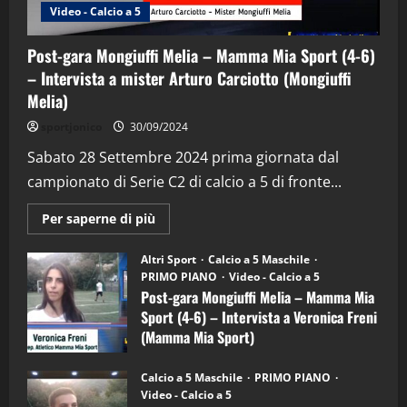
Video - Calcio a 5
Post-gara Mongiuffi Melia – Mamma Mia Sport (4-6)
– Intervista a mister Arturo Carciotto (Mongiuffi
Melia)
"SportEmpire" in Podcast
Sport News
sportjonico
30/09/2024
“SportEmpire” in Podcast: 29^ Puntata
(Martedi 28 Aprile 2026)
Sabato 28 Settembre 2024 prima giornata dal
campionato di Serie C2 di calcio a 5 di fronte...
28/04/2026
2
Maggiori
Per saperne di più
informazioni
"SportEmpire" in Podcast
su
“SportEmpire” in Podcast: 28^ Puntata
Post-
Altri Sport
Calcio a 5 Maschile
gara
(Martedi 21 Aprile 2026)
PRIMO PIANO
Video - Calcio a 5
Mongiuffi
Melia
Post-gara Mongiuffi Melia – Mamma Mia
21/04/2026
–
3
Sport (4-6) – Intervista a Veronica Freni
Mamma
Mia
(Mamma Mia Sport)
Sport
"SportEmpire" in Podcast
Sport News
(4-
30/09/2024
6)
“SportEmpire” in Podcast: 27^ Puntata
Calcio a 5 Maschile
PRIMO PIANO
–
(Martedi 14 Aprile 2026)
Video - Calcio a 5
Intervista