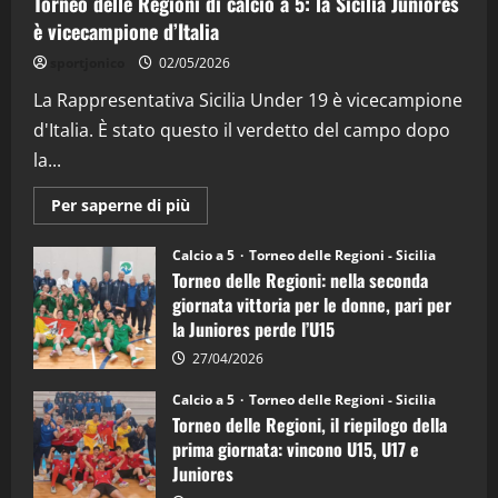
Torneo delle Regioni di calcio a 5: la Sicilia Juniores
è vicecampione d’Italia
"SportEmpire" in Podcast
“SportEmpire” in Podcast: 26^ Puntata
sportjonico
02/05/2026
(Martedi 07 Aprile 2026)
La Rappresentativa Sicilia Under 19 è vicecampione
08/04/2026
5
d'Italia. È stato questo il verdetto del campo dopo
la...
Maggiori
Per saperne di più
informazioni
su
Torneo
Calcio a 5
Torneo delle Regioni - Sicilia
delle
Torneo delle Regioni: nella seconda
Regioni
di
giornata vittoria per le donne, pari per
calcio
la Juniores perde l’U15
a
5:
la
27/04/2026
Sicilia
Juniores
Calcio a 5
Torneo delle Regioni - Sicilia
è
Torneo delle Regioni, il riepilogo della
vicecampione
d’Italia
prima giornata: vincono U15, U17 e
Juniores