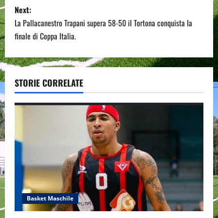
Next:
t
La Pallacanestro Trapani supera 58-50 il Tortona conquista la
n
finale di Coppa Italia.
a
v
STORIE CORRELATE
i
g
a
t
i
o
Basket Maschile