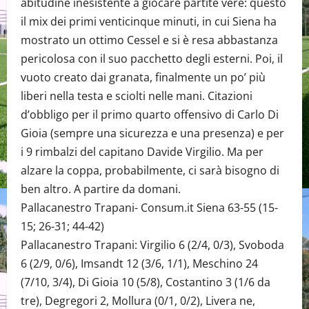
abitudine inesistente a giocare partite vere: questo
il mix dei primi venticinque minuti, in cui Siena ha
mostrato un ottimo Cessel e si è resa abbastanza
pericolosa con il suo pacchetto degli esterni. Poi, il
vuoto creato dai granata, finalmente un po’ più
liberi nella testa e sciolti nelle mani. Citazioni
d’obbligo per il primo quarto offensivo di Carlo Di
Gioia (sempre una sicurezza e una presenza) e per
i 9 rimbalzi del capitano Davide Virgilio. Ma per
alzare la coppa, probabilmente, ci sarà bisogno di
ben altro. A partire da domani.
Pallacanestro Trapani- Consum.it Siena 63-55 (15-
15; 26-31; 44-42)
Pallacanestro Trapani: Virgilio 6 (2/4, 0/3), Svoboda
6 (2/9, 0/6), Imsandt 12 (3/6, 1/1), Meschino 24
(7/10, 3/4), Di Gioia 10 (5/8), Costantino 3 (1/6 da
tre), Degregori 2, Mollura (0/1, 0/2), Livera ne,