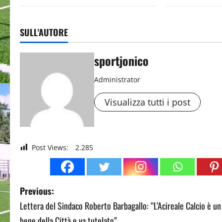
SULL'AUTORE
sportjonico
Administrator
Visualizza tutti i post
Post Views:
2.285
P
Previous:
Lettera del Sindaco Roberto Barbagallo: “L’Acireale Calcio è un
o
bene della Città e va tutelato”