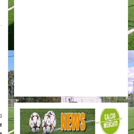
:
le
le