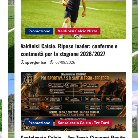
Promozione
Valdinisi Calcio Nizza
Valdinisi Calcio, Riposo leader: conferme e
continuità per la stagione 2026/2027
sportjonico
07/08/2026
Promozione
Santalessio Calcio - Tre Torri
Santalessio Calcio – Tre Torri: Giovanni Rovito