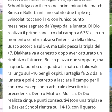
School litiga con il ferro nei primi minuti del match,
Rimsa e Bolletta infilano subito due triple e gli
Svincolati toccano l’1-9 con l’unico punto
messinese segnato da Yeyap dalla lunetta. Di Dio
realizza il primo canestro dal campo a 6’35” e, in un
momento sembra alzarsi l’intensità della difesa,
Busco accorcia sul 5-9, ma Lalic pesca la tripla del
+7. Diakhate va a canestro dopo aver catturato un
rimbalzo d’attacco, Busco piazza due stoppate, ma
la quarta bomba di squadra firmata da Lalic vale
l’allungo sul +10 per gli ospiti. Tartaglia fa 2/2 dalla
lunetta e poi è costretto a lasciare il campo per il
controverso episodio arbitrale descritto in
precedenza. Dentro Miaffo e Mollica, Di Dio
realizza cinque punti consecutivi (con una tripla) e
la Basket School rientra sul 14-18, con il quarto