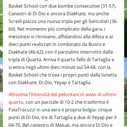
Basket School con due bombe consecutive (31-57).
Canestri di Di Dio e ancora Diakhate, ma anche
Scredi piazza una nuova tripla per gli Svincolati (36-
60). Nel momento più complicato della gara, i
messinesi si ritrovano, affidandosi alla difesa e ai
dieci punti realizzati in combinato da Busco e
Diakhate (46-62), con il parzialino interrotto dalla
tripla di Quarta. Arriva il quarto fallo di Tartaglia e
si entra negli ultimi dieci minuti sul 54-68, con la
Basket School che trova i propri punti dalla lunetta
con Diakhate, Di Dio, Yeyap e Tartaglia.
Altissima l’intensità dei peloritani in avvio di ultimo
quarto
, con un parziale di 10-2 che trasforma il
PalaTracuzzi in una vera e propria bolgia: cinque
punti di Di Dio, tre di Tartaglia e due di Yeyap per il
64-70. Bel canestro di Malual, ma ancora Di Dio e