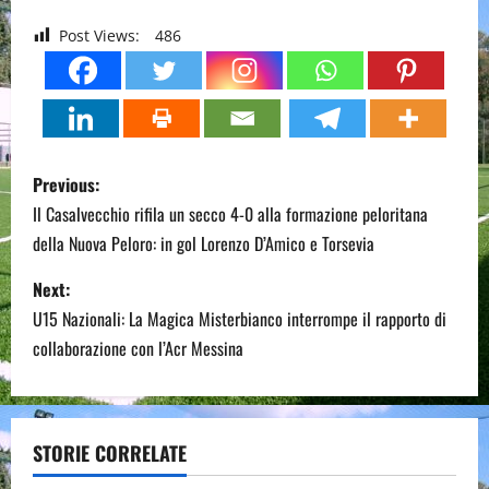
Post Views:
486
P
Previous:
o
Il Casalvecchio rifila un secco 4-0 alla formazione peloritana
della Nuova Peloro: in gol Lorenzo D’Amico e Torsevia
s
Next:
t
U15 Nazionali: La Magica Misterbianco interrompe il rapporto di
n
collaborazione con l’Acr Messina
a
v
STORIE CORRELATE