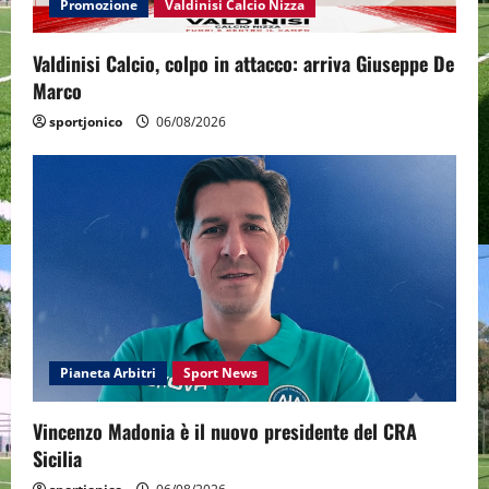
Promozione
Valdinisi Calcio Nizza
Valdinisi Calcio, colpo in attacco: arriva Giuseppe De
Marco
sportjonico
06/08/2026
Pianeta Arbitri
Sport News
Vincenzo Madonia è il nuovo presidente del CRA
Sicilia