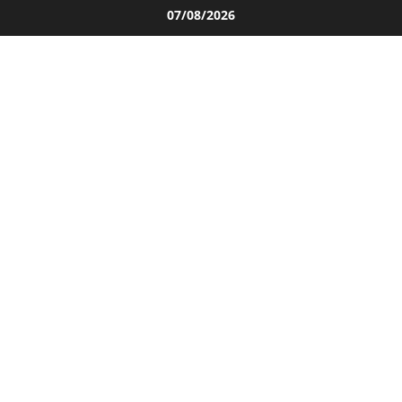
Salta
07/08/2026
al
contenuto