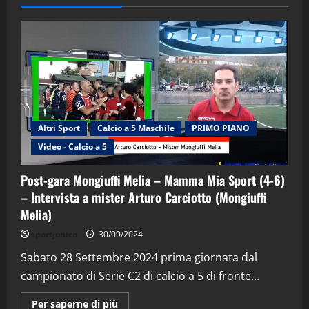
Altri Sport
Calcio a 5 Maschile
PRIMO PIANO
Video - Calcio a 5
Post-gara Mongiuffi Melia – Mamma Mia Sport (4-6)
– Intervista a mister Arturo Carciotto (Mongiuffi
Melia)
"SportEmpire" in Podcast
Sport News
sportjonico
30/09/2024
“SportEmpire” in Podcast: 29^ Puntata
(Martedi 28 Aprile 2026)
Sabato 28 Settembre 2024 prima giornata dal
campionato di Serie C2 di calcio a 5 di fronte...
28/04/2026
2
Maggiori
Per saperne di più