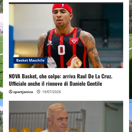
i
g
a
t
i
o
Basket Maschile
n
NOVA Basket, che colpo: arriva Raul De La Cruz.
Ufficiale anche il rinnovo di Daniele Gentile
sportjonico
19/07/2026