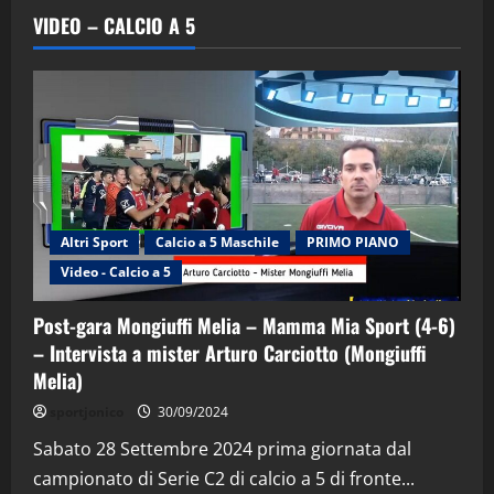
VIDEO – CALCIO A 5
Altri Sport
Calcio a 5 Maschile
PRIMO PIANO
Video - Calcio a 5
"SportEmpire" in Podcast
Sport News
Post-gara Mongiuffi Melia – Mamma Mia Sport (4-6)
“SportEmpire” in Podcast: 29^ Puntata
– Intervista a mister Arturo Carciotto (Mongiuffi
(Martedi 28 Aprile 2026)
Melia)
28/04/2026
2
sportjonico
30/09/2024
Sabato 28 Settembre 2024 prima giornata dal
"SportEmpire" in Podcast
“SportEmpire” in Podcast: 28^ Puntata
campionato di Serie C2 di calcio a 5 di fronte...