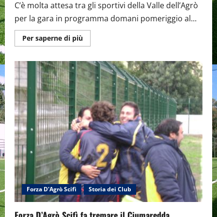
C’è molta attesa tra gli sportivi della Valle dell’Agrò
per la gara in programma domani pomeriggio al...
Maggiori
Per saperne di più
informazioni
su
Rino
Piras
sogna
il
gol
dell’ex
al
Ciumaredda.
Forza D'Agrò Scifì
Storia dei Club
Forza D’Agrò Scifì fa tremare il Ciumaredda.