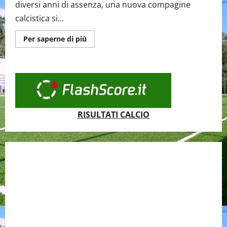
diversi anni di assenza, una nuova compagine
calcistica si...
Maggiori
Per saperne di più
informazioni
su
“ForzadagròScifì”
nuova
compagine
di
3°
Categoria.
RISULTATI CALCIO