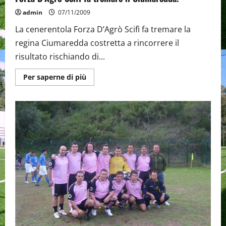
admin
07/11/2009
La cenerentola Forza D’Agrò Scifì fa tremare la
regina Ciumaredda costretta a rincorrere il
risultato rischiando di...
Maggiori
Per saperne di più
informazioni
su
Forza
D’Agrò
Scifì
fa
tremare
il
Ciumaredda.