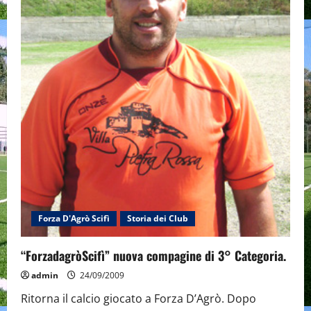
Forza D'Agrò Scifì
Storia dei Club
“ForzadagròScifì” nuova compagine di 3° Categoria.
admin
24/09/2009
Ritorna il calcio giocato a Forza D’Agrò. Dopo