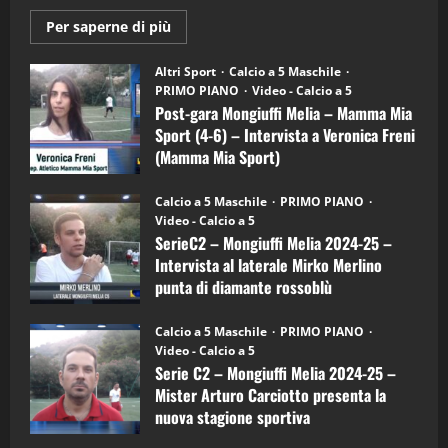
(Martedi 21 Aprile 2026)
Maggiori
Per saperne di più
21/04/2026
informazioni
3
su
Post-
Altri Sport
Calcio a 5 Maschile
gara
PRIMO PIANO
Video - Calcio a 5
"SportEmpire" in Podcast
Sport News
Mongiuffi
Melia
Post-gara Mongiuffi Melia – Mamma Mia
“SportEmpire” in Podcast: 27^ Puntata
–
Sport (4-6) – Intervista a Veronica Freni
(Martedi 14 Aprile 2026)
Mamma
Mia
(Mamma Mia Sport)
15/04/2026
Sport
4
(4-
30/09/2024
6)
Calcio a 5 Maschile
PRIMO PIANO
–
Video - Calcio a 5
Intervista
"SportEmpire" in Podcast
a
SerieC2 – Mongiuffi Melia 2024-25 –
“SportEmpire” in Podcast: 26^ Puntata
mister
Intervista al laterale Mirko Merlino
Arturo
(Martedi 07 Aprile 2026)
Carciotto
punta di diamante rossoblù
(Mongiuffi
08/04/2026
5
Melia)
26/09/2024
Calcio a 5 Maschile
PRIMO PIANO
Video - Calcio a 5
"SportEmpire" in Podcast
Serie C2 – Mongiuffi Melia 2024-25 –
“SportEmpire” in Podcast: 30^ Puntata
Mister Arturo Carciotto presenta la
(Martedi 05 Maggio 2026)
nuova stagione sportiva
08/05/2026
1
11/09/2024