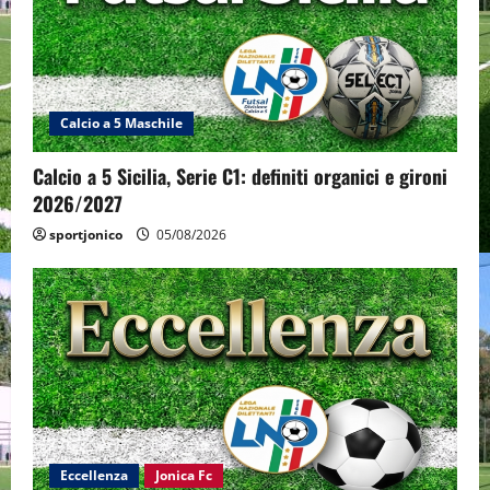
Calcio a 5 Maschile
Calcio a 5 Sicilia, Serie C1: definiti organici e gironi
2026/2027
sportjonico
05/08/2026
Eccellenza
Jonica Fc