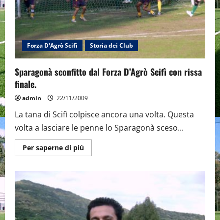
Forza D'Agrò Scifì
Storia dei Club
Sparagonà sconfitto dal Forza D’Agrò Scifì con rissa
finale.
admin
22/11/2009
La tana di Scifì colpisce ancora una volta. Questa
volta a lasciare le penne lo Sparagonà sceso...
Maggiori
Per saperne di più
informazioni
su
Sparagonà
sconfitto
dal
Forza
D’Agrò
Scifì
con
rissa