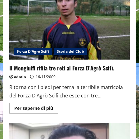
finale.
Forza D'Agrò Scifì
Storia dei Club
Il Mongiuffi rifila tre reti al Forza D’Agrò Scifì.
admin
16/11/2009
Ritorna con i piedi per terra la terribile matricola
del Forza D’Agrò Scifì che esce con tre...
Maggiori
Per saperne di più
informazioni
su
Il
Mongiuffi
rifila
tre
reti