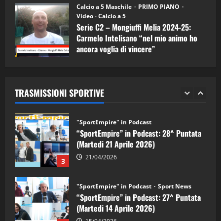
Calcio a 5 Maschile
PRIMO PIANO
Video - Calcio a 5
"SportEmpire" in Podcast
Sport News
Serie C2 – Mongiuffi Melia 2024-25:
“SportEmpire” in Podcast: 29^ Puntata
Carmelo Intelisano “nel mio animo ho
(Martedi 28 Aprile 2026)
ancora voglia di vincere”
28/04/2026
2
05/09/2024
"SportEmpire" in Podcast
TRASMISSIONI SPORTIVE
“SportEmpire” in Podcast: 28^ Puntata
(Martedi 21 Aprile 2026)
21/04/2026
3
"SportEmpire" in Podcast
Sport News
“SportEmpire” in Podcast: 27^ Puntata
(Martedi 14 Aprile 2026)
15/04/2026
4
"SportEmpire" in Podcast
“SportEmpire” in Podcast: 26^ Puntata