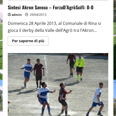
Sintesi Akron Savoca – ForzaD’AgròScifì: 0-0
admin
29/04/2013
Domenica 28 Aprile 2013, al Comunale di Rina si
gioca il derby della Valle dell’Agrò tra l’Akron...
Maggiori
Per saperne di più
informazioni
su
Sintesi
Akron
Savoca
–
ForzaD’AgròScifì:
0-
0