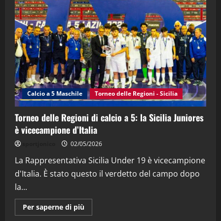
"SportEmpire" in Podcast
Sport News
“SportEmpire” in Podcast: 27^ Puntata
(Martedi 14 Aprile 2026)
15/04/2026
4
"SportEmpire" in Podcast
Calcio a 5 Maschile
Torneo delle Regioni - Sicilia
“SportEmpire” in Podcast: 26^ Puntata
(Martedi 07 Aprile 2026)
Torneo delle Regioni di calcio a 5: la Sicilia Juniores
08/04/2026
5
è vicecampione d’Italia
sportjonico
02/05/2026
La Rappresentativa Sicilia Under 19 è vicecampione
d'Italia. È stato questo il verdetto del campo dopo
la...
Maggiori
Per saperne di più
informazioni
su