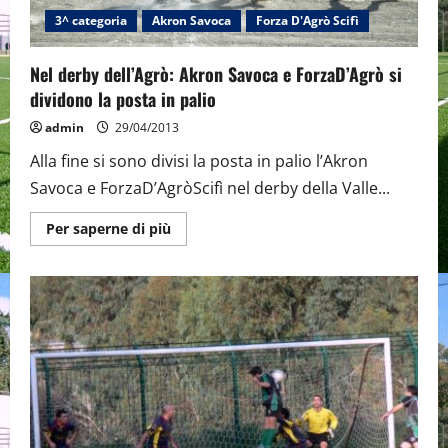
3^ categoria
Akron Savoca
Forza D'Agrò Scifì
Nel derby dell’Agrò: Akron Savoca e ForzaD’Agrò si
dividono la posta in palio
admin
29/04/2013
Alla fine si sono divisi la posta in palio l’Akron
Savoca e ForzaD’AgròScifì nel derby della Valle...
Maggiori
Per saperne di più
informazioni
su
Nel
derby
dell’Agrò:
Akron
Savoca
e
ForzaD’Agrò
si
dividono
la
posta
in
palio