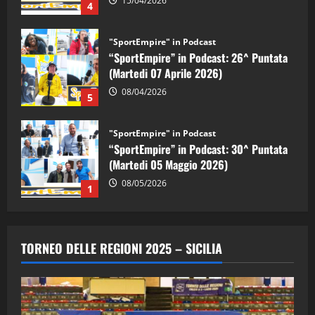
(Martedi 07 Aprile 2026)
08/04/2026
5
"SportEmpire" in Podcast
“SportEmpire” in Podcast: 30^ Puntata
(Martedi 05 Maggio 2026)
08/05/2026
1
"SportEmpire" in Podcast
Sport News
“SportEmpire” in Podcast: 29^ Puntata
(Martedi 28 Aprile 2026)
28/04/2026
2
TORNEO DELLE REGIONI 2025 – SICILIA
"SportEmpire" in Podcast
“SportEmpire” in Podcast: 28^ Puntata
(Martedi 21 Aprile 2026)
21/04/2026
3