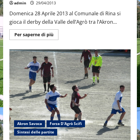
admin
29/04/2013
Domenica 28 Aprile 2013 al Comunale di Rina si
gioca il derby della Valle dell’Agrò tra l’Akron...
Maggiori
Per saperne di più
informazioni
su
Derby
dell’Agrò:
Akron
Savoca
–
ForzaD’AgròScifì
Akron Savoca
Forza D'Agrò Scifì
Sintesi delle partite