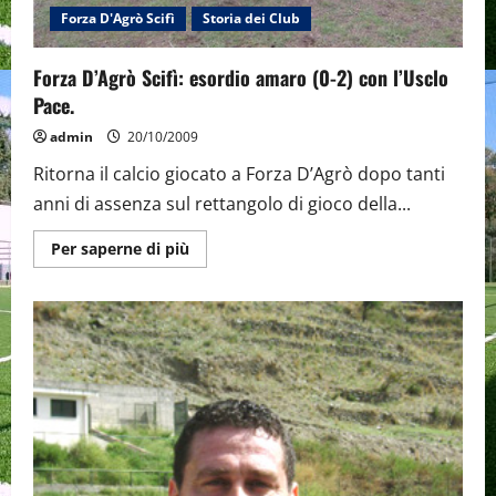
Forza D'Agrò Scifì
Storia dei Club
Forza D’Agrò Scifì: esordio amaro (0-2) con l’Usclo
Pace.
admin
20/10/2009
Ritorna il calcio giocato a Forza D’Agrò dopo tanti
anni di assenza sul rettangolo di gioco della...
Maggiori
Per saperne di più
informazioni
su
Forza
D’Agrò
Scifì:
esordio
amaro
(0-
2)
con
l’Usclo
Pace.