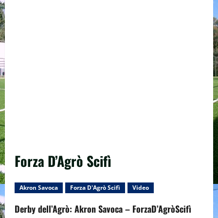
Forza D’Agrò Scifì
Akron Savoca
Forza D'Agrò Scifì
Video
Derby dell’Agrò: Akron Savoca – ForzaD’AgròScifì