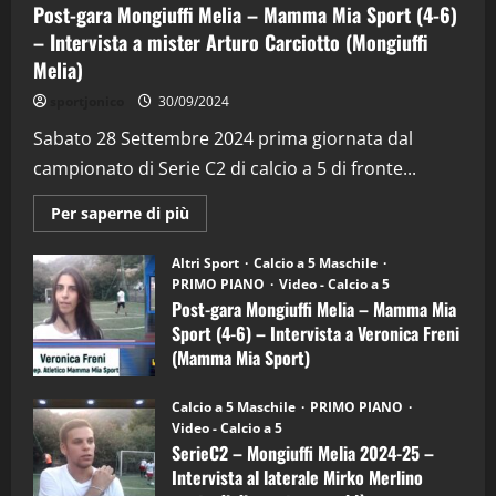
Post-gara Mongiuffi Melia – Mamma Mia Sport (4-6)
28/04/2026
2
– Intervista a mister Arturo Carciotto (Mongiuffi
Melia)
"SportEmpire" in Podcast
sportjonico
30/09/2024
“SportEmpire” in Podcast: 28^ Puntata
(Martedi 21 Aprile 2026)
Sabato 28 Settembre 2024 prima giornata dal
campionato di Serie C2 di calcio a 5 di fronte...
21/04/2026
3
Maggiori
Per saperne di più
informazioni
"SportEmpire" in Podcast
Sport News
su
“SportEmpire” in Podcast: 27^ Puntata
Post-
Altri Sport
Calcio a 5 Maschile
gara
(Martedi 14 Aprile 2026)
PRIMO PIANO
Video - Calcio a 5
Mongiuffi
Melia
Post-gara Mongiuffi Melia – Mamma Mia
15/04/2026
–
4
Sport (4-6) – Intervista a Veronica Freni
Mamma
Mia
(Mamma Mia Sport)
Sport
"SportEmpire" in Podcast
(4-
30/09/2024
6)
“SportEmpire” in Podcast: 26^ Puntata
Calcio a 5 Maschile
PRIMO PIANO
–
(Martedi 07 Aprile 2026)
Video - Calcio a 5
Intervista
a
SerieC2 – Mongiuffi Melia 2024-25 –
08/04/2026
mister
5
Intervista al laterale Mirko Merlino
Arturo
Carciotto