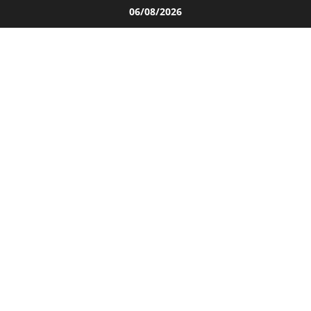
Salta
06/08/2026
al
contenuto