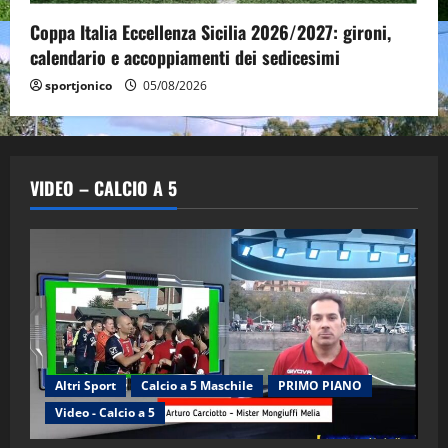
Coppa Italia Eccellenza Sicilia 2026/2027: gironi,
calendario e accoppiamenti dei sedicesimi
sportjonico
05/08/2026
VIDEO – CALCIO A 5
Altri Sport
Calcio a 5 Maschile
PRIMO PIANO
"SportEmpire" in Podcast
Sport News
Video - Calcio a 5
“SportEmpire” in Podcast: 29^ Puntata
(Martedi 28 Aprile 2026)