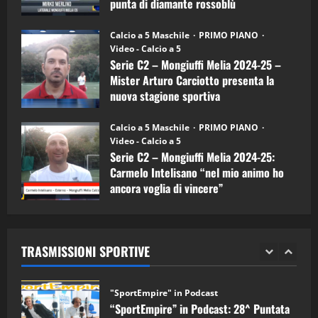
punta di diamante rossoblù
(Mongiuffi
Melia)
"SportEmpire" in Podcast
26/09/2024
“SportEmpire” in Podcast: 30^ Puntata
Calcio a 5 Maschile
PRIMO PIANO
(Martedi 05 Maggio 2026)
Video - Calcio a 5
Serie C2 – Mongiuffi Melia 2024-25 –
08/05/2026
1
Mister Arturo Carciotto presenta la
nuova stagione sportiva
"SportEmpire" in Podcast
Sport News
11/09/2024
“SportEmpire” in Podcast: 29^ Puntata
Calcio a 5 Maschile
PRIMO PIANO
(Martedi 28 Aprile 2026)
Video - Calcio a 5
Serie C2 – Mongiuffi Melia 2024-25:
28/04/2026
2
Carmelo Intelisano “nel mio animo ho
ancora voglia di vincere”
"SportEmpire" in Podcast
05/09/2024
“SportEmpire” in Podcast: 28^ Puntata
(Martedi 21 Aprile 2026)
TRASMISSIONI SPORTIVE
21/04/2026
3
"SportEmpire" in Podcast
Sport News
“SportEmpire” in Podcast: 27^ Puntata