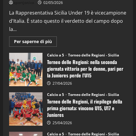
sportjonico
02/05/2026
La Rappresentativa Sicilia Under 19 è vicecampione
d'Italia. È stato questo il verdetto del campo dopo
la...
Maggiori
Per saperne di più
informazioni
su
Torneo
Calcio a 5
Torneo delle Regioni - Sicilia
delle
Torneo delle Regioni: nella seconda
Regioni
di
giornata vittoria per le donne, pari per
calcio
la Juniores perde l’U15
a
5:
la
27/04/2026
Sicilia
Juniores
Calcio a 5
Torneo delle Regioni - Sicilia
è
Torneo delle Regioni, il riepilogo della
vicecampione
d’Italia
prima giornata: vincono U15, U17 e
Juniores
25/04/2026
Calcio a 5
Torneo delle Regioni - Sicilia