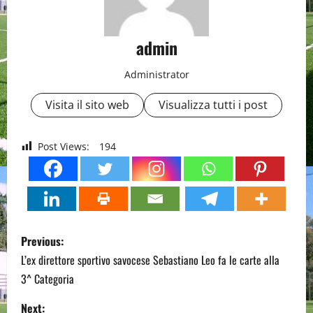
admin
Administrator
Visita il sito web
Visualizza tutti i post
Post Views:
194
P
Previous:
o
L’ex direttore sportivo savocese Sebastiano Leo fa le carte alla
3^ Categoria
s
Next: