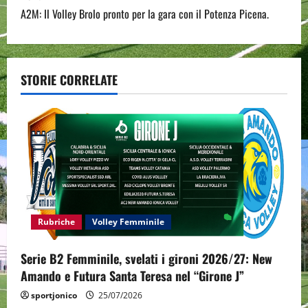
t
A2M: Il Volley Brolo pronto per la gara con il Potenza Picena.
n
a
STORIE CORRELATE
v
i
g
a
t
Rubriche
Volley Femminile
i
Serie B2 Femminile, svelati i gironi 2026/27: New
o
Amando e Futura Santa Teresa nel “Girone J”
n
sportjonico
25/07/2026