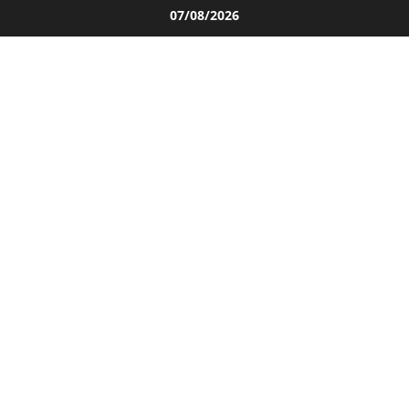
Salta
07/08/2026
al
contenuto