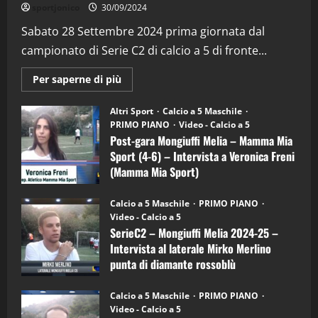
"SportEmpire" in Podcast
Sport News
sportjonico
30/09/2024
“SportEmpire” in Podcast: 29^ Puntata
(Martedi 28 Aprile 2026)
Sabato 28 Settembre 2024 prima giornata dal
campionato di Serie C2 di calcio a 5 di fronte...
28/04/2026
2
Maggiori
Per saperne di più
informazioni
"SportEmpire" in Podcast
su
“SportEmpire” in Podcast: 28^ Puntata
Post-
Altri Sport
Calcio a 5 Maschile
gara
(Martedi 21 Aprile 2026)
PRIMO PIANO
Video - Calcio a 5
Mongiuffi
Melia
Post-gara Mongiuffi Melia – Mamma Mia
21/04/2026
–
3
Sport (4-6) – Intervista a Veronica Freni
Mamma
Mia
(Mamma Mia Sport)
Sport
"SportEmpire" in Podcast
Sport News
(4-
30/09/2024
6)
“SportEmpire” in Podcast: 27^ Puntata
Calcio a 5 Maschile
PRIMO PIANO
–
(Martedi 14 Aprile 2026)
Video - Calcio a 5
Intervista
a
SerieC2 – Mongiuffi Melia 2024-25 –
15/04/2026
mister
4
Intervista al laterale Mirko Merlino
Arturo
Carciotto
punta di diamante rossoblù
(Mongiuffi
Melia)
"SportEmpire" in Podcast
26/09/2024
“SportEmpire” in Podcast: 26^ Puntata
Calcio a 5 Maschile
PRIMO PIANO
(Martedi 07 Aprile 2026)
Video - Calcio a 5