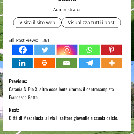
Administrator
Visita il sito web
Visualizza tutti i post
Post Views:
361
P
Previous:
o
Catania S. Pio X, altro eccellente ritorno: il centrocampista
Francesco Gatto.
s
Next:
t
Città di Mascalucia: al via il settore giovanile e scuola calcio.
n