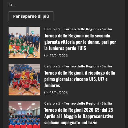
la...
Maggiori
Per saperne di più
informazioni
su
Torneo
Calcio a 5
Torneo delle Regioni - Sicilia
delle
Torneo delle Regioni: nella seconda
Regioni
di
giornata vittoria per le donne, pari per
calcio
la Juniores perde l’U15
a
5:
la
27/04/2026
Sicilia
Juniores
Calcio a 5
Torneo delle Regioni - Sicilia
è
Torneo delle Regioni, il riepilogo della
vicecampione
d’Italia
prima giornata: vincono U15, U17 e
Juniores
25/04/2026
Calcio a 5
Torneo delle Regioni - Sicilia
Torneo delle Regioni 2026 C5: dal 25
Aprile al 1 Maggio le Rappresentative
siciliane impegnate nel Lazio