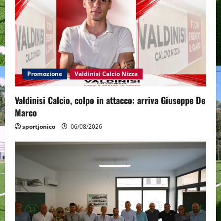
Promozione
Valdinisi Calcio Nizza
Valdinisi Calcio, colpo in attacco: arriva Giuseppe De
Marco
sportjonico
06/08/2026