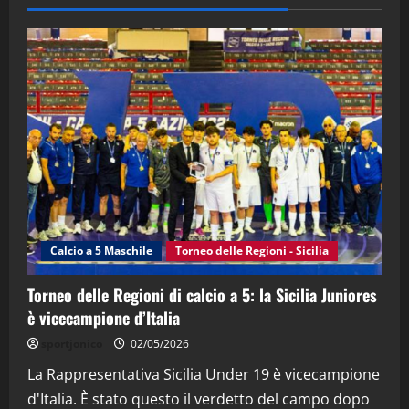
(Martedi 28 Aprile 2026)
28/04/2026
2
"SportEmpire" in Podcast
“SportEmpire” in Podcast: 28^ Puntata
(Martedi 21 Aprile 2026)
21/04/2026
3
"SportEmpire" in Podcast
Sport News
“SportEmpire” in Podcast: 27^ Puntata
(Martedi 14 Aprile 2026)
Calcio a 5 Maschile
Torneo delle Regioni - Sicilia
15/04/2026
4
Torneo delle Regioni di calcio a 5: la Sicilia Juniores
è vicecampione d’Italia
"SportEmpire" in Podcast
“SportEmpire” in Podcast: 26^ Puntata
sportjonico
02/05/2026
(Martedi 07 Aprile 2026)
La Rappresentativa Sicilia Under 19 è vicecampione
08/04/2026
5
d'Italia. È stato questo il verdetto del campo dopo