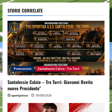
a
STORIE CORRELATE
v
i
g
a
t
i
Promozione
Santalessio Calcio - Tre Torri
o
Santalessio Calcio – Tre Torri: Giovanni Rovito
n
nuovo Presidente”
sportjonico
06/08/2026