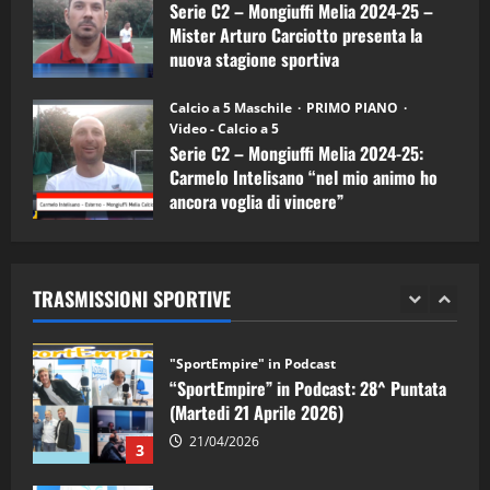
Serie C2 – Mongiuffi Melia 2024-25 –
08/04/2026
5
Mister Arturo Carciotto presenta la
nuova stagione sportiva
"SportEmpire" in Podcast
11/09/2024
“SportEmpire” in Podcast: 30^ Puntata
Calcio a 5 Maschile
PRIMO PIANO
(Martedi 05 Maggio 2026)
Video - Calcio a 5
Serie C2 – Mongiuffi Melia 2024-25:
08/05/2026
1
Carmelo Intelisano “nel mio animo ho
ancora voglia di vincere”
"SportEmpire" in Podcast
Sport News
05/09/2024
“SportEmpire” in Podcast: 29^ Puntata
(Martedi 28 Aprile 2026)
TRASMISSIONI SPORTIVE
28/04/2026
2
"SportEmpire" in Podcast
“SportEmpire” in Podcast: 28^ Puntata
(Martedi 21 Aprile 2026)
21/04/2026
3