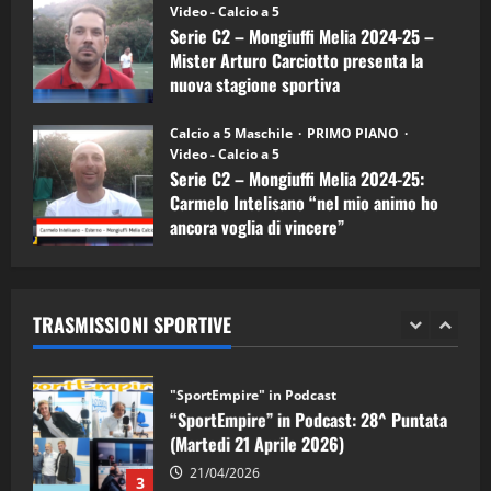
(Martedi 07 Aprile 2026)
Video - Calcio a 5
Serie C2 – Mongiuffi Melia 2024-25 –
08/04/2026
5
Mister Arturo Carciotto presenta la
nuova stagione sportiva
"SportEmpire" in Podcast
11/09/2024
“SportEmpire” in Podcast: 30^ Puntata
Calcio a 5 Maschile
PRIMO PIANO
(Martedi 05 Maggio 2026)
Video - Calcio a 5
Serie C2 – Mongiuffi Melia 2024-25:
08/05/2026
1
Carmelo Intelisano “nel mio animo ho
ancora voglia di vincere”
"SportEmpire" in Podcast
Sport News
05/09/2024
“SportEmpire” in Podcast: 29^ Puntata
(Martedi 28 Aprile 2026)
TRASMISSIONI SPORTIVE
28/04/2026
2
"SportEmpire" in Podcast
“SportEmpire” in Podcast: 28^ Puntata
(Martedi 21 Aprile 2026)
21/04/2026
3