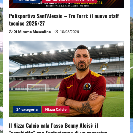
Polisportiva Sant’Alessio – Tre Torri: il nuovo staff
tecnico 2026/27
Di Mimmo Muscolino
10/08/2026
2^ categoria
Nizza Calcio
Il Nizza Calcio cala l’asso Benny Aloisi: il
“vecchietto” con l’entusiasmo di un ragazzino