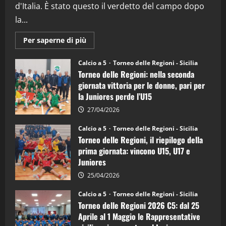
5
d'Italia. È stato questo il verdetto del campo dopo
la...
Maggiori
Per saperne di più
informazioni
su
Torneo
Calcio a 5
Torneo delle Regioni - Sicilia
delle
Torneo delle Regioni: nella seconda
Regioni
di
giornata vittoria per le donne, pari per
calcio
la Juniores perde l’U15
a
5:
la
27/04/2026
Sicilia
Juniores
Calcio a 5
Torneo delle Regioni - Sicilia
è
Torneo delle Regioni, il riepilogo della
vicecampione
d’Italia
prima giornata: vincono U15, U17 e
Juniores
25/04/2026
Calcio a 5
Torneo delle Regioni - Sicilia
Torneo delle Regioni 2026 C5: dal 25
Aprile al 1 Maggio le Rappresentative