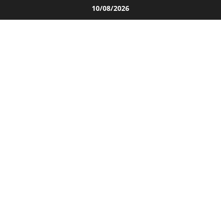
Salta
10/08/2026
al
contenuto