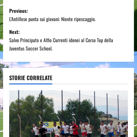
P
Previous:
o
L’Antillese punta sui giovani: Niente ripescaggio.
s
Next:
Salvo Principato e Alfio Currenti idonei al Corso Top della
t
Juventus Soccer School.
n
a
STORIE CORRELATE
v
i
g
a
t