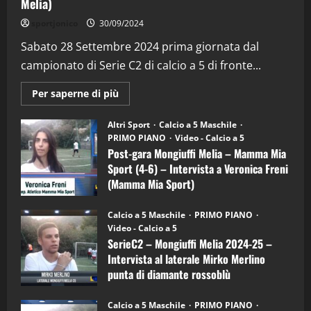
Melia)
"SportEmpire" in Podcast
Sport News
sportjonico
30/09/2024
“SportEmpire” in Podcast: 29^ Puntata
(Martedi 28 Aprile 2026)
Sabato 28 Settembre 2024 prima giornata dal
campionato di Serie C2 di calcio a 5 di fronte...
28/04/2026
2
Maggiori
Per saperne di più
informazioni
"SportEmpire" in Podcast
su
“SportEmpire” in Podcast: 28^ Puntata
Post-
Altri Sport
Calcio a 5 Maschile
gara
(Martedi 21 Aprile 2026)
PRIMO PIANO
Video - Calcio a 5
Mongiuffi
Melia
Post-gara Mongiuffi Melia – Mamma Mia
21/04/2026
–
3
Sport (4-6) – Intervista a Veronica Freni
Mamma
Mia
(Mamma Mia Sport)
Sport
"SportEmpire" in Podcast
Sport News
(4-
30/09/2024
6)
“SportEmpire” in Podcast: 27^ Puntata
Calcio a 5 Maschile
PRIMO PIANO
–
(Martedi 14 Aprile 2026)
Video - Calcio a 5
Intervista
a
SerieC2 – Mongiuffi Melia 2024-25 –
15/04/2026
mister
4
Intervista al laterale Mirko Merlino
Arturo
Carciotto
punta di diamante rossoblù
(Mongiuffi
Melia)
"SportEmpire" in Podcast
26/09/2024
“SportEmpire” in Podcast: 26^ Puntata
Calcio a 5 Maschile
PRIMO PIANO