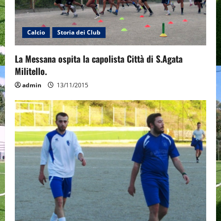
i
Calcio
Storia dei Club
o
n
La Messana ospita la capolista Città di S.Agata
Militello.
admin
13/11/2015