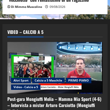
Di Mimmo Muscolino
09/08/2026
VIDEO – CALCIO A 5
Altri Sport
Calcio a 5 Maschile
PRIMO PIANO
Video - Calcio a 5
Post-gara Mongiuffi Melia – Mamma Mia Sport (4-6)
– Intervista a mister Arturo Carciotto (Mongiuffi