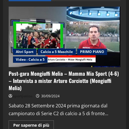
Altri Sport
Calcio a 5 Maschile
PRIMO PIANO
Video - Calcio a 5
Post-gara Mongiuffi Melia – Mamma Mia Sport (4-6)
– Intervista a mister Arturo Carciotto (Mongiuffi
Melia)
"SportEmpire" in Podcast
Sport News
sportjonico
30/09/2024
“SportEmpire” in Podcast: 29^ Puntata
(Martedi 28 Aprile 2026)
Sabato 28 Settembre 2024 prima giornata dal
campionato di Serie C2 di calcio a 5 di fronte...
28/04/2026
2
Maggiori
Per saperne di più
informazioni