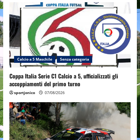
i
g
a
t
i
Calcio a 5 Maschile
Senza categoria
o
Coppa Italia Serie C1 Calcio a 5, ufficializzati gli
accoppiamenti del primo turno
n
sportjonico
07/08/2026