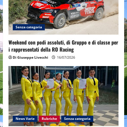
Senza categoria
Weekend con podi assoluti, di Gruppo e di classe per
i rappresentati della RO Racing
Di Giuseppe Livecchi
16/07/2026
News Varie
Rubriche
Senza categoria