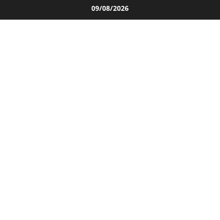
Salta
09/08/2026
al
contenuto