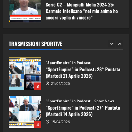
Serie C2 – Mongiuffi Melia 2024-25:
08/05/2026
1
Carmelo Intelisano “nel mio animo ho
ancora voglia di vincere”
"SportEmpire" in Podcast
Sport News
05/09/2024
“SportEmpire” in Podcast: 29^ Puntata
(Martedi 28 Aprile 2026)
TRASMISSIONI SPORTIVE
28/04/2026
2
"SportEmpire" in Podcast
“SportEmpire” in Podcast: 28^ Puntata
(Martedi 21 Aprile 2026)
21/04/2026
3
"SportEmpire" in Podcast
Sport News
“SportEmpire” in Podcast: 27^ Puntata
(Martedi 14 Aprile 2026)
15/04/2026
4