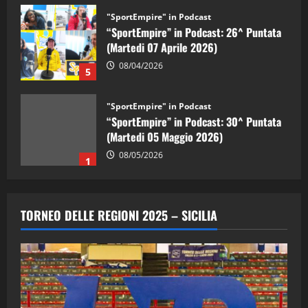
"SportEmpire" in Podcast
“SportEmpire” in Podcast: 26^ Puntata
(Martedi 07 Aprile 2026)
08/04/2026
5
"SportEmpire" in Podcast
“SportEmpire” in Podcast: 30^ Puntata
(Martedi 05 Maggio 2026)
08/05/2026
1
"SportEmpire" in Podcast
Sport News
“SportEmpire” in Podcast: 29^ Puntata
TORNEO DELLE REGIONI 2025 – SICILIA
(Martedi 28 Aprile 2026)
28/04/2026
2
"SportEmpire" in Podcast
“SportEmpire” in Podcast: 28^ Puntata