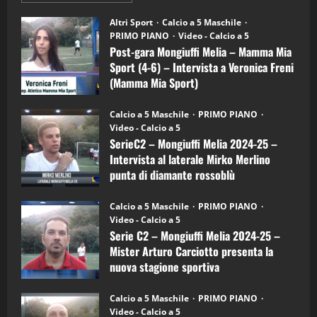
"SportEmpire" in Podcast
su
“SportEmpire” in Podcast: 28^ Puntata
Post-
Altri Sport
Calcio a 5 Maschile
gara
(Martedi 21 Aprile 2026)
PRIMO PIANO
Video - Calcio a 5
Mongiuffi
Melia
Post-gara Mongiuffi Melia – Mamma Mia
21/04/2026
–
3
Sport (4-6) – Intervista a Veronica Freni
Mamma
Mia
(Mamma Mia Sport)
Sport
"SportEmpire" in Podcast
Sport News
(4-
30/09/2024
6)
“SportEmpire” in Podcast: 27^ Puntata
Calcio a 5 Maschile
PRIMO PIANO
–
(Martedi 14 Aprile 2026)
Video - Calcio a 5
Intervista
a
SerieC2 – Mongiuffi Melia 2024-25 –
15/04/2026
mister
4
Intervista al laterale Mirko Merlino
Arturo
Carciotto
punta di diamante rossoblù
(Mongiuffi
Melia)
"SportEmpire" in Podcast
26/09/2024
“SportEmpire” in Podcast: 26^ Puntata
Calcio a 5 Maschile
PRIMO PIANO
(Martedi 07 Aprile 2026)
Video - Calcio a 5
Serie C2 – Mongiuffi Melia 2024-25 –
08/04/2026
5
Mister Arturo Carciotto presenta la
nuova stagione sportiva
"SportEmpire" in Podcast
11/09/2024
“SportEmpire” in Podcast: 30^ Puntata
Calcio a 5 Maschile
PRIMO PIANO
(Martedi 05 Maggio 2026)
Video - Calcio a 5