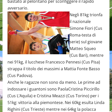
bastato al peloritano per sconfiggere il rapido
avversario.
Negli 81kg trionfa
il nazionale
Simone Fiori (Cus
Roma-testa di
serie) sul giovane
Matteo Squeo
(Cus Bari), mentre
nei 91kg, il lucchese Francesco Pennesi (Cus Pisa)
strappa il titolo dei massimi a Mattia Fonte Basso
(Cus Padova).
Anche le ragazze non sono da meno. Le prime ad
indossare i guantoni sono PaolaCristina Piccirillo
(Cus L’Aquila) e Cristina Meazzi (Cus Torino) per i
51kg: vittoria alla piemontese. Nei 60kg esulta Linda
Righini (Cus Trieste) mentre nei 64kg la polacca