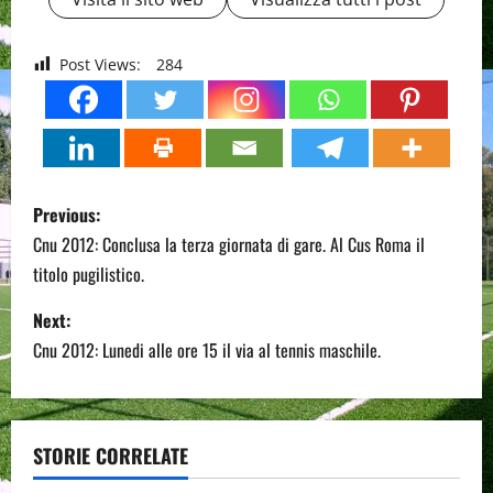
Post Views:
284
P
Previous:
o
Cnu 2012: Conclusa la terza giornata di gare. Al Cus Roma il
titolo pugilistico.
s
Next:
t
Cnu 2012: Lunedi alle ore 15 il via al tennis maschile.
n
a
STORIE CORRELATE
v