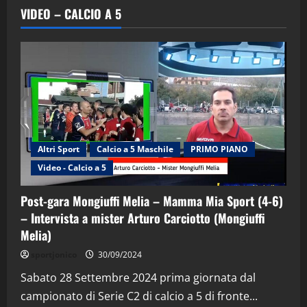
VIDEO – CALCIO A 5
Altri Sport
Calcio a 5 Maschile
PRIMO PIANO
"SportEmpire" in Podcast
Sport News
Video - Calcio a 5
“SportEmpire” in Podcast: 29^ Puntata
(Martedi 28 Aprile 2026)
Post-gara Mongiuffi Melia – Mamma Mia Sport (4-6)
28/04/2026
2
– Intervista a mister Arturo Carciotto (Mongiuffi
Melia)
"SportEmpire" in Podcast
sportjonico
30/09/2024
“SportEmpire” in Podcast: 28^ Puntata
(Martedi 21 Aprile 2026)
Sabato 28 Settembre 2024 prima giornata dal
campionato di Serie C2 di calcio a 5 di fronte...
21/04/2026
3