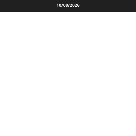
Salta
10/08/2026
al
contenuto