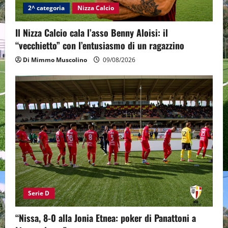
2^ categoria
Nizza Calcio
Il Nizza Calcio cala l’asso Benny Aloisi: il
“vecchietto” con l’entusiasmo di un ragazzino
Di Mimmo Muscolino
09/08/2026
Serie D
“Nissa, 8-0 alla Jonia Etnea: poker di Panattoni a