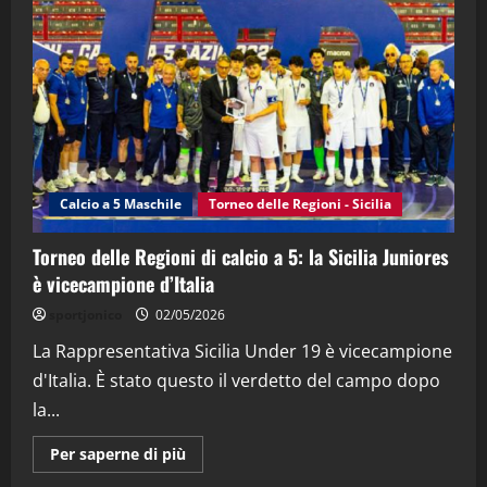
“SportEmpire” in Podcast: 27^ Puntata
(Martedi 14 Aprile 2026)
15/04/2026
4
"SportEmpire" in Podcast
“SportEmpire” in Podcast: 26^ Puntata
(Martedi 07 Aprile 2026)
Calcio a 5 Maschile
Torneo delle Regioni - Sicilia
08/04/2026
5
Torneo delle Regioni di calcio a 5: la Sicilia Juniores
è vicecampione d’Italia
sportjonico
02/05/2026
La Rappresentativa Sicilia Under 19 è vicecampione
d'Italia. È stato questo il verdetto del campo dopo
la...
Maggiori
Per saperne di più
informazioni
su