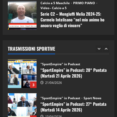
“SportEmpire” in Podcast: 29^ Puntata
Calcio a 5 Maschile
PRIMO PIANO
(Martedi 28 Aprile 2026)
Video - Calcio a 5
Serie C2 – Mongiuffi Melia 2024-25:
28/04/2026
2
Carmelo Intelisano “nel mio animo ho
ancora voglia di vincere”
"SportEmpire" in Podcast
05/09/2024
“SportEmpire” in Podcast: 28^ Puntata
(Martedi 21 Aprile 2026)
TRASMISSIONI SPORTIVE
21/04/2026
3
"SportEmpire" in Podcast
Sport News
“SportEmpire” in Podcast: 27^ Puntata
(Martedi 14 Aprile 2026)
15/04/2026
4
"SportEmpire" in Podcast
“SportEmpire” in Podcast: 26^ Puntata
(Martedi 07 Aprile 2026)
08/04/2026