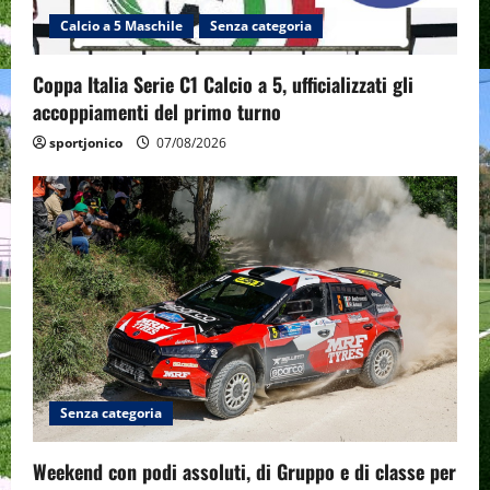
i
Calcio a 5 Maschile
Senza categoria
o
Coppa Italia Serie C1 Calcio a 5, ufficializzati gli
n
accoppiamenti del primo turno
sportjonico
07/08/2026
Senza categoria
Weekend con podi assoluti, di Gruppo e di classe per