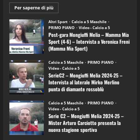
Maggiori
Per saperne di più
informazioni
"SportEmpire" in Podcast
Sport News
su
“SportEmpire” in Podcast: 27^ Puntata
Post-
Altri Sport
Calcio a 5 Maschile
gara
(Martedi 14 Aprile 2026)
PRIMO PIANO
Video - Calcio a 5
Mongiuffi
Melia
Post-gara Mongiuffi Melia – Mamma Mia
15/04/2026
–
4
Sport (4-6) – Intervista a Veronica Freni
Mamma
Mia
(Mamma Mia Sport)
Sport
"SportEmpire" in Podcast
(4-
30/09/2024
6)
“SportEmpire” in Podcast: 26^ Puntata
Calcio a 5 Maschile
PRIMO PIANO
–
(Martedi 07 Aprile 2026)
Video - Calcio a 5
Intervista
a
SerieC2 – Mongiuffi Melia 2024-25 –
08/04/2026
mister
5
Intervista al laterale Mirko Merlino
Arturo
Carciotto
punta di diamante rossoblù
(Mongiuffi
Melia)
"SportEmpire" in Podcast
26/09/2024
“SportEmpire” in Podcast: 30^ Puntata
Calcio a 5 Maschile
PRIMO PIANO
(Martedi 05 Maggio 2026)
Video - Calcio a 5
Serie C2 – Mongiuffi Melia 2024-25 –
08/05/2026
1
Mister Arturo Carciotto presenta la
nuova stagione sportiva
"SportEmpire" in Podcast
Sport News
11/09/2024