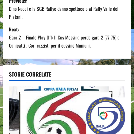
Previous:
o
Dino Nucci e la SGB Rallye danno spettacolo al Rally Valle del
Platani.
s
Next:
t
Gara 2 – Finale Play-Off: Il Cus Messina perde gara 2 (77-75) a
n
Canicattì . Cori razzisti per il cussino Mumuni.
a
v
STORIE CORRELATE
i
g
a
t