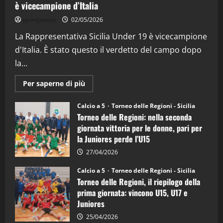
è vicecampione d’Italia
"SportEmpire" in Podcast
“SportEmpire” in Podcast: 26^ Puntata
sportjonico
02/05/2026
(Martedi 07 Aprile 2026)
La Rappresentativa Sicilia Under 19 è vicecampione
08/04/2026
5
d'Italia. È stato questo il verdetto del campo dopo
la...
Maggiori
Per saperne di più
informazioni
su
Torneo
Calcio a 5
Torneo delle Regioni - Sicilia
delle
Torneo delle Regioni: nella seconda
Regioni
di
giornata vittoria per le donne, pari per
calcio
la Juniores perde l’U15
a
5:
la
27/04/2026
Sicilia
Juniores
Calcio a 5
Torneo delle Regioni - Sicilia
è
Torneo delle Regioni, il riepilogo della
vicecampione
d’Italia
prima giornata: vincono U15, U17 e
Juniores
25/04/2026