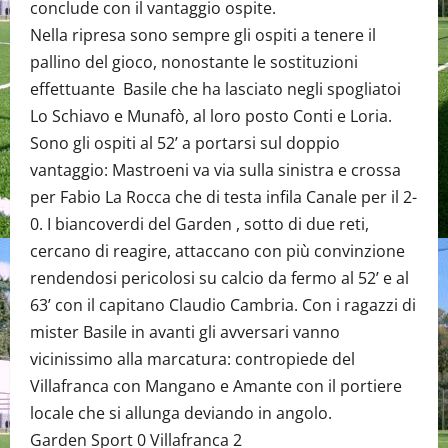
conclude con il vantaggio ospite.
Nella ripresa sono sempre gli ospiti a tenere il
pallino del gioco, nonostante le sostituzioni
effettuante Basile che ha lasciato negli spogliatoi
Lo Schiavo e Munafò, al loro posto Conti e Loria.
Sono gli ospiti al 52’ a portarsi sul doppio
vantaggio: Mastroeni va via sulla sinistra e crossa
per Fabio La Rocca che di testa infila Canale per il 2-
0. I biancoverdi del Garden , sotto di due reti,
cercano di reagire, attaccano con più convinzione
rendendosi pericolosi su calcio da fermo al 52’ e al
63’ con il capitano Claudio Cambria. Con i ragazzi di
mister Basile in avanti gli avversari vanno
vicinissimo alla marcatura: contropiede del
Villafranca con Mangano e Amante con il portiere
locale che si allunga deviando in angolo.
Garden Sport 0 Villafranca 2