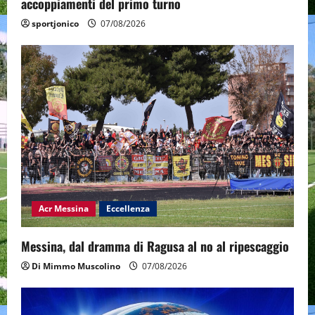
accoppiamenti del primo turno
sportjonico
07/08/2026
Acr Messina
Eccellenza
Messina, dal dramma di Ragusa al no al ripescaggio
Di Mimmo Muscolino
07/08/2026