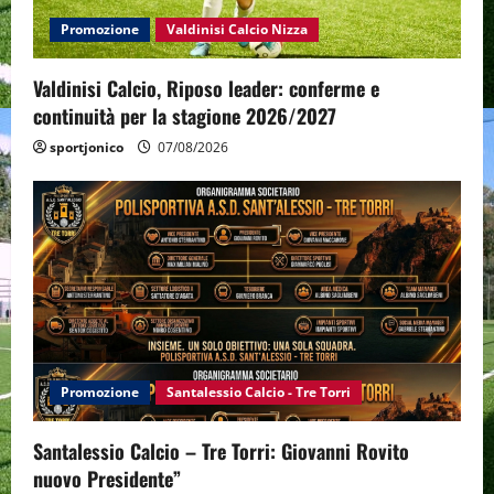
o
Promozione
Valdinisi Calcio Nizza
n
Valdinisi Calcio, Riposo leader: conferme e
continuità per la stagione 2026/2027
sportjonico
07/08/2026
Promozione
Santalessio Calcio - Tre Torri
Santalessio Calcio – Tre Torri: Giovanni Rovito
nuovo Presidente”