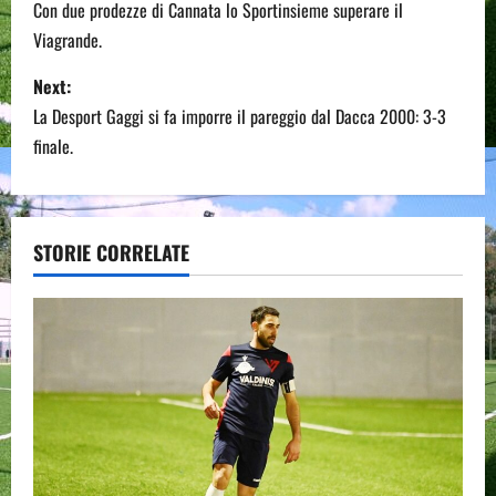
o
Con due prodezze di Cannata lo Sportinsieme superare il
Viagrande.
s
Next:
t
La Desport Gaggi si fa imporre il pareggio dal Dacca 2000: 3-3
n
finale.
a
v
STORIE CORRELATE
i
g
a
t
i