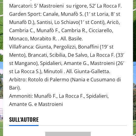
Marcatori: 5′ Mastroieni su rigore, 52’ La Rocca F.
Garden Sport: Canale, Munafò S. (1′ st Loria, 8′ st
Munafò D.), Santisi, Lo Schiavo(1′ st Conti), Aricò,
Cambria C., Munafò F., Cambria R., Cicciarello,
Monaco, Morabito R. . All. Basile.
Villafranca: Giunta, Pergolizzi, Bonaffini (19′ st
Mento), Brancati, Scibilia, De Salvo, La Rocca F. (33′
st Mangano), Spidalieri, Amante G., Mastroieni (26′
st La Rocca S.), Minutoli . All. Giunta-Galletta.
Arbitro: Rotolo di Palermo (Nania e Cusumano di
Bari).
Ammoniti: Munafò F., La Rocca F., Spidalieri,
Amante G. e Mastroieni
SULL'AUTORE