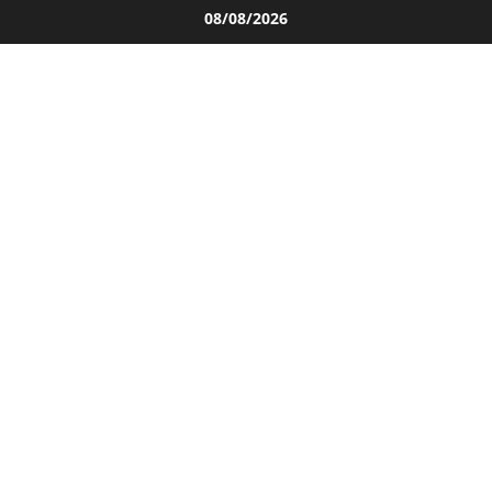
Salta
08/08/2026
al
contenuto