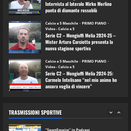
4
Intervista al laterale Mirko Merlino
Arturo
Carciotto
punta di diamante rossoblù
(Mongiuffi
Melia)
"SportEmpire" in Podcast
26/09/2024
“SportEmpire” in Podcast: 26^ Puntata
Calcio a 5 Maschile
PRIMO PIANO
(Martedi 07 Aprile 2026)
Video - Calcio a 5
Serie C2 – Mongiuffi Melia 2024-25 –
08/04/2026
5
Mister Arturo Carciotto presenta la
nuova stagione sportiva
"SportEmpire" in Podcast
11/09/2024
“SportEmpire” in Podcast: 30^ Puntata
Calcio a 5 Maschile
PRIMO PIANO
(Martedi 05 Maggio 2026)
Video - Calcio a 5
Serie C2 – Mongiuffi Melia 2024-25:
08/05/2026
1
Carmelo Intelisano “nel mio animo ho
ancora voglia di vincere”
"SportEmpire" in Podcast
Sport News
05/09/2024
“SportEmpire” in Podcast: 29^ Puntata
(Martedi 28 Aprile 2026)
TRASMISSIONI SPORTIVE
28/04/2026
2
"SportEmpire" in Podcast