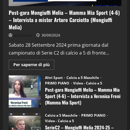
Post-gara Mongiuffi Melia – Mamma Mia Sport (4-6)
– Intervista a mister Arturo Carciotto (Mongiuffi
Melia)
"SportEmpire" in Podcast
Sport News
sportjonico
30/09/2024
“SportEmpire” in Podcast: 29^ Puntata
(Martedi 28 Aprile 2026)
Sabato 28 Settembre 2024 prima giornata dal
campionato di Serie C2 di calcio a 5 di fronte...
28/04/2026
2
Maggiori
Per saperne di più
informazioni
"SportEmpire" in Podcast
su
“SportEmpire” in Podcast: 28^ Puntata
Post-
Altri Sport
Calcio a 5 Maschile
gara
(Martedi 21 Aprile 2026)
PRIMO PIANO
Video - Calcio a 5
Mongiuffi
Melia
Post-gara Mongiuffi Melia – Mamma Mia
21/04/2026
–
3
Sport (4-6) – Intervista a Veronica Freni
Mamma
Mia
(Mamma Mia Sport)
Sport
"SportEmpire" in Podcast
Sport News
(4-
30/09/2024
6)
“SportEmpire” in Podcast: 27^ Puntata
Calcio a 5 Maschile
PRIMO PIANO
–
(Martedi 14 Aprile 2026)
Video - Calcio a 5
Intervista
a
SerieC2 – Mongiuffi Melia 2024-25 –
15/04/2026
mister