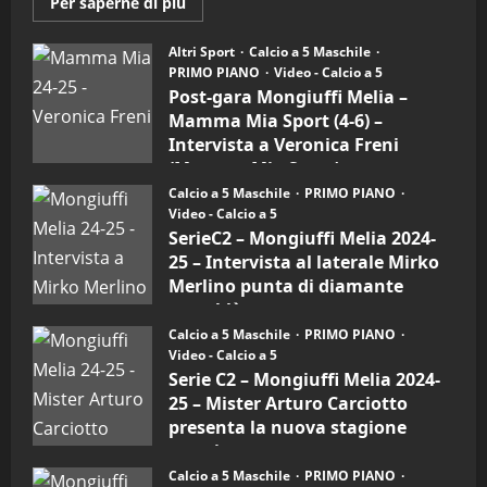
Maggiori
Per saperne di più
informazioni
su
Post-
Altri Sport
Calcio a 5 Maschile
gara
PRIMO PIANO
Video - Calcio a 5
Mongiuffi
Melia
Post-gara Mongiuffi Melia –
–
Mamma Mia Sport (4-6) –
Mamma
Mia
Intervista a Veronica Freni
Sport
(Mamma Mia Sport)
(4-
6)
Calcio a 5 Maschile
PRIMO PIANO
30/09/2024
–
Video - Calcio a 5
Intervista
a
SerieC2 – Mongiuffi Melia 2024-
mister
25 – Intervista al laterale Mirko
Arturo
Carciotto
Merlino punta di diamante
(Mongiuffi
Melia)
rossoblù
Calcio a 5 Maschile
PRIMO PIANO
26/09/2024
Video - Calcio a 5
Serie C2 – Mongiuffi Melia 2024-
25 – Mister Arturo Carciotto
presenta la nuova stagione
sportiva
Calcio a 5 Maschile
PRIMO PIANO
11/09/2024