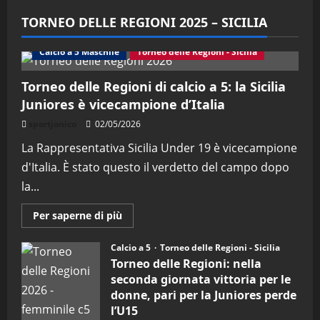
TORNEO DELLE REGIONI 2025 – SICILIA
Calcio a 5 Maschile
Torneo delle Regioni - Sicilia
Torneo delle Regioni di calcio a 5: la Sicilia
Juniores è vicecampione d’Italia
sportjonico
02/05/2026
La Rappresentativa Sicilia Under 19 è vicecampione
d'Italia. È stato questo il verdetto del campo dopo
la...
Maggiori
Per saperne di più
informazioni
su
Torneo
Calcio a 5
Torneo delle Regioni - Sicilia
delle
Torneo delle Regioni: nella
Regioni
di
seconda giornata vittoria per le
calcio
donne, pari per la Juniores perde
a
5:
l’U15
la