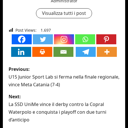
Administrator
Visualizza tutti i post
Post Views:
1.697
P
Previous:
o
U15 Junior Sport Lab si ferma nella finale regionale,
vince Meta Catania (7-4)
s
Next:
t
La SSD UniMe vince il derby contro la Copral
n
Waterpolo e conquista i playoff con due turni
d’anticipo
a