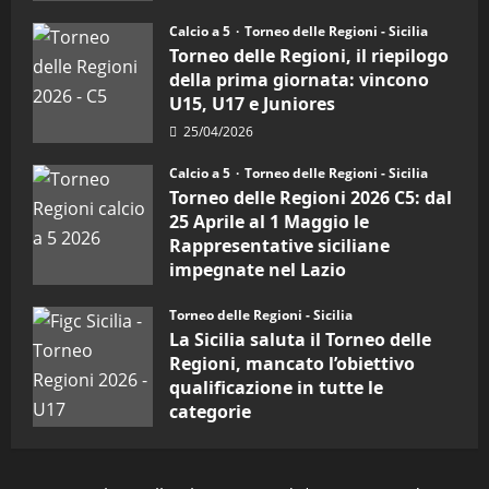
Sicilia
27/04/2026
Juniores
Calcio a 5
Torneo delle Regioni - Sicilia
è
vicecampione
Torneo delle Regioni, il riepilogo
d’Italia
della prima giornata: vincono
U15, U17 e Juniores
25/04/2026
Calcio a 5
Torneo delle Regioni - Sicilia
Torneo delle Regioni 2026 C5: dal
25 Aprile al 1 Maggio le
Rappresentative siciliane
impegnate nel Lazio
24/04/2026
Torneo delle Regioni - Sicilia
La Sicilia saluta il Torneo delle
Regioni, mancato l’obiettivo
qualificazione in tutte le
categorie
31/03/2026