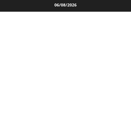
Salta
06/08/2026
al
contenuto