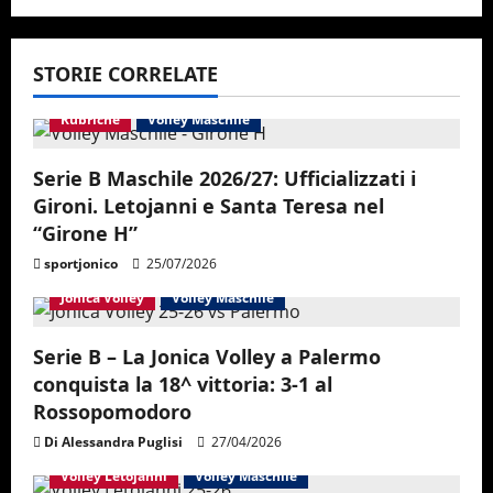
v
STORIE CORRELATE
i
Rubriche
Volley Maschile
g
a
Serie B Maschile 2026/27: Ufficializzati i
Gironi. Letojanni e Santa Teresa nel
t
“Girone H”
i
sportjonico
25/07/2026
Jonica Volley
Volley Maschile
o
n
Serie B – La Jonica Volley a Palermo
conquista la 18^ vittoria: 3-1 al
Rossopomodoro
Di Alessandra Puglisi
27/04/2026
Volley Letojanni
Volley Maschile