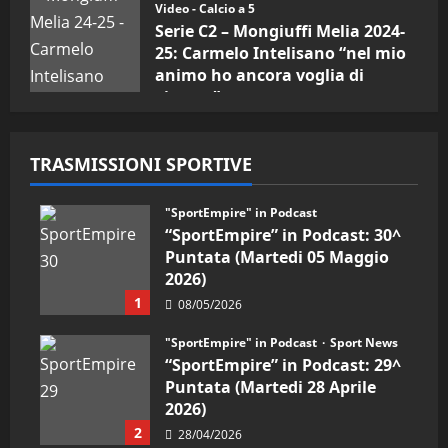
Video - Calcio a 5
Serie C2 – Mongiuffi Melia 2024-
25: Carmelo Intelisano “nel mio
animo ho ancora voglia di
vincere”
05/09/2024
TRASMISSIONI SPORTIVE
"SportEmpire" in Podcast
“SportEmpire” in Podcast: 30^
Puntata (Martedi 05 Maggio
2026)
1
08/05/2026
"SportEmpire" in Podcast
Sport News
“SportEmpire” in Podcast: 29^
Puntata (Martedi 28 Aprile
2026)
2
28/04/2026