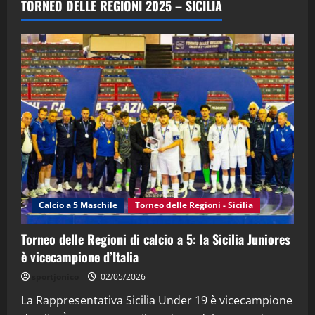
TORNEO DELLE REGIONI 2025 – SICILIA
(Martedi 21 Aprile 2026)
21/04/2026
3
"SportEmpire" in Podcast
Sport News
“SportEmpire” in Podcast: 27^ Puntata
(Martedi 14 Aprile 2026)
15/04/2026
4
"SportEmpire" in Podcast
“SportEmpire” in Podcast: 26^ Puntata
(Martedi 07 Aprile 2026)
Calcio a 5 Maschile
Torneo delle Regioni - Sicilia
08/04/2026
5
Torneo delle Regioni di calcio a 5: la Sicilia Juniores
è vicecampione d’Italia
sportjonico
02/05/2026
La Rappresentativa Sicilia Under 19 è vicecampione