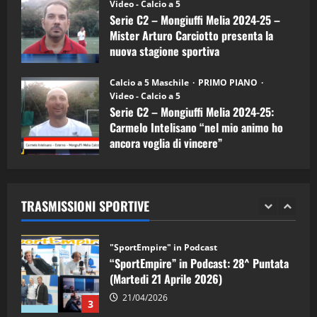
(Martedi 05 Maggio 2026)
Video - Calcio a 5
Serie C2 – Mongiuffi Melia 2024-25 –
08/05/2026
1
Mister Arturo Carciotto presenta la
nuova stagione sportiva
"SportEmpire" in Podcast
Sport News
11/09/2024
“SportEmpire” in Podcast: 29^ Puntata
Calcio a 5 Maschile
PRIMO PIANO
(Martedi 28 Aprile 2026)
Video - Calcio a 5
Serie C2 – Mongiuffi Melia 2024-25:
28/04/2026
2
Carmelo Intelisano “nel mio animo ho
ancora voglia di vincere”
"SportEmpire" in Podcast
05/09/2024
“SportEmpire” in Podcast: 28^ Puntata
(Martedi 21 Aprile 2026)
TRASMISSIONI SPORTIVE
21/04/2026
3
"SportEmpire" in Podcast
Sport News
“SportEmpire” in Podcast: 27^ Puntata
(Martedi 14 Aprile 2026)
15/04/2026
4