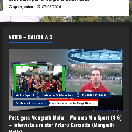
sportjonico
07/08/2026
VIDEO – CALCIO A 5
Altri Sport
Calcio a 5 Maschile
PRIMO PIANO
"SportEmpire" in Podcast
Sport News
Video - Calcio a 5
“SportEmpire” in Podcast: 29^ Puntata
(Martedi 28 Aprile 2026)
Post-gara Mongiuffi Melia – Mamma Mia Sport (4-6)
28/04/2026
2
– Intervista a mister Arturo Carciotto (Mongiuffi
Melia)