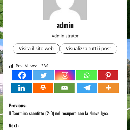
admin
Administrator
Visita il sito web
Visualizza tutti i post
Post Views:
336
P
Previous:
o
Il Taormina sconfitto (2-0) nel recupero con la Nuova Igea.
s
Next: