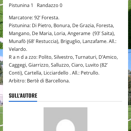
Pistunina 1 Randazzo 0
Marcatore: 92’ Foresta.
Pistunina: Di Pietro, Bonura, De Grazia, Foresta,
Mangano, De Maria, Loria, Angerame (93’ Saita),
Munafò (68’ Restuccia), Briguglio, Lanzafame. All.:
Velardo.
R a n d a zzo: Polito, Silvestro, Turnaturi, D’Amico,
Caggegi, Giarrizzo, Salluzzo, Ciaro, Luvito (82’
Conti), Cartella, Licciardello . All.: Petrullo.
Arbitro: Bertè di Barcellona.
SULL'AUTORE