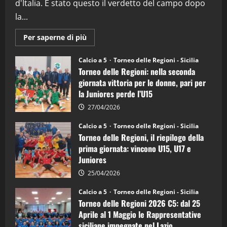
d'Italia. È stato questo il verdetto del campo dopo
la...
Maggiori
Per saperne di più
informazioni
su
Torneo
Calcio a 5
Torneo delle Regioni - Sicilia
delle
Torneo delle Regioni: nella seconda
Regioni
di
giornata vittoria per le donne, pari per
calcio
la Juniores perde l’U15
a
5:
la
27/04/2026
Sicilia
Juniores
Calcio a 5
Torneo delle Regioni - Sicilia
è
Torneo delle Regioni, il riepilogo della
vicecampione
d’Italia
prima giornata: vincono U15, U17 e
Juniores
25/04/2026
Calcio a 5
Torneo delle Regioni - Sicilia
Torneo delle Regioni 2026 C5: dal 25
Aprile al 1 Maggio le Rappresentative
siciliane impegnate nel Lazio