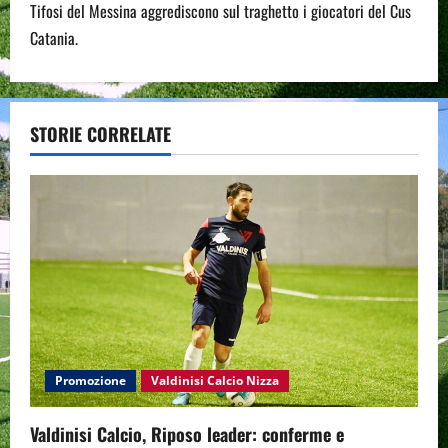
Tifosi del Messina aggrediscono sul traghetto i giocatori del Cus
t
Catania.
n
a
STORIE CORRELATE
v
i
g
a
t
i
Promozione
Valdinisi Calcio Nizza
o
Valdinisi Calcio, Riposo leader: conferme e