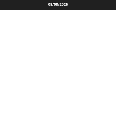
Salta
08/08/2026
al
contenuto