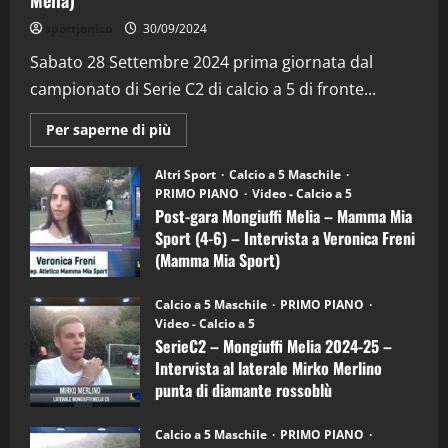
"SportEmpire" in Podcast
sportjonico
30/09/2024
“SportEmpire” in Podcast: 28^ Puntata
(Martedi 21 Aprile 2026)
Sabato 28 Settembre 2024 prima giornata dal
campionato di Serie C2 di calcio a 5 di fronte...
21/04/2026
3
Maggiori
Per saperne di più
informazioni
"SportEmpire" in Podcast
Sport News
su
“SportEmpire” in Podcast: 27^ Puntata
Post-
Altri Sport
Calcio a 5 Maschile
gara
(Martedi 14 Aprile 2026)
PRIMO PIANO
Video - Calcio a 5
Mongiuffi
Melia
Post-gara Mongiuffi Melia – Mamma Mia
15/04/2026
–
4
Sport (4-6) – Intervista a Veronica Freni
Mamma
Mia
(Mamma Mia Sport)
Sport
"SportEmpire" in Podcast
(4-
30/09/2024
6)
“SportEmpire” in Podcast: 26^ Puntata
Calcio a 5 Maschile
PRIMO PIANO
–
(Martedi 07 Aprile 2026)
Video - Calcio a 5
Intervista
a
SerieC2 – Mongiuffi Melia 2024-25 –
08/04/2026
mister
5
Intervista al laterale Mirko Merlino
Arturo
Carciotto
punta di diamante rossoblù
(Mongiuffi
Melia)
"SportEmpire" in Podcast
26/09/2024
“SportEmpire” in Podcast: 30^ Puntata
Calcio a 5 Maschile
PRIMO PIANO