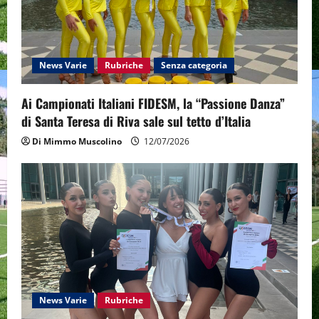
News Varie
Rubriche
Senza categoria
Ai Campionati Italiani FIDESM, la “Passione Danza”
di Santa Teresa di Riva sale sul tetto d’Italia
Di Mimmo Muscolino
12/07/2026
News Varie
Rubriche