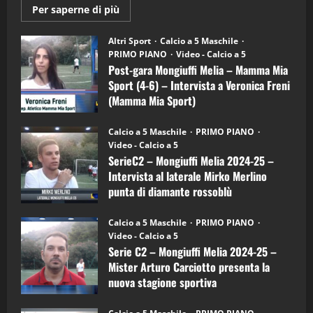
21/04/2026
3
Maggiori
Per saperne di più
informazioni
su
Post-
Altri Sport
Calcio a 5 Maschile
"SportEmpire" in Podcast
Sport News
gara
PRIMO PIANO
Video - Calcio a 5
“SportEmpire” in Podcast: 27^ Puntata
Mongiuffi
Melia
Post-gara Mongiuffi Melia – Mamma Mia
(Martedi 14 Aprile 2026)
–
Sport (4-6) – Intervista a Veronica Freni
Mamma
15/04/2026
Mia
(Mamma Mia Sport)
4
Sport
(4-
30/09/2024
6)
Calcio a 5 Maschile
PRIMO PIANO
"SportEmpire" in Podcast
–
Video - Calcio a 5
Intervista
“SportEmpire” in Podcast: 26^ Puntata
a
SerieC2 – Mongiuffi Melia 2024-25 –
(Martedi 07 Aprile 2026)
mister
Intervista al laterale Mirko Merlino
Arturo
08/04/2026
Carciotto
punta di diamante rossoblù
5
(Mongiuffi
Melia)
26/09/2024
Calcio a 5 Maschile
PRIMO PIANO
"SportEmpire" in Podcast
Video - Calcio a 5
“SportEmpire” in Podcast: 30^ Puntata
Serie C2 – Mongiuffi Melia 2024-25 –
(Martedi 05 Maggio 2026)
Mister Arturo Carciotto presenta la
08/05/2026
nuova stagione sportiva
1
11/09/2024