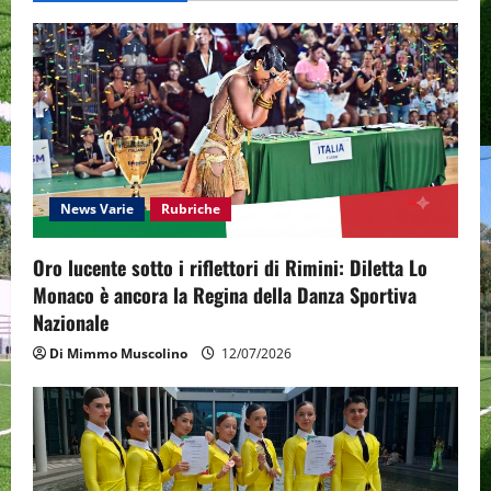
v
i
g
a
t
News Varie
Rubriche
i
Oro lucente sotto i riflettori di Rimini: Diletta Lo
o
Monaco è ancora la Regina della Danza Sportiva
n
Nazionale
Di Mimmo Muscolino
12/07/2026