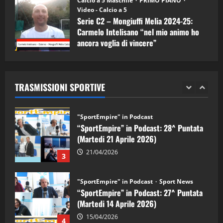
Calcio a 5 Maschile
PRIMO PIANO
"SportEmpire" in Podcast
Sport News
Video - Calcio a 5
“SportEmpire” in Podcast: 29^ Puntata
Serie C2 – Mongiuffi Melia 2024-25:
(Martedi 28 Aprile 2026)
Carmelo Intelisano “nel mio animo ho
28/04/2026
ancora voglia di vincere”
2
05/09/2024
"SportEmpire" in Podcast
“SportEmpire” in Podcast: 28^ Puntata
TRASMISSIONI SPORTIVE
(Martedi 21 Aprile 2026)
21/04/2026
3
"SportEmpire" in Podcast
Sport News
“SportEmpire” in Podcast: 27^ Puntata
(Martedi 14 Aprile 2026)
15/04/2026
4
"SportEmpire" in Podcast
“SportEmpire” in Podcast: 26^ Puntata
(Martedi 07 Aprile 2026)