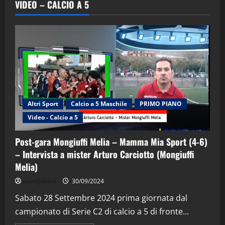
VIDEO – CALCIO A 5
Altri Sport
Calcio a 5 Maschile
PRIMO PIANO
Video - Calcio a 5
"SportEmpire" in Podcast
Sport News
“SportEmpire” in Podcast: 29^ Puntata
Post-gara Mongiuffi Melia – Mamma Mia Sport (4-6)
(Martedi 28 Aprile 2026)
– Intervista a mister Arturo Carciotto (Mongiuffi
28/04/2026
Melia)
2
sportjonico
30/09/2024
"SportEmpire" in Podcast
Sabato 28 Settembre 2024 prima giornata dal
“SportEmpire” in Podcast: 28^ Puntata
campionato di Serie C2 di calcio a 5 di fronte...
(Martedi 21 Aprile 2026)