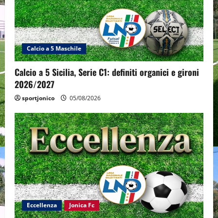
Calcio a 5 Maschile
Calcio a 5 Sicilia, Serie C1: definiti organici e gironi
2026/2027
sportjonico
05/08/2026
Eccellenza
Jonica Fc