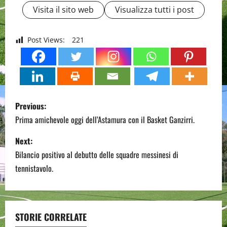
Visita il sito web
Visualizza tutti i post
Post Views:
221
P
Previous:
o
Prima amichevole oggi dell’Astamura con il Basket Ganzirri.
s
Next:
Bilancio positivo al debutto delle squadre messinesi di
t
tennistavolo.
n
a
STORIE CORRELATE