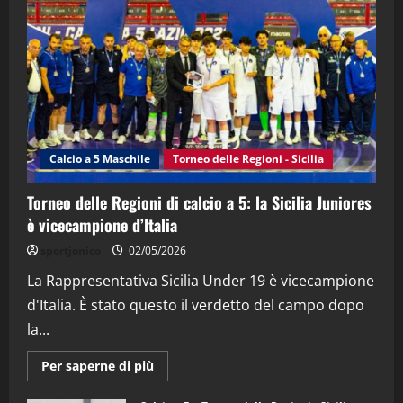
"SportEmpire" in Podcast
Sport News
“SportEmpire” in Podcast: 27^ Puntata
(Martedi 14 Aprile 2026)
15/04/2026
4
"SportEmpire" in Podcast
“SportEmpire” in Podcast: 26^ Puntata
Calcio a 5 Maschile
Torneo delle Regioni - Sicilia
(Martedi 07 Aprile 2026)
08/04/2026
Torneo delle Regioni di calcio a 5: la Sicilia Juniores
5
è vicecampione d’Italia
sportjonico
02/05/2026
La Rappresentativa Sicilia Under 19 è vicecampione
d'Italia. È stato questo il verdetto del campo dopo
la...
Maggiori
Per saperne di più
informazioni
su
Torneo