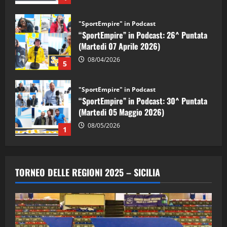
08/04/2026
5
"SportEmpire" in Podcast
“SportEmpire” in Podcast: 30^ Puntata
(Martedi 05 Maggio 2026)
08/05/2026
1
"SportEmpire" in Podcast
Sport News
“SportEmpire” in Podcast: 29^ Puntata
(Martedi 28 Aprile 2026)
28/04/2026
2
TORNEO DELLE REGIONI 2025 – SICILIA
"SportEmpire" in Podcast
“SportEmpire” in Podcast: 28^ Puntata
(Martedi 21 Aprile 2026)
21/04/2026
3