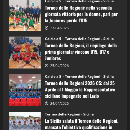
Calcio a 5
Torneo delle Regioni - Sicilia
delle
Torneo delle Regioni: nella seconda
Regioni
di
giornata vittoria per le donne, pari per
calcio
la Juniores perde l’U15
a
5:
la
27/04/2026
Sicilia
Juniores
Calcio a 5
Torneo delle Regioni - Sicilia
è
Torneo delle Regioni, il riepilogo della
vicecampione
d’Italia
prima giornata: vincono U15, U17 e
Juniores
25/04/2026
Calcio a 5
Torneo delle Regioni - Sicilia
Torneo delle Regioni 2026 C5: dal 25
Aprile al 1 Maggio le Rappresentative
siciliane impegnate nel Lazio
24/04/2026
Torneo delle Regioni - Sicilia
La Sicilia saluta il Torneo delle Regioni,
mancato l’obiettivo qualificazione in