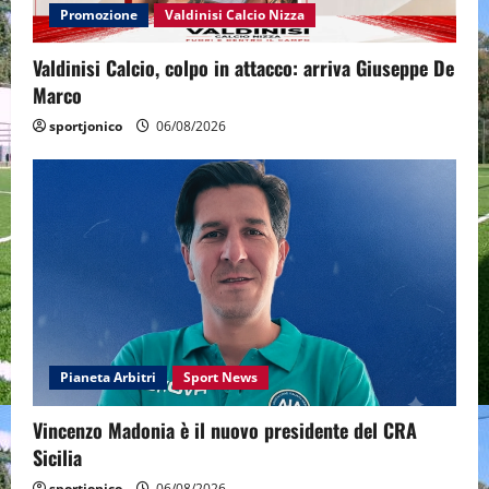
Promozione
Valdinisi Calcio Nizza
Valdinisi Calcio, colpo in attacco: arriva Giuseppe De
Marco
sportjonico
06/08/2026
Pianeta Arbitri
Sport News
Vincenzo Madonia è il nuovo presidente del CRA
Sicilia
sportjonico
06/08/2026