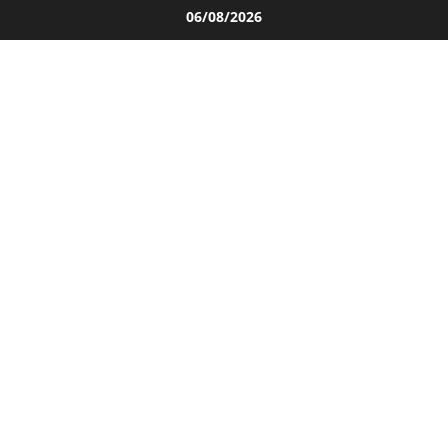
Salta
06/08/2026
al
contenuto