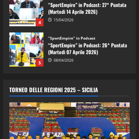
“SportEmpire” in Podcast: 26^ Puntata
(Martedi 07 Aprile 2026)
08/04/2026
5
"SportEmpire" in Podcast
“SportEmpire” in Podcast: 30^ Puntata
(Martedi 05 Maggio 2026)
08/05/2026
1
"SportEmpire" in Podcast
Sport News
“SportEmpire” in Podcast: 29^ Puntata
TORNEO DELLE REGIONI 2025 – SICILIA
(Martedi 28 Aprile 2026)
28/04/2026
2
"SportEmpire" in Podcast
“SportEmpire” in Podcast: 28^ Puntata
(Martedi 21 Aprile 2026)