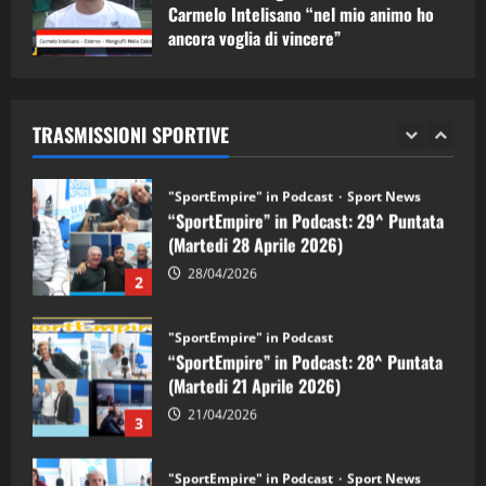
1
Carmelo Intelisano “nel mio animo ho
ancora voglia di vincere”
"SportEmpire" in Podcast
Sport News
05/09/2024
“SportEmpire” in Podcast: 29^ Puntata
(Martedi 28 Aprile 2026)
TRASMISSIONI SPORTIVE
28/04/2026
2
"SportEmpire" in Podcast
“SportEmpire” in Podcast: 28^ Puntata
(Martedi 21 Aprile 2026)
21/04/2026
3
"SportEmpire" in Podcast
Sport News
“SportEmpire” in Podcast: 27^ Puntata
(Martedi 14 Aprile 2026)
15/04/2026
4
"SportEmpire" in Podcast