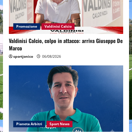
Promozione
Valdinisi Calcio
Valdinisi Calcio, colpo in attacco: arriva Giuseppe De
Marco
sportjonico
06/08/2026
Pianeta Arbitri
Sport News