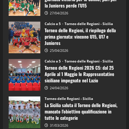
calcio
la Juniores perde l’U15
a
5:
la
27/04/2026
Sicilia
Juniores
Calcio a 5
Torneo delle Regioni - Sicilia
è
Torneo delle Regioni, il riepilogo della
vicecampione
d’Italia
prima giornata: vincono U15, U17 e
Juniores
25/04/2026
Calcio a 5
Torneo delle Regioni - Sicilia
Torneo delle Regioni 2026 C5: dal 25
Aprile al 1 Maggio le Rappresentative
siciliane impegnate nel Lazio
24/04/2026
Torneo delle Regioni - Sicilia
La Sicilia saluta il Torneo delle Regioni,
mancato l’obiettivo qualificazione in
tutte le categorie
31/03/2026