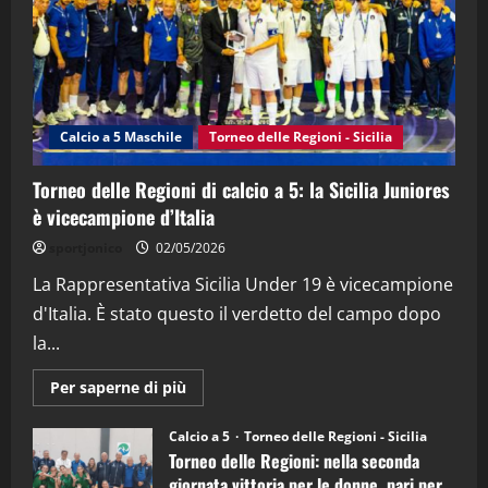
21/04/2026
3
"SportEmpire" in Podcast
Sport News
“SportEmpire” in Podcast: 27^ Puntata
(Martedi 14 Aprile 2026)
Calcio a 5 Maschile
Torneo delle Regioni - Sicilia
15/04/2026
4
Torneo delle Regioni di calcio a 5: la Sicilia Juniores
è vicecampione d’Italia
"SportEmpire" in Podcast
“SportEmpire” in Podcast: 26^ Puntata
sportjonico
02/05/2026
(Martedi 07 Aprile 2026)
La Rappresentativa Sicilia Under 19 è vicecampione
08/04/2026
5
d'Italia. È stato questo il verdetto del campo dopo
la...
Maggiori
Per saperne di più
informazioni
su
Torneo
Calcio a 5
Torneo delle Regioni - Sicilia
delle
Torneo delle Regioni: nella seconda
Regioni
di
giornata vittoria per le donne, pari per