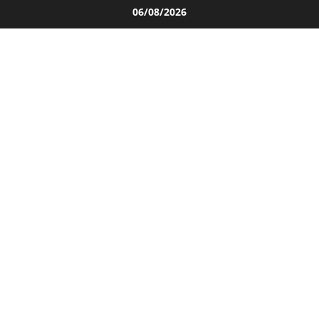
Salta
06/08/2026
al
contenuto