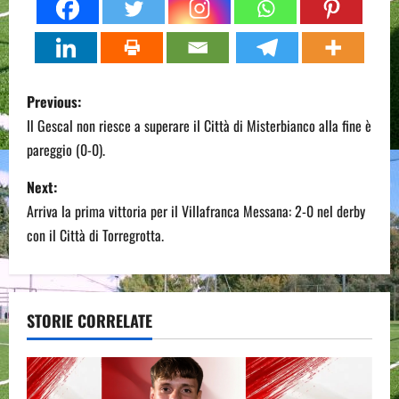
P
Previous:
o
Il Gescal non riesce a superare il Città di Misterbianco alla fine è
pareggio (0-0).
s
Next:
t
Arriva la prima vittoria per il Villafranca Messana: 2-0 nel derby
n
con il Città di Torregrotta.
a
v
STORIE CORRELATE
i
g