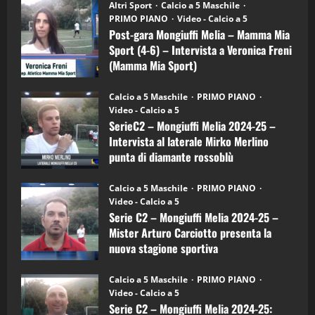
“SportEmpire” in Podcast: 28^ Puntata
Post-
Altri Sport
Calcio a 5 Maschile
gara
(Martedi 21 Aprile 2026)
PRIMO PIANO
Video - Calcio a 5
Mongiuffi
Melia
Post-gara Mongiuffi Melia – Mamma Mia
21/04/2026
–
3
Sport (4-6) – Intervista a Veronica Freni
Mamma
Mia
(Mamma Mia Sport)
Sport
"SportEmpire" in Podcast
Sport News
(4-
30/09/2024
6)
“SportEmpire” in Podcast: 27^ Puntata
Calcio a 5 Maschile
PRIMO PIANO
–
(Martedi 14 Aprile 2026)
Video - Calcio a 5
Intervista
a
SerieC2 – Mongiuffi Melia 2024-25 –
15/04/2026
mister
4
Intervista al laterale Mirko Merlino
Arturo
Carciotto
punta di diamante rossoblù
(Mongiuffi
Melia)
"SportEmpire" in Podcast
26/09/2024
“SportEmpire” in Podcast: 26^ Puntata
Calcio a 5 Maschile
PRIMO PIANO
(Martedi 07 Aprile 2026)
Video - Calcio a 5
Serie C2 – Mongiuffi Melia 2024-25 –
08/04/2026
5
Mister Arturo Carciotto presenta la
nuova stagione sportiva
"SportEmpire" in Podcast
11/09/2024
“SportEmpire” in Podcast: 30^ Puntata
Calcio a 5 Maschile
PRIMO PIANO
(Martedi 05 Maggio 2026)
Video - Calcio a 5
Serie C2 – Mongiuffi Melia 2024-25:
08/05/2026