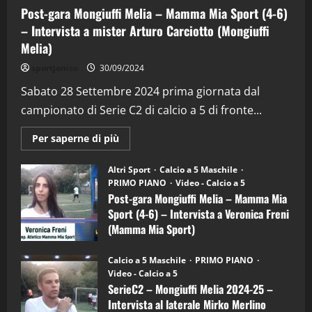
Post-gara Mongiuffi Melia – Mamma Mia Sport (4-6)
– Intervista a mister Arturo Carciotto (Mongiuffi
Melia)
"SportEmpire" in Podcast
Sport News
sportjonico
30/09/2024
“SportEmpire” in Podcast: 29^ Puntata
(Martedi 28 Aprile 2026)
Sabato 28 Settembre 2024 prima giornata dal
campionato di Serie C2 di calcio a 5 di fronte...
28/04/2026
2
Maggiori
Per saperne di più
informazioni
"SportEmpire" in Podcast
su
“SportEmpire” in Podcast: 28^ Puntata
Post-
Altri Sport
Calcio a 5 Maschile
gara
(Martedi 21 Aprile 2026)
PRIMO PIANO
Video - Calcio a 5
Mongiuffi
Melia
Post-gara Mongiuffi Melia – Mamma Mia
21/04/2026
–
3
Sport (4-6) – Intervista a Veronica Freni
Mamma
Mia
(Mamma Mia Sport)
Sport
"SportEmpire" in Podcast
Sport News
(4-
30/09/2024
6)
“SportEmpire” in Podcast: 27^ Puntata
Calcio a 5 Maschile
PRIMO PIANO
–
(Martedi 14 Aprile 2026)
Video - Calcio a 5
Intervista
a
SerieC2 – Mongiuffi Melia 2024-25 –
15/04/2026
mister
4
Intervista al laterale Mirko Merlino
Arturo