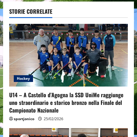
a
STORIE CORRELATE
v
i
g
a
t
Hockey
i
o
U14 – A Castello d’Agogna la SSD UniMe raggiunge
uno straordinario e storico bronzo nella Finale del
n
Campionato Nazionale
sportjonico
25/02/2026