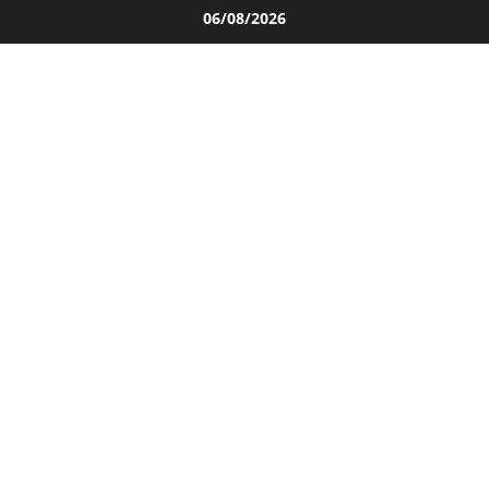
Salta
06/08/2026
al
contenuto