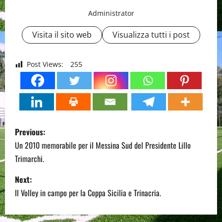
Administrator
Visita il sito web
Visualizza tutti i post
Post Views:
255
P
Previous:
o
Un 2010 memorabile per il Messina Sud del Presidente Lillo
Trimarchi.
s
Next:
t
Il Volley in campo per la Coppa Sicilia e Trinacria.
n