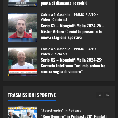
Carciotto
punta di diamante rossoblù
(Mongiuffi
Melia)
"SportEmpire" in Podcast
26/09/2024
“SportEmpire” in Podcast: 26^ Puntata
Calcio a 5 Maschile
PRIMO PIANO
(Martedi 07 Aprile 2026)
Video - Calcio a 5
Serie C2 – Mongiuffi Melia 2024-25 –
08/04/2026
5
Mister Arturo Carciotto presenta la
nuova stagione sportiva
"SportEmpire" in Podcast
11/09/2024
“SportEmpire” in Podcast: 30^ Puntata
Calcio a 5 Maschile
PRIMO PIANO
(Martedi 05 Maggio 2026)
Video - Calcio a 5
Serie C2 – Mongiuffi Melia 2024-25:
08/05/2026
1
Carmelo Intelisano “nel mio animo ho
ancora voglia di vincere”
"SportEmpire" in Podcast
Sport News
05/09/2024
“SportEmpire” in Podcast: 29^ Puntata
(Martedi 28 Aprile 2026)
TRASMISSIONI SPORTIVE
28/04/2026
2
"SportEmpire" in Podcast
“SportEmpire” in Podcast: 28^ Puntata