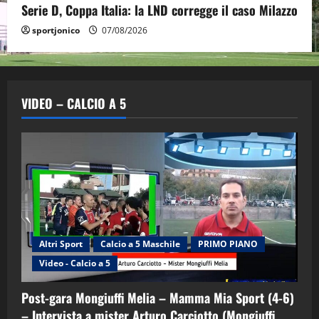
Serie D, Coppa Italia: la LND corregge il caso Milazzo
sportjonico
07/08/2026
VIDEO – CALCIO A 5
Altri Sport
Calcio a 5 Maschile
PRIMO PIANO
Video - Calcio a 5
Post-gara Mongiuffi Melia – Mamma Mia Sport (4-6)
– Intervista a mister Arturo Carciotto (Mongiuffi