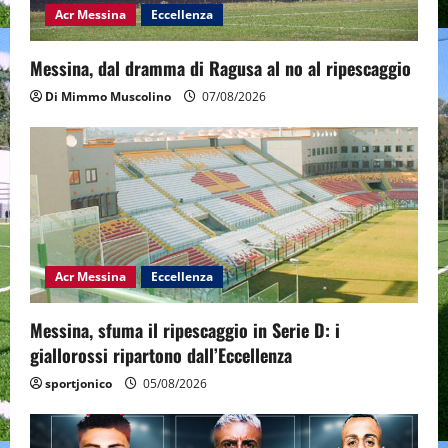
Acr Messina
Eccellenza
n
Messina, dal dramma di Ragusa al no al ripescaggio
Di Mimmo Muscolino
07/08/2026
Acr Messina
Eccellenza
Messina, sfuma il ripescaggio in Serie D: i
giallorossi ripartono dall’Eccellenza
sportjonico
05/08/2026