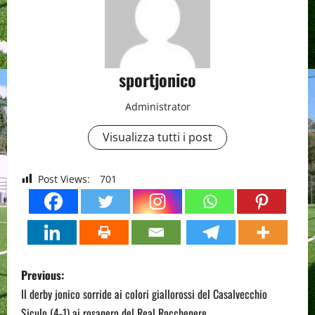
sportjonico
Administrator
Visualizza tutti i post
Post Views:
701
P
Previous:
o
Il derby jonico sorride ai colori giallorossi del Casalvecchio
Siculo (4-1) ai rosanero del Real Rocchenere