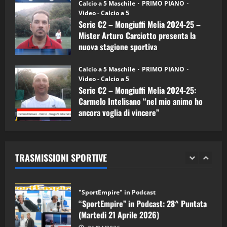
“SportEmpire” in Podcast: 26^ Puntata
Calcio a 5 Maschile
PRIMO PIANO
(Martedi 07 Aprile 2026)
Video - Calcio a 5
Serie C2 – Mongiuffi Melia 2024-25 –
08/04/2026
5
Mister Arturo Carciotto presenta la
nuova stagione sportiva
"SportEmpire" in Podcast
11/09/2024
“SportEmpire” in Podcast: 30^ Puntata
Calcio a 5 Maschile
PRIMO PIANO
(Martedi 05 Maggio 2026)
Video - Calcio a 5
Serie C2 – Mongiuffi Melia 2024-25:
08/05/2026
1
Carmelo Intelisano “nel mio animo ho
ancora voglia di vincere”
"SportEmpire" in Podcast
Sport News
05/09/2024
“SportEmpire” in Podcast: 29^ Puntata
(Martedi 28 Aprile 2026)
TRASMISSIONI SPORTIVE
28/04/2026
2
"SportEmpire" in Podcast
“SportEmpire” in Podcast: 28^ Puntata
(Martedi 21 Aprile 2026)
21/04/2026