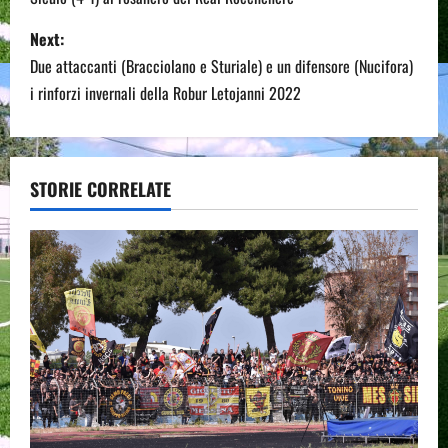
s
Next:
t
Due attaccanti (Bracciolano e Sturiale) e un difensore (Nucifora)
n
i rinforzi invernali della Robur Letojanni 2022
a
v
STORIE CORRELATE
i
g
a
t
i
o