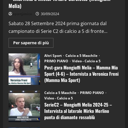
Melia)
"SportEmpire" in Podcast
Sport News
sportjonico
30/09/2024
“SportEmpire” in Podcast: 29^ Puntata
(Martedi 28 Aprile 2026)
Sabato 28 Settembre 2024 prima giornata dal
campionato di Serie C2 di calcio a 5 di fronte...
28/04/2026
2
Maggiori
Per saperne di più
informazioni
"SportEmpire" in Podcast
su
“SportEmpire” in Podcast: 28^ Puntata
Post-
Altri Sport
Calcio a 5 Maschile
gara
(Martedi 21 Aprile 2026)
PRIMO PIANO
Video - Calcio a 5
Mongiuffi
Melia
Post-gara Mongiuffi Melia – Mamma Mia
21/04/2026
–
3
Sport (4-6) – Intervista a Veronica Freni
Mamma
Mia
(Mamma Mia Sport)
Sport
"SportEmpire" in Podcast
Sport News
(4-
30/09/2024
6)
“SportEmpire” in Podcast: 27^ Puntata
Calcio a 5 Maschile
PRIMO PIANO
–
(Martedi 14 Aprile 2026)
Video - Calcio a 5
Intervista
a
SerieC2 – Mongiuffi Melia 2024-25 –
15/04/2026
mister
4
Intervista al laterale Mirko Merlino
Arturo
Carciotto
punta di diamante rossoblù
(Mongiuffi
Melia)
"SportEmpire" in Podcast
26/09/2024