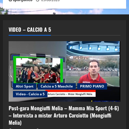
VIDEO – CALCIO A 5
Altri Sport
Calcio a 5 Maschile
PRIMO PIANO
Video - Calcio a 5
Post-gara Mongiuffi Melia – Mamma Mia Sport (4-6)
– Intervista a mister Arturo Carciotto (Mongiuffi
Melia)
"SportEmpire" in Podcast
Sport News