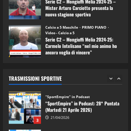
Serie C2 – Mongiuffi Melia 2024-25 –
08/04/2026
5
Mister Arturo Carciotto presenta la
nuova stagione sportiva
"SportEmpire" in Podcast
11/09/2024
“SportEmpire” in Podcast: 30^ Puntata
Calcio a 5 Maschile
PRIMO PIANO
(Martedi 05 Maggio 2026)
Video - Calcio a 5
Serie C2 – Mongiuffi Melia 2024-25:
08/05/2026
1
Carmelo Intelisano “nel mio animo ho
ancora voglia di vincere”
"SportEmpire" in Podcast
Sport News
05/09/2024
“SportEmpire” in Podcast: 29^ Puntata
(Martedi 28 Aprile 2026)
TRASMISSIONI SPORTIVE
28/04/2026
2
"SportEmpire" in Podcast
“SportEmpire” in Podcast: 28^ Puntata
(Martedi 21 Aprile 2026)
21/04/2026
3