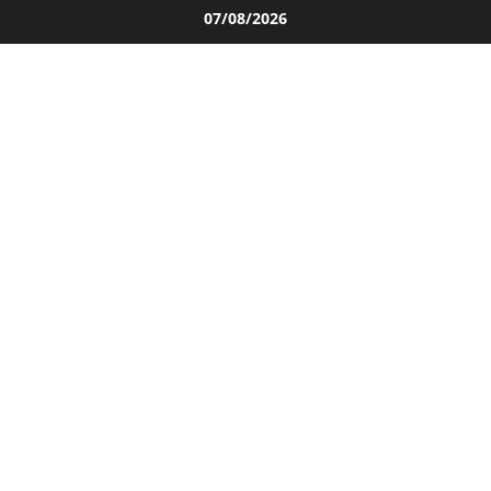
Salta
07/08/2026
al
contenuto