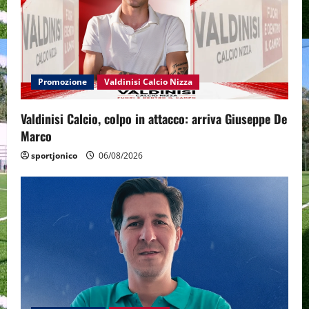
Promozione
Valdinisi Calcio Nizza
Valdinisi Calcio, colpo in attacco: arriva Giuseppe De
Marco
sportjonico
06/08/2026