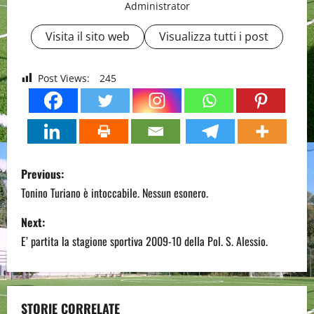
Administrator
Visita il sito web
Visualizza tutti i post
Post Views:
245
P
Previous:
o
Tonino Turiano è intoccabile. Nessun esonero.
s
Next:
E’ partita la stagione sportiva 2009-10 della Pol. S. Alessio.
t
n
STORIE CORRELATE