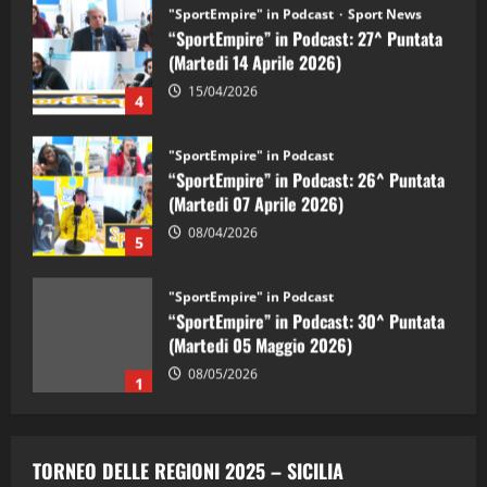
"SportEmpire" in Podcast
Sport News
“SportEmpire” in Podcast: 27^ Puntata
(Martedi 14 Aprile 2026)
15/04/2026
4
"SportEmpire" in Podcast
“SportEmpire” in Podcast: 26^ Puntata
(Martedi 07 Aprile 2026)
08/04/2026
5
"SportEmpire" in Podcast
“SportEmpire” in Podcast: 30^ Puntata
(Martedi 05 Maggio 2026)
08/05/2026
1
"SportEmpire" in Podcast
Sport News
“SportEmpire” in Podcast: 29^ Puntata
TORNEO DELLE REGIONI 2025 – SICILIA
(Martedi 28 Aprile 2026)