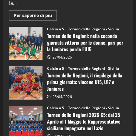
la...
Maggiori
Per saperne di più
informazioni
su
Torneo
Calcio a 5
Torneo delle Regioni - Sicilia
delle
Torneo delle Regioni: nella seconda
Regioni
di
giornata vittoria per le donne, pari per
calcio
la Juniores perde l’U15
a
5:
la
27/04/2026
Sicilia
Juniores
Calcio a 5
Torneo delle Regioni - Sicilia
è
Torneo delle Regioni, il riepilogo della
vicecampione
d’Italia
prima giornata: vincono U15, U17 e
Juniores
25/04/2026
Calcio a 5
Torneo delle Regioni - Sicilia
Torneo delle Regioni 2026 C5: dal 25
Aprile al 1 Maggio le Rappresentative
siciliane impegnate nel Lazio