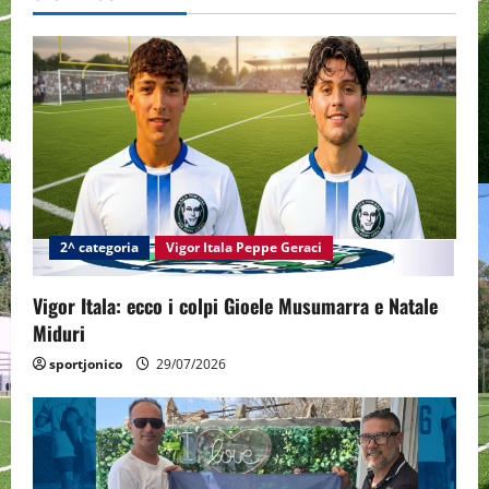
a
v
i
g
a
t
2^ categoria
Vigor Itala Peppe Geraci
i
Vigor Itala: ecco i colpi Gioele Musumarra e Natale
o
Miduri
n
sportjonico
29/07/2026