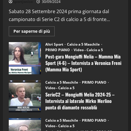
sportjonico
30/09/2024
“SportEmpire” in Podcast: 29^ Puntata
(Martedi 28 Aprile 2026)
Sabato 28 Settembre 2024 prima giornata dal
campionato di Serie C2 di calcio a 5 di fronte...
28/04/2026
2
Maggiori
Per saperne di più
informazioni
"SportEmpire" in Podcast
su
“SportEmpire” in Podcast: 28^ Puntata
Post-
Altri Sport
Calcio a 5 Maschile
gara
(Martedi 21 Aprile 2026)
PRIMO PIANO
Video - Calcio a 5
Mongiuffi
Melia
Post-gara Mongiuffi Melia – Mamma Mia
21/04/2026
–
3
Sport (4-6) – Intervista a Veronica Freni
Mamma
Mia
(Mamma Mia Sport)
Sport
"SportEmpire" in Podcast
Sport News
(4-
30/09/2024
6)
“SportEmpire” in Podcast: 27^ Puntata
Calcio a 5 Maschile
PRIMO PIANO
–
(Martedi 14 Aprile 2026)
Video - Calcio a 5
Intervista
a
SerieC2 – Mongiuffi Melia 2024-25 –
15/04/2026
mister
4
Intervista al laterale Mirko Merlino
Arturo
Carciotto
punta di diamante rossoblù
(Mongiuffi
Melia)
"SportEmpire" in Podcast
26/09/2024
“SportEmpire” in Podcast: 26^ Puntata
Calcio a 5 Maschile
PRIMO PIANO
(Martedi 07 Aprile 2026)
Video - Calcio a 5