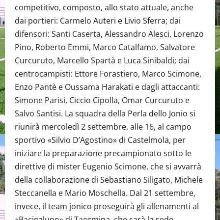
competitivo, composto, allo stato attuale, anche
dai portieri: Carmelo Auteri e Livio Sferra; dai
difensori: Santi Caserta, Alessandro Alesci, Lorenzo
Pino, Roberto Emmi, Marco Catalfamo, Salvatore
Curcuruto, Marcello Spartà e Luca Sinibaldi; dai
centrocampisti: Ettore Forastiero, Marco Scimone,
Enzo Pantè e Oussama Harakati e dagli attaccanti:
Simone Parisi, Ciccio Cipolla, Omar Curcuruto e
Salvo Santisi. La squadra della Perla dello Jonio si
riunirà mercoledì 2 settembre, alle 16, al campo
sportivo «Silvio D’Agostino» di Castelmola, per
iniziare la preparazione precampionato sotto le
direttive di mister Eugenio Scimone, che si avvarrà
della collaborazione di Sebastiano Siligato, Michele
Steccanella e Mario Moschella. Dal 21 settembre,
invece, il team jonico proseguirà gli allenamenti al
«Bacigalupo» di Taormina, che sarà la sede