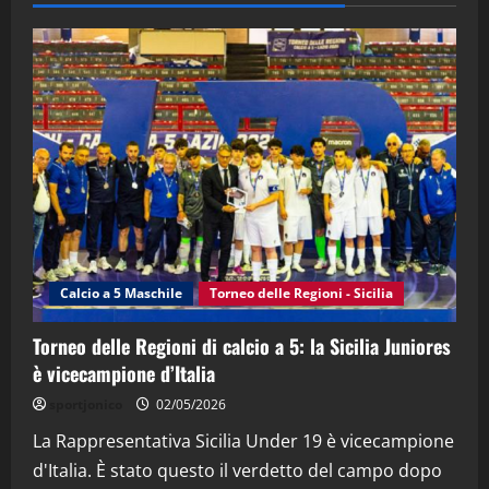
28/04/2026
2
"SportEmpire" in Podcast
“SportEmpire” in Podcast: 28^ Puntata
(Martedi 21 Aprile 2026)
21/04/2026
3
"SportEmpire" in Podcast
Sport News
“SportEmpire” in Podcast: 27^ Puntata
(Martedi 14 Aprile 2026)
Calcio a 5 Maschile
Torneo delle Regioni - Sicilia
15/04/2026
4
Torneo delle Regioni di calcio a 5: la Sicilia Juniores
è vicecampione d’Italia
"SportEmpire" in Podcast
“SportEmpire” in Podcast: 26^ Puntata
sportjonico
02/05/2026
(Martedi 07 Aprile 2026)
La Rappresentativa Sicilia Under 19 è vicecampione
08/04/2026
5
d'Italia. È stato questo il verdetto del campo dopo