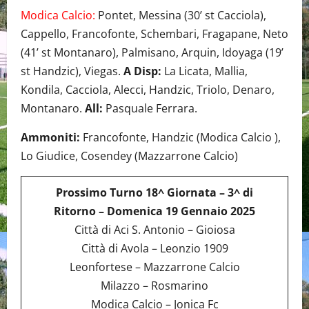
Modica Calcio:
Pontet, Messina (30’ st Cacciola),
Cappello, Francofonte, Schembari, Fragapane, Neto
(41’ st Montanaro), Palmisano, Arquin, Idoyaga (19’
st Handzic), Viegas.
A Disp:
La Licata, Mallia,
Kondila, Cacciola, Alecci, Handzic, Triolo, Denaro,
Montanaro.
All:
Pasquale Ferrara.
Ammoniti:
Francofonte, Handzic (Modica Calcio ),
Lo Giudice, Cosendey (Mazzarrone Calcio)
Prossimo Turno 18^ Giornata – 3^ di
Ritorno – Domenica 19 Gennaio 2025
Città di Aci S. Antonio – Gioiosa
Città di Avola – Leonzio 1909
Leonfortese – Mazzarrone Calcio
Milazzo – Rosmarino
Modica Calcio – Jonica Fc