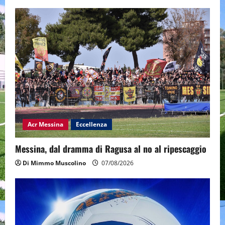
Acr Messina
Eccellenza
Messina, dal dramma di Ragusa al no al ripescaggio
Di Mimmo Muscolino
07/08/2026