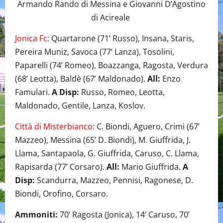
Armando Rando di Messina e Giovanni D’Agostino
di Acireale
Jonica Fc:
Quartarone (71’ Russo), Insana, Staris,
Pereira Muniz, Savoca (77’ Lanza), Tosolini,
Paparelli (74’ Romeo), Boazzanga, Ragosta, Verdura
(68’ Leotta), Baldè (67’ Maldonado).
All:
Enzo
Famulari.
A Disp:
Russo, Romeo, Leotta,
Maldonado, Gentile, Lanza, Koslov.
Città di Misterbianco:
C. Biondi, Aguero, Crimi (67’
Mazzeo), Messina (65’ D. Biondi), M. Giuffrida, J.
Llama, Santapaola, G. Giuffrida, Caruso, C. Llama,
Rapisarda (77’ Corsaro).
All:
Mario Giuffrida.
A
Disp:
Scandurra, Mazzeo, Pennisi, Ragonese, D.
Biondi, Orofino, Corsaro.
Ammoniti:
70’ Ragosta (Jonica), 14’ Caruso, 70’