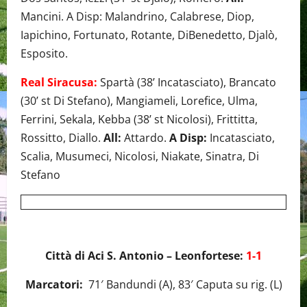
Mancini. A Disp: Malandrino, Calabrese, Diop,
Iapichino, Fortunato, Rotante, DiBenedetto, Djalò,
Esposito.
Real Siracusa:
Spartà (38’ Incatasciato), Brancato
(30’ st Di Stefano), Mangiameli, Lorefice, Ulma,
Ferrini, Sekala, Kebba (38’ st Nicolosi), Frittitta,
Rossitto, Diallo.
All:
Attardo.
A Disp:
Incatasciato,
Scalia, Musumeci, Nicolosi, Niakate, Sinatra, Di
Stefano
Città di Aci S. Antonio – Leonfortese:
1-1
Marcatori:
71′ Bandundi (A), 83′ Caputa su rig. (L)