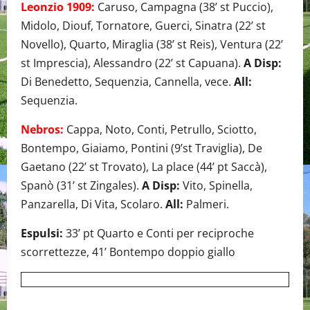
Leonzio 1909:
Caruso, Campagna (38’ st Puccio),
Midolo, Diouf, Tornatore, Guerci, Sinatra (22’ st
Novello), Quarto, Miraglia (38’ st Reis), Ventura (22’
st Imprescia), Alessandro (22’ st Capuana).
A Disp:
Di Benedetto, Sequenzia, Cannella, vece.
All:
Sequenzia.
Nebros:
Cappa, Noto, Conti, Petrullo, Sciotto,
Bontempo, Giaiamo, Pontini (9’st Traviglia), De
Gaetano (22’ st Trovato), La place (44’ pt Saccà),
Spanò (31’ st Zingales).
A Disp:
Vito, Spinella,
Panzarella, Di Vita, Scolaro.
All:
Palmeri.
Espulsi:
33’ pt Quarto e Conti per reciproche
scorrettezze, 41’ Bontempo doppio giallo