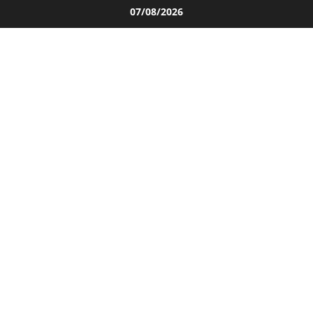
Salta
07/08/2026
al
contenuto