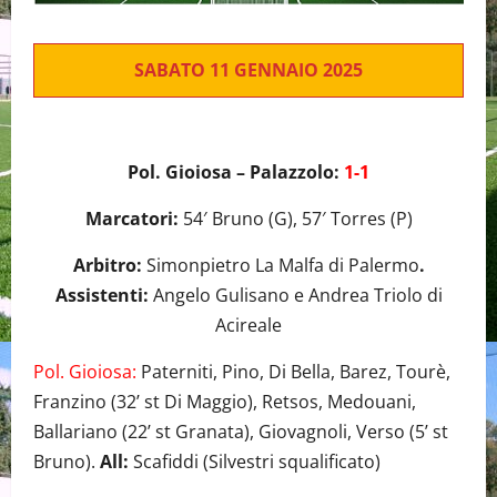
SABATO 11 GENNAIO 2025
Pol. Gioiosa – Palazzolo:
1-1
Marcatori:
54′ Bruno (G), 57′ Torres (P)
Arbitro:
Simonpietro La Malfa di Palermo
.
Assistenti:
Angelo Gulisano e Andrea Triolo di
Acireale
Pol. Gioiosa:
Paterniti, Pino, Di Bella, Barez, Tourè,
Franzino (32’ st Di Maggio), Retsos, Medouani,
Ballariano (22’ st Granata), Giovagnoli, Verso (5’ st
Bruno).
All:
Scafiddi (Silvestri squalificato)