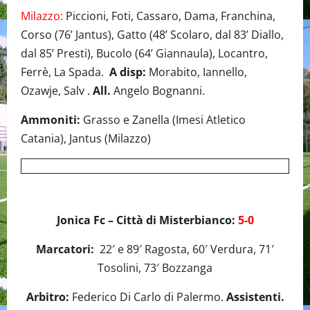
Milazzo:
Piccioni, Foti, Cassaro, Dama, Franchina,
Corso (76’ Jantus), Gatto (48’ Scolaro, dal 83’ Diallo,
dal 85’ Presti), Bucolo (64’ Giannaula), Locantro,
Ferrè, La Spada.
A disp:
Morabito, Iannello,
Ozawje, Salv .
All.
Angelo Bognanni.
Ammoniti:
Grasso e Zanella (Imesi Atletico
Catania), Jantus (Milazzo)
Jonica Fc – Città di Misterbianco:
5-0
Marcatori:
22′ e 89′ Ragosta, 60′ Verdura, 71′
Tosolini, 73′ Bozzanga
Arbitro:
Federico Di Carlo di Palermo.
Assistenti.