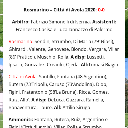
Rosmarino – Città di Avola 2020:
0-0
Arbitro:
Fabrizio Simonelli di Isernia
. Assistenti:
Francesco Casisa e Luca Iannazzo di Palermo
Rosmarino:
Sendin, Strumbo, Di Maria (79’ Niosi),
Ghirardi, Valente, Genovese, Biondo, Vergara, Villar
(86’ Pratico’), Muschio, Rolla.
A disp:
Lussetti,
Ipsaro, Gonzalez, Creaolo, Ojeda.
All:
Tomasi Biagio
Città di Avola:
Santillo, Fontana (48’Argentino),
Butera (73’Tripoli), Caruso (73’Andolina), Diop,
Figini, Fratantonio (58’La Bruna), Ricca, Gomes,
Ruiz, Alfo’.
A disp:
DeLuca, Gazzara, Ramella,
Bonaventura, Toure.
All:
Attilio Sirugo
Ammoniti:
Fontana, Butera, Ruiz, Argentino e
Figini (Città di Avola), Villar, Rolla e Strumbo