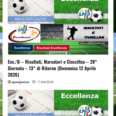
g
a
t
i
o
Eccellenza
Risultati Eccellenza
n
Ecc./B – Risultati, Marcatori e Classifica – 28^
Giornata – 13^ di Ritorno (Domenica 12 Aprile
2026)
sportjonico
11/04/2026