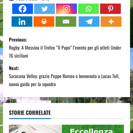
P
Previous:
o
Rugby: A Messina il Trofeo “Il Pupo” l’evento per gli atleti Under
16 siciliani
s
Next:
t
Saracena Volley: grazie Peppe Romeo e benvenuto a Lucas Tell,
n
nuova guida per la squadra
a
v
STORIE CORRELATE
i