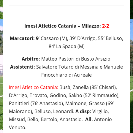
Imesi Atletico Catania – Milazzo:
2-2
Marcatori: 9
‘ Cassaro (M), 39′ D’Arrigo, 55′ Belluso,
84’ La Spada (M)
Arbitro:
Matteo Pastori di Busto Arsizio.
Assistenti:
Salvatore Totaro di Messina e Manuele
Finocchiaro di Acireale
Imesi Atletico Catania:
Busà, Zanella (85’ Chisari),
D’Arrigo, Trovato, Godino, Sakho (52’ Rimmaudo),
Panittieri (76’ Anastasio), Maimone, Grasso (69’
Maiorano), Belluso, Leonardi.
A disp:
Virgilio,
Missud, Bello, Bertolo, Anastasio.
All.
Antonio
Venuto.