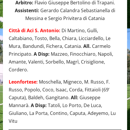
Arbitro:
Flavio Giuseppe Bertolino di Trapani.
Assistenti:
Gerardo Calandra Sebastianella di
Messina e Sergio Privitera di Catania
Città di Aci S. Antonio:
Di Martino, Gulli,
Caltabiano, Tosto, Bella, Chiara, Licciardello, Le
Mura, Bandundi, Fichera, Catania.
All.
Carmelo
Principato.
A Disp:
Mazzeo, Finocchiaro, Napoli,
Amante, Valenti, Sorbello, Magrì, Crisiglione,
Cordero.
Leonfortese:
Moschella, Migneco, M. Russo, F.
Russo, Popolo, Coco, Isaac, Corda, Fittaioli (69’
Caputa), Baldeh, Gangitano.
All:
Giuseppe
Mannarà.
A Disp:
Tatoli, Lo Porto, De Luca,
Giuliano, La Porta, Contino, Caputa, Adeyemo, Lu
Vitu