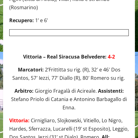
(Rosmarino)
Recupero:
1’ e 6’
Vittoria – Real Siracusa Belvedere:
4-2
Marcatori:
2’Frittitta su rig. (R), 32′ e 46′ Dos
Santos, 57′ Iezzi, 77′ Diallo (R), 80′ Romero su rig.
Arbitro:
Giorgio Fragalà di Acireale.
Assistenti:
Stefano Priolo di Catania e Antonino Barbagallo di
Enna.
Vittoria:
Cirnigliaro, Slojkowski, Vitiello, Lo Nigro,
Hardes, Sferrazza, Lucarelli (19’ st Esposito), Leggio,
Dos Santos, Iezzi (31’ st Djalo), Romero.
All: