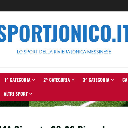
SPORTJONICO.I
LO SPORT DELLA RIVIERA JONICA MESSINESE
1^ CATEGORIA
2^ CATEGORIA
3^ CATEGORIA
CA
ALTRI SPORT