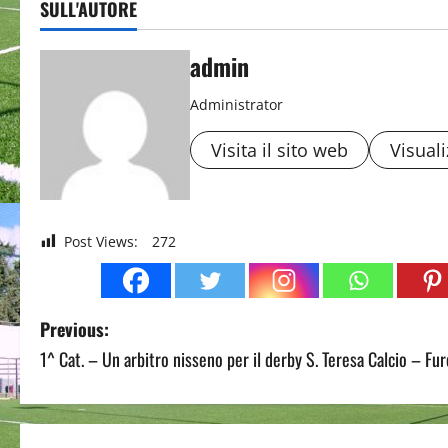
SULL'AUTORE
admin
Administrator
Visita il sito web
Visuali
Post Views:
272
P
Previous:
1^ Cat. – Un arbitro nisseno per il derby S. Teresa Calcio – Furc
o
s