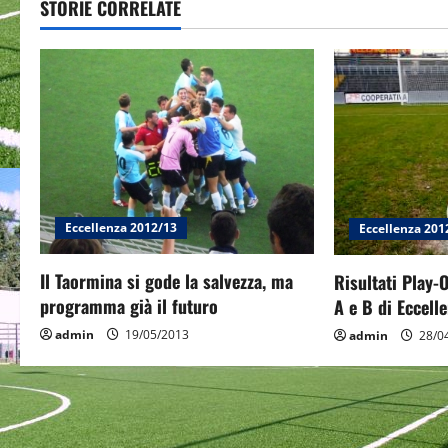
t
STORIE CORRELATE
n
a
v
i
g
Eccellenza 2012/13
Eccellenza 201
a
Il Taormina si gode la salvezza, ma
Risultati Play-
t
programma già il futuro
A e B di Eccelle
i
admin
19/05/2013
admin
28/0
o
n