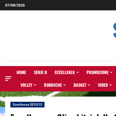
Salta
07/08/2026
al
contenuto
HOME
SERIE D
ECCELLENZA
PROMOZIONE
VOLLEY
RUBRICHE
BASKET
VIDEO
Eccellenza 2012/13