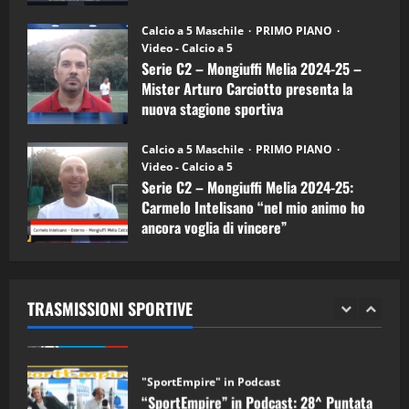
Melia)
"SportEmpire" in Podcast
26/09/2024
“SportEmpire” in Podcast: 26^ Puntata
Calcio a 5 Maschile
PRIMO PIANO
(Martedi 07 Aprile 2026)
Video - Calcio a 5
Serie C2 – Mongiuffi Melia 2024-25 –
08/04/2026
5
Mister Arturo Carciotto presenta la
nuova stagione sportiva
"SportEmpire" in Podcast
11/09/2024
“SportEmpire” in Podcast: 30^ Puntata
Calcio a 5 Maschile
PRIMO PIANO
(Martedi 05 Maggio 2026)
Video - Calcio a 5
Serie C2 – Mongiuffi Melia 2024-25:
08/05/2026
1
Carmelo Intelisano “nel mio animo ho
ancora voglia di vincere”
"SportEmpire" in Podcast
Sport News
05/09/2024
“SportEmpire” in Podcast: 29^ Puntata
(Martedi 28 Aprile 2026)
TRASMISSIONI SPORTIVE
28/04/2026
2
"SportEmpire" in Podcast
“SportEmpire” in Podcast: 28^ Puntata
(Martedi 21 Aprile 2026)