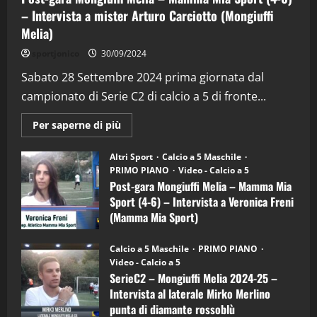
– Intervista a mister Arturo Carciotto (Mongiuffi
Melia)
"SportEmpire" in Podcast
Sport News
sportjonico
30/09/2024
“SportEmpire” in Podcast: 29^ Puntata
(Martedi 28 Aprile 2026)
Sabato 28 Settembre 2024 prima giornata dal
campionato di Serie C2 di calcio a 5 di fronte...
28/04/2026
2
Maggiori
Per saperne di più
informazioni
"SportEmpire" in Podcast
su
“SportEmpire” in Podcast: 28^ Puntata
Post-
Altri Sport
Calcio a 5 Maschile
gara
(Martedi 21 Aprile 2026)
PRIMO PIANO
Video - Calcio a 5
Mongiuffi
Melia
Post-gara Mongiuffi Melia – Mamma Mia
21/04/2026
–
3
Sport (4-6) – Intervista a Veronica Freni
Mamma
Mia
(Mamma Mia Sport)
Sport
"SportEmpire" in Podcast
Sport News
(4-
30/09/2024
6)
“SportEmpire” in Podcast: 27^ Puntata
Calcio a 5 Maschile
PRIMO PIANO
–
(Martedi 14 Aprile 2026)
Video - Calcio a 5
Intervista
a
SerieC2 – Mongiuffi Melia 2024-25 –
15/04/2026
mister
4
Intervista al laterale Mirko Merlino
Arturo
Carciotto
punta di diamante rossoblù
(Mongiuffi