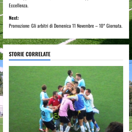
Eccellenza.
s
Next:
t
Promozione: Gli arbitri di Domenica 11 Novembre – 10^ Giornata.
n
a
STORIE CORRELATE
v
i
g
a
t
i