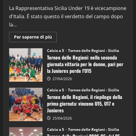
(Martedi 07 Aprile 2026)
La Rappresentativa Sicilia Under 19 è vicecampione
08/04/2026
5
d'Italia. È stato questo il verdetto del campo dopo
la...
Maggiori
Per saperne di più
informazioni
su
Torneo
Calcio a 5
Torneo delle Regioni - Sicilia
delle
Torneo delle Regioni: nella seconda
Regioni
di
giornata vittoria per le donne, pari per
calcio
la Juniores perde l’U15
a
5:
la
27/04/2026
Sicilia
Juniores
Calcio a 5
Torneo delle Regioni - Sicilia
è
Torneo delle Regioni, il riepilogo della
vicecampione
d’Italia
prima giornata: vincono U15, U17 e
Juniores
25/04/2026
Calcio a 5
Torneo delle Regioni - Sicilia