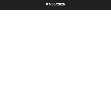
Salta
07/08/2026
al
contenuto