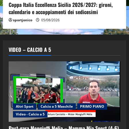
Coppa Italia Eccellenza Sicilia 2026/2027: gironi,
calendario e accoppiamenti dei sedicesimi
sportjonico
05/08/2026
VIDEO – CALCIO A 5
Altri Sport
Calcio a 5 Maschile
PRIMO PIANO
Video - Calcio a 5
Post-gara Mongiuffi Melia – Mamma Mia Sport (4-6)