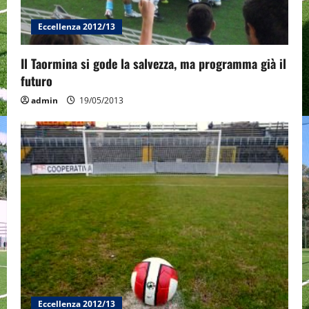
o
Eccellenza 2012/13
n
Il Taormina si gode la salvezza, ma programma già il
futuro
admin
19/05/2013
Eccellenza 2012/13