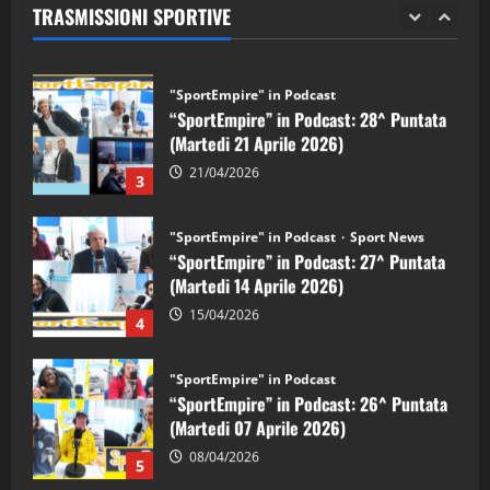
TRASMISSIONI SPORTIVE
28/04/2026
2
"SportEmpire" in Podcast
“SportEmpire” in Podcast: 28^ Puntata
(Martedi 21 Aprile 2026)
21/04/2026
3
"SportEmpire" in Podcast
Sport News
“SportEmpire” in Podcast: 27^ Puntata
(Martedi 14 Aprile 2026)
15/04/2026
4
"SportEmpire" in Podcast
“SportEmpire” in Podcast: 26^ Puntata
(Martedi 07 Aprile 2026)
08/04/2026
5