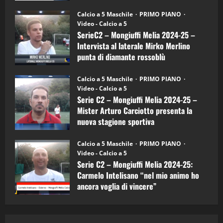
"SportEmpire" in Podcast
Sport News
(4-
30/09/2024
6)
“SportEmpire” in Podcast: 27^ Puntata
Calcio a 5 Maschile
PRIMO PIANO
–
(Martedi 14 Aprile 2026)
Video - Calcio a 5
Intervista
a
SerieC2 – Mongiuffi Melia 2024-25 –
15/04/2026
mister
4
Intervista al laterale Mirko Merlino
Arturo
Carciotto
punta di diamante rossoblù
(Mongiuffi
Melia)
"SportEmpire" in Podcast
26/09/2024
“SportEmpire” in Podcast: 26^ Puntata
Calcio a 5 Maschile
PRIMO PIANO
(Martedi 07 Aprile 2026)
Video - Calcio a 5
Serie C2 – Mongiuffi Melia 2024-25 –
08/04/2026
5
Mister Arturo Carciotto presenta la
nuova stagione sportiva
"SportEmpire" in Podcast
11/09/2024
“SportEmpire” in Podcast: 30^ Puntata
Calcio a 5 Maschile
PRIMO PIANO
(Martedi 05 Maggio 2026)
Video - Calcio a 5
Serie C2 – Mongiuffi Melia 2024-25:
08/05/2026
1
Carmelo Intelisano “nel mio animo ho
ancora voglia di vincere”
"SportEmpire" in Podcast
Sport News
05/09/2024
“SportEmpire” in Podcast: 29^ Puntata
(Martedi 28 Aprile 2026)