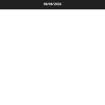
Salta
08/08/2026
al
contenuto