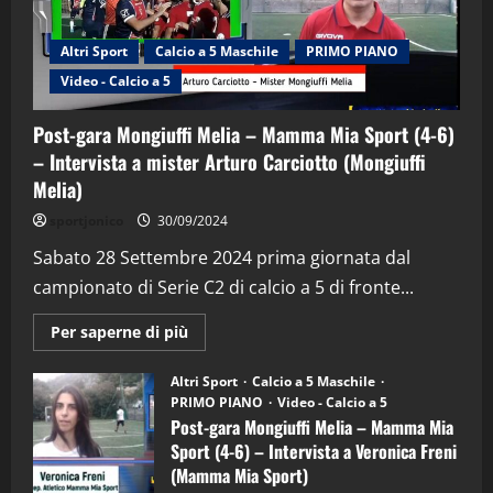
Altri Sport
Calcio a 5 Maschile
PRIMO PIANO
Video - Calcio a 5
Post-gara Mongiuffi Melia – Mamma Mia Sport (4-6)
– Intervista a mister Arturo Carciotto (Mongiuffi
Melia)
"SportEmpire" in Podcast
Sport News
sportjonico
30/09/2024
“SportEmpire” in Podcast: 29^ Puntata
(Martedi 28 Aprile 2026)
Sabato 28 Settembre 2024 prima giornata dal
campionato di Serie C2 di calcio a 5 di fronte...
28/04/2026
2
Maggiori
Per saperne di più
informazioni
"SportEmpire" in Podcast
su
“SportEmpire” in Podcast: 28^ Puntata
Post-
Altri Sport
Calcio a 5 Maschile
gara
(Martedi 21 Aprile 2026)
PRIMO PIANO
Video - Calcio a 5
Mongiuffi
Melia
Post-gara Mongiuffi Melia – Mamma Mia
21/04/2026
–
3
Sport (4-6) – Intervista a Veronica Freni
Mamma
Mia
(Mamma Mia Sport)
Sport