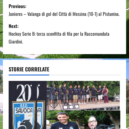
P
Previous:
o
Juniores – Valanga di gol del Città di Messina (10-1) al Pistunina.
s
Next:
Hockey Serie B: terza sconfitta di fila per la Raccomandata
t
Giardini.
n
a
STORIE CORRELATE
v
i
g
a
t