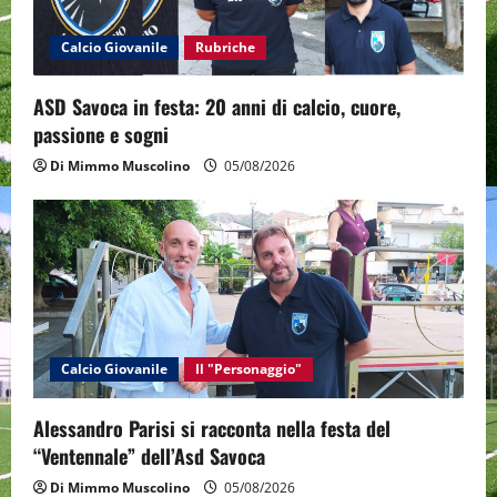
i
Calcio Giovanile
Rubriche
o
ASD Savoca in festa: 20 anni di calcio, cuore,
n
passione e sogni
Di Mimmo Muscolino
05/08/2026
Calcio Giovanile
Il "Personaggio"
Alessandro Parisi si racconta nella festa del
“Ventennale” dell’Asd Savoca
Di Mimmo Muscolino
05/08/2026