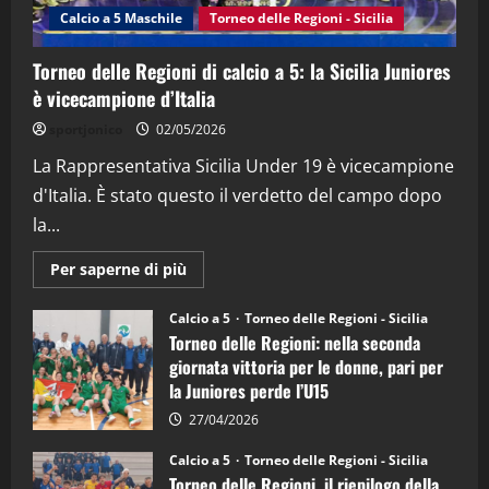
(Martedi 14 Aprile 2026)
Calcio a 5 Maschile
Torneo delle Regioni - Sicilia
15/04/2026
4
Torneo delle Regioni di calcio a 5: la Sicilia Juniores
è vicecampione d’Italia
"SportEmpire" in Podcast
“SportEmpire” in Podcast: 26^ Puntata
sportjonico
02/05/2026
(Martedi 07 Aprile 2026)
La Rappresentativa Sicilia Under 19 è vicecampione
08/04/2026
5
d'Italia. È stato questo il verdetto del campo dopo
la...
Maggiori
Per saperne di più
informazioni
su
Torneo
Calcio a 5
Torneo delle Regioni - Sicilia
delle
Torneo delle Regioni: nella seconda
Regioni
di
giornata vittoria per le donne, pari per
calcio
la Juniores perde l’U15
a
5:
la
27/04/2026
Sicilia
Juniores
Calcio a 5
Torneo delle Regioni - Sicilia
è
Torneo delle Regioni, il riepilogo della
vicecampione