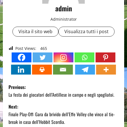
admin
Administrator
Visita il sito web
Visualizza tutti i post
Post Views:
465
P
Previous:
o
La festa dei giocatori dell’Antillese in campo e negli spogliatoi.
s
Next:
Finale Play-Off: Gara da brivido dell’Effe Volley che vince al tie-
t
break in casa dell’Hobbit Scordia.