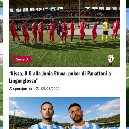
Serie D
“Nissa, 8-0 alla Jonia Etnea: poker di Panattoni a
Linguaglossa”
sportjonico
09/08/2026