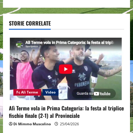
n
a
STORIE CORRELATE
v
i
g
a
t
i
Fc Alì Terme
Video
o
Alì Terme vola in Prima Categoria: la festa al triplice
n
fischio finale (2-1) al Provinciale
Di Mimmo Muscolino
25/04/2026