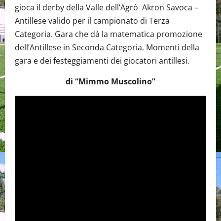
gioca il derby della Valle dell’Agrò Akron Savoca –
Antillese valido per il campionato di Terza
Categoria. Gara che dà la matematica promozione
dell’Antillese in Seconda Categoria. Momenti della
gara e dei festeggiamenti dei giocatori antillesi.
di “Mimmo Muscolino”