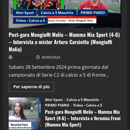
Altri Sport
Calcio a 5 Maschile
PRIMO PIANO
Video - Calcio a 5
Post-gara Mongiuffi Melia – Mamma Mia Sport (4-6)
– Intervista a mister Arturo Carciotto (Mongiuffi
Melia)
"SportEmpire" in Podcast
Sport News
sportjonico
30/09/2024
“SportEmpire” in Podcast: 29^ Puntata
(Martedi 28 Aprile 2026)
Sabato 28 Settembre 2024 prima giornata dal
campionato di Serie C2 di calcio a 5 di fronte...
28/04/2026
2
Maggiori
Per saperne di più
informazioni
"SportEmpire" in Podcast
su
“SportEmpire” in Podcast: 28^ Puntata
Post-
Altri Sport
Calcio a 5 Maschile
gara
(Martedi 21 Aprile 2026)
PRIMO PIANO
Video - Calcio a 5
Mongiuffi
Melia
Post-gara Mongiuffi Melia – Mamma Mia
21/04/2026
–
3
Sport (4-6) – Intervista a Veronica Freni
Mamma
Mia
(Mamma Mia Sport)
Sport
"SportEmpire" in Podcast
Sport News