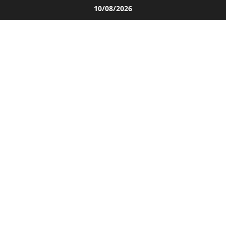
Salta
10/08/2026
al
contenuto