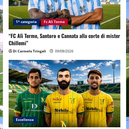
1^ categoria
Fc Alì Terme
“FC Alì Terme, Santoro e Cannata alla corte di mister
Chillemi”
Di Carmelo Tringali
09/08/2026
Eccellenza