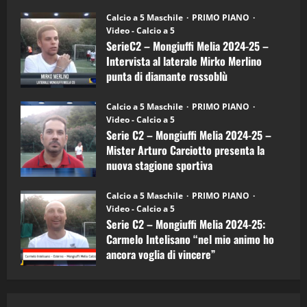
(4-
30/09/2024
6)
“SportEmpire” in Podcast: 27^ Puntata
Calcio a 5 Maschile
PRIMO PIANO
–
(Martedi 14 Aprile 2026)
Video - Calcio a 5
Intervista
a
SerieC2 – Mongiuffi Melia 2024-25 –
15/04/2026
mister
4
Intervista al laterale Mirko Merlino
Arturo
Carciotto
punta di diamante rossoblù
(Mongiuffi
Melia)
"SportEmpire" in Podcast
26/09/2024
“SportEmpire” in Podcast: 26^ Puntata
Calcio a 5 Maschile
PRIMO PIANO
(Martedi 07 Aprile 2026)
Video - Calcio a 5
Serie C2 – Mongiuffi Melia 2024-25 –
08/04/2026
5
Mister Arturo Carciotto presenta la
nuova stagione sportiva
"SportEmpire" in Podcast
11/09/2024
“SportEmpire” in Podcast: 30^ Puntata
Calcio a 5 Maschile
PRIMO PIANO
(Martedi 05 Maggio 2026)
Video - Calcio a 5
Serie C2 – Mongiuffi Melia 2024-25:
08/05/2026
1
Carmelo Intelisano “nel mio animo ho
ancora voglia di vincere”
"SportEmpire" in Podcast
Sport News
05/09/2024
“SportEmpire” in Podcast: 29^ Puntata
(Martedi 28 Aprile 2026)