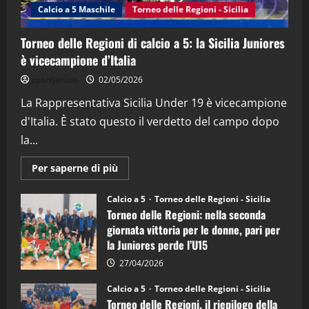
Calcio a 5 Maschile
Torneo delle Regioni - Sicilia
15/04/2026
4
Torneo delle Regioni di calcio a 5: la Sicilia Juniores
è vicecampione d’Italia
"SportEmpire" in Podcast
“SportEmpire” in Podcast: 26^ Puntata
sportjonico
02/05/2026
(Martedi 07 Aprile 2026)
La Rappresentativa Sicilia Under 19 è vicecampione
08/04/2026
5
d'Italia. È stato questo il verdetto del campo dopo
la...
Maggiori
Per saperne di più
informazioni
su
Torneo
Calcio a 5
Torneo delle Regioni - Sicilia
delle
Torneo delle Regioni: nella seconda
Regioni
di
giornata vittoria per le donne, pari per
calcio
la Juniores perde l’U15
a
5:
la
27/04/2026
Sicilia
Juniores
Calcio a 5
Torneo delle Regioni - Sicilia
è
Torneo delle Regioni, il riepilogo della
vicecampione