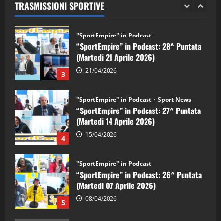
TRASMISSIONI SPORTIVE
28/04/2026
2
"SportEmpire" in Podcast
“SportEmpire” in Podcast: 28^ Puntata
(Martedi 21 Aprile 2026)
21/04/2026
3
"SportEmpire" in Podcast
Sport News
“SportEmpire” in Podcast: 27^ Puntata
(Martedi 14 Aprile 2026)
15/04/2026
4
"SportEmpire" in Podcast
“SportEmpire” in Podcast: 26^ Puntata
(Martedi 07 Aprile 2026)
08/04/2026
5