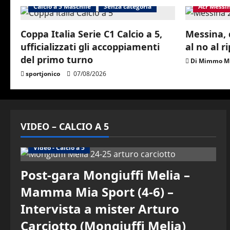
Calcio a 5 Maschile
Senza categoria
Acr Messi
Coppa Italia Serie C1 Calcio a 5,
Messina,
ufficializzati gli accoppiamenti
al no al r
del primo turno
Di Mimmo Mu
sportjonico
07/08/2026
VIDEO – CALCIO A 5
Altri Sport
Calcio a 5 Maschile
PRIMO PIANO
Video - Calcio a 5
Post-gara Mongiuffi Melia –
Mamma Mia Sport (4-6) –
Intervista a mister Arturo
Carciotto (Mongiuffi Melia)