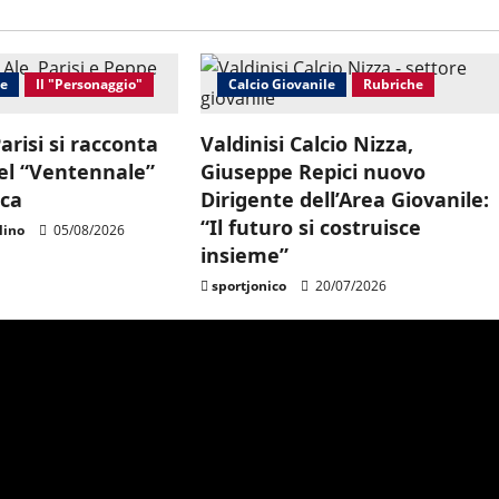
le
Il "Personaggio"
Calcio Giovanile
Rubriche
arisi si racconta
Valdinisi Calcio Nizza,
del “Ventennale”
Giuseppe Repici nuovo
oca
Dirigente dell’Area Giovanile:
“Il futuro si costruisce
lino
05/08/2026
insieme”
sportjonico
20/07/2026