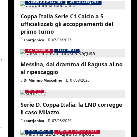
Calcio a 5 Maschile
Senza categoria
Coppa Italia Serie C1 Calcio a 5,
ufficializzati gli accoppiamenti del
primo turno
sportjonico
07/08/2026
Acr Messina
Eccellenza
,
Messina, dal dramma di Ragusa al no
al ripescaggio
Di Mimmo Muscolino
07/08/2026
Serie D
Serie D, Coppa Italia: la LND corregge
il caso Milazzo
sportjonico
07/08/2026
Promozione
Valdinisi Calcio Nizza