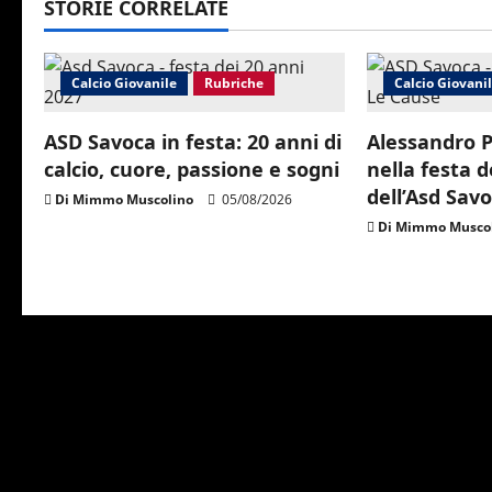
STORIE CORRELATE
a
v
Calcio Giovanile
Rubriche
Calcio Giovani
i
ASD Savoca in festa: 20 anni di
Alessandro P
g
calcio, cuore, passione e sogni
nella festa 
dell’Asd Sav
Di Mimmo Muscolino
05/08/2026
a
Di Mimmo Musco
t
i
o
n