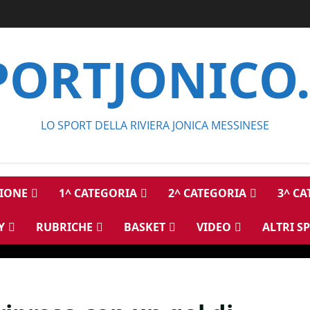
PORTJONICO.
LO SPORT DELLA RIVIERA JONICA MESSINESE
IONE
1^ CATEGORIA
2^ CATEGORIA
3^ C
Y
RUBRICHE
BASKET
VIDEO
ALTRI S