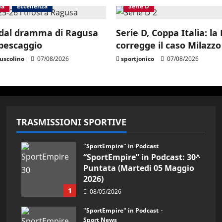
na
Eccellenza
Serie D
 dal dramma di Ragusa
Serie D, Coppa Italia: la
ipescaggio
corregge il caso Milazzo
scolino
07/08/2026
sportjonico
07/08/2026
TRASMISSIONI SPORTIVE
"SportEmpire" in Podcast
“SportEmpire” in Podcast: 30^
Puntata (Martedi 05 Maggio
2026)
1
08/05/2026
"SportEmpire" in Podcast
Sport News