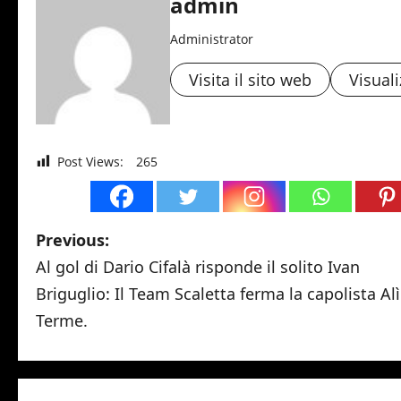
admin
Administrator
Visita il sito web
Visuali
Post Views:
265
P
Previous:
Al gol di Dario Cifalà risponde il solito Ivan
o
Briguglio: Il Team Scaletta ferma la capolista Alì
s
Terme.
t
n