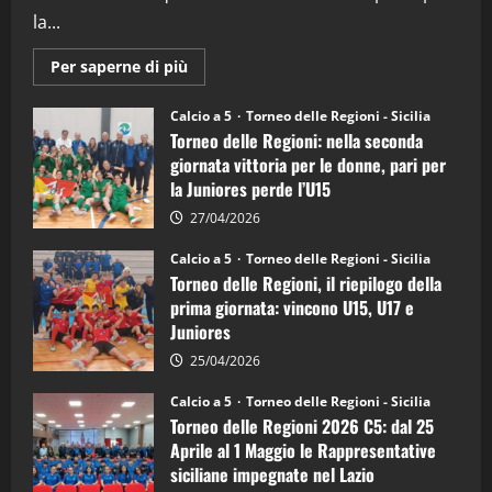
la...
Maggiori
Per saperne di più
informazioni
su
Torneo
Calcio a 5
Torneo delle Regioni - Sicilia
delle
Torneo delle Regioni: nella seconda
Regioni
di
giornata vittoria per le donne, pari per
calcio
la Juniores perde l’U15
a
5:
la
27/04/2026
Sicilia
Juniores
Calcio a 5
Torneo delle Regioni - Sicilia
è
Torneo delle Regioni, il riepilogo della
vicecampione
d’Italia
prima giornata: vincono U15, U17 e
Juniores
25/04/2026
Calcio a 5
Torneo delle Regioni - Sicilia
Torneo delle Regioni 2026 C5: dal 25
Aprile al 1 Maggio le Rappresentative
siciliane impegnate nel Lazio