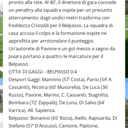
pronto alla rete. Al 40’, il direttore di gara concede
un penaltry alla squadra ospite per un presunto
atterramento: dagli undici metri trasforma con
freddezza Cristaldi per il Belpasso. La squadra di
casa accusa il colpo e la formazione ospite ne
approfitta per arrotondare il punteggio.
Un’autorete di Pavone e un gol messo a segno da
Juvara portano a quattro le marcature per il
Belpasso.
CITTA’ DI GAGGI – BELPASSO 0-4
Desport Gaggi: Mannino (57’ Costa), Parisi (54’ A.
Cassaniti), Nicotra (60’ Musorella), De Luca (36’
Russo), Pavone, Marino, C. Cassaniti, Stagnitta,
Bombara (72’ Zappalà), De Luna, Di Salvo (64’
Varrica). All. Sapienza.
Belpasso: Bonanno (65’ Rizza), Aiello, Rapisarda, Di
Stefano (57’ D’Anzuso), Cantone, Pipitone,