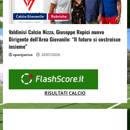
Calcio Giovanile
Rubriche
Valdinisi Calcio Nizza, Giuseppe Repici nuovo
Dirigente dell’Area Giovanile: “Il futuro si costruisce
insieme”
sportjonico
20/07/2026
RISULTATI CALCIO