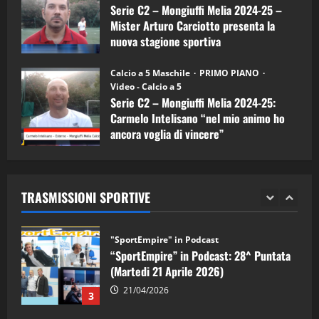
Serie C2 – Mongiuffi Melia 2024-25 –
08/04/2026
5
Mister Arturo Carciotto presenta la
nuova stagione sportiva
"SportEmpire" in Podcast
11/09/2024
“SportEmpire” in Podcast: 30^ Puntata
Calcio a 5 Maschile
PRIMO PIANO
(Martedi 05 Maggio 2026)
Video - Calcio a 5
Serie C2 – Mongiuffi Melia 2024-25:
08/05/2026
1
Carmelo Intelisano “nel mio animo ho
ancora voglia di vincere”
"SportEmpire" in Podcast
Sport News
05/09/2024
“SportEmpire” in Podcast: 29^ Puntata
(Martedi 28 Aprile 2026)
TRASMISSIONI SPORTIVE
28/04/2026
2
"SportEmpire" in Podcast
“SportEmpire” in Podcast: 28^ Puntata
(Martedi 21 Aprile 2026)
21/04/2026
3