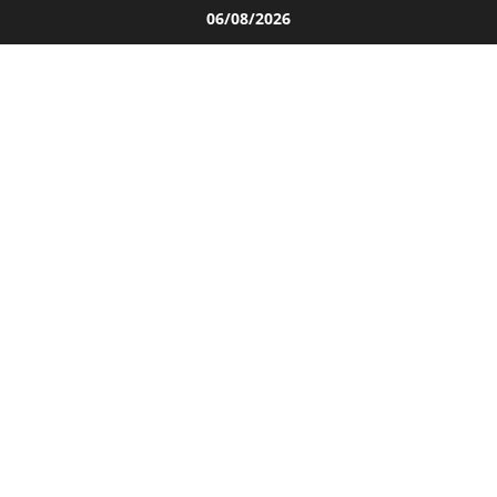
Salta
06/08/2026
al
contenuto