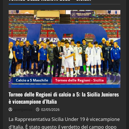
(Martedi 28 Aprile 2026)
28/04/2026
2
"SportEmpire" in Podcast
“SportEmpire” in Podcast: 28^ Puntata
(Martedi 21 Aprile 2026)
21/04/2026
3
"SportEmpire" in Podcast
Sport News
“SportEmpire” in Podcast: 27^ Puntata
(Martedi 14 Aprile 2026)
Calcio a 5 Maschile
Torneo delle Regioni - Sicilia
15/04/2026
4
Torneo delle Regioni di calcio a 5: la Sicilia Juniores
è vicecampione d’Italia
"SportEmpire" in Podcast
“SportEmpire” in Podcast: 26^ Puntata
sportjonico
02/05/2026
(Martedi 07 Aprile 2026)
La Rappresentativa Sicilia Under 19 è vicecampione
08/04/2026
5
d'Italia. È stato questo il verdetto del campo dopo