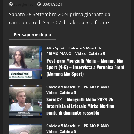
"SportEmpire" in Podcast
Sport News
sportjonico
30/09/2024
“SportEmpire” in Podcast: 29^ Puntata
(Martedi 28 Aprile 2026)
Sabato 28 Settembre 2024 prima giornata dal
campionato di Serie C2 di calcio a 5 di fronte...
28/04/2026
2
Maggiori
Per saperne di più
informazioni
"SportEmpire" in Podcast
su
“SportEmpire” in Podcast: 28^ Puntata
Post-
Altri Sport
Calcio a 5 Maschile
gara
(Martedi 21 Aprile 2026)
PRIMO PIANO
Video - Calcio a 5
Mongiuffi
Melia
Post-gara Mongiuffi Melia – Mamma Mia
21/04/2026
–
3
Sport (4-6) – Intervista a Veronica Freni
Mamma
Mia
(Mamma Mia Sport)
Sport
"SportEmpire" in Podcast
Sport News
(4-
30/09/2024
6)
“SportEmpire” in Podcast: 27^ Puntata
Calcio a 5 Maschile
PRIMO PIANO
–
(Martedi 14 Aprile 2026)
Video - Calcio a 5
Intervista
a
SerieC2 – Mongiuffi Melia 2024-25 –
15/04/2026
mister
4
Intervista al laterale Mirko Merlino
Arturo
Carciotto
punta di diamante rossoblù
(Mongiuffi
Melia)
"SportEmpire" in Podcast
26/09/2024
“SportEmpire” in Podcast: 26^ Puntata
Calcio a 5 Maschile
PRIMO PIANO
(Martedi 07 Aprile 2026)
Video - Calcio a 5