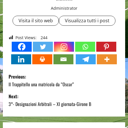
Administrator
Visita il sito web
Visualizza tutti i post
Post Views:
244
P
Previous:
o
Il Trappitello una matricola da “Oscar”
s
Next:
3°- Designazioni Arbitrali – XI giornata-Girone B
t
n