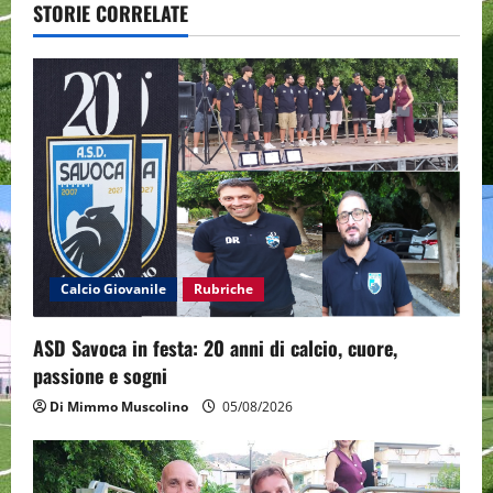
a
STORIE CORRELATE
v
i
g
a
t
i
Calcio Giovanile
Rubriche
o
ASD Savoca in festa: 20 anni di calcio, cuore,
passione e sogni
n
Di Mimmo Muscolino
05/08/2026