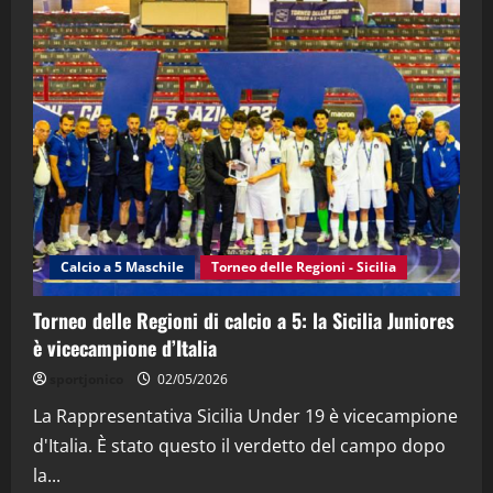
"SportEmpire" in Podcast
“SportEmpire” in Podcast: 28^ Puntata
(Martedi 21 Aprile 2026)
21/04/2026
3
"SportEmpire" in Podcast
Sport News
“SportEmpire” in Podcast: 27^ Puntata
(Martedi 14 Aprile 2026)
Calcio a 5 Maschile
Torneo delle Regioni - Sicilia
15/04/2026
4
Torneo delle Regioni di calcio a 5: la Sicilia Juniores
"SportEmpire" in Podcast
è vicecampione d’Italia
“SportEmpire” in Podcast: 26^ Puntata
sportjonico
02/05/2026
(Martedi 07 Aprile 2026)
La Rappresentativa Sicilia Under 19 è vicecampione
08/04/2026
5
d'Italia. È stato questo il verdetto del campo dopo
la...