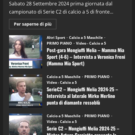
(Martedi 28 Aprile 2026)
Sabato 28 Settembre 2024 prima giornata dal
28/04/2026
campionato di Serie C2 di calcio a 5 di fronte...
2
Maggiori
Per saperne di più
"SportEmpire" in Podcast
informazioni
su
“SportEmpire” in Podcast: 28^ Puntata
Post-
Altri Sport
Calcio a 5 Maschile
(Martedi 21 Aprile 2026)
gara
PRIMO PIANO
Video - Calcio a 5
Mongiuffi
Melia
21/04/2026
Post-gara Mongiuffi Melia – Mamma Mia
3
–
Sport (4-6) – Intervista a Veronica Freni
Mamma
Mia
(Mamma Mia Sport)
Sport
"SportEmpire" in Podcast
Sport News
(4-
30/09/2024
“SportEmpire” in Podcast: 27^ Puntata
6)
Calcio a 5 Maschile
PRIMO PIANO
–
(Martedi 14 Aprile 2026)
Video - Calcio a 5
Intervista
a
15/04/2026
SerieC2 – Mongiuffi Melia 2024-25 –
4
mister
Intervista al laterale Mirko Merlino
Arturo
Carciotto
punta di diamante rossoblù
(Mongiuffi
"SportEmpire" in Podcast
Melia)
26/09/2024
“SportEmpire” in Podcast: 26^ Puntata
Calcio a 5 Maschile
PRIMO PIANO
(Martedi 07 Aprile 2026)
Video - Calcio a 5
08/04/2026
Serie C2 – Mongiuffi Melia 2024-25 –
5
Mister Arturo Carciotto presenta la