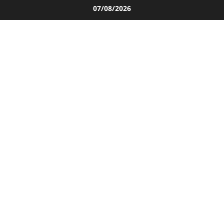
Salta
07/08/2026
al
contenuto