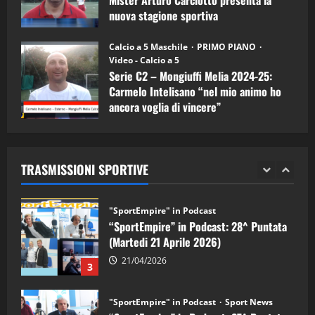
nuova stagione sportiva
"SportEmpire" in Podcast
11/09/2024
“SportEmpire” in Podcast: 30^ Puntata
Calcio a 5 Maschile
PRIMO PIANO
(Martedi 05 Maggio 2026)
Video - Calcio a 5
08/05/2026
Serie C2 – Mongiuffi Melia 2024-25:
1
Carmelo Intelisano “nel mio animo ho
ancora voglia di vincere”
"SportEmpire" in Podcast
Sport News
05/09/2024
“SportEmpire” in Podcast: 29^ Puntata
(Martedi 28 Aprile 2026)
28/04/2026
TRASMISSIONI SPORTIVE
2
"SportEmpire" in Podcast
“SportEmpire” in Podcast: 28^ Puntata
(Martedi 21 Aprile 2026)
21/04/2026
3
"SportEmpire" in Podcast
Sport News
“SportEmpire” in Podcast: 27^ Puntata