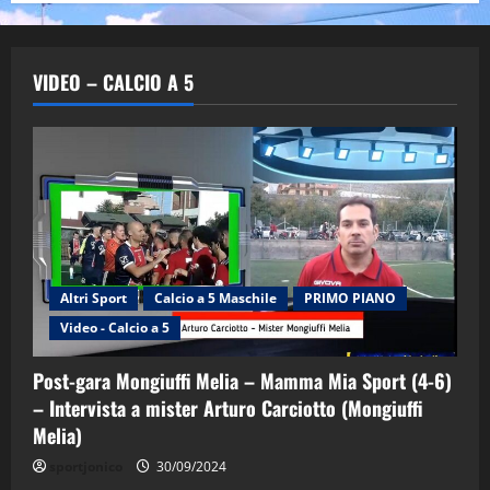
VIDEO – CALCIO A 5
Altri Sport
Calcio a 5 Maschile
PRIMO PIANO
Video - Calcio a 5
Post-gara Mongiuffi Melia – Mamma Mia Sport (4-6)
– Intervista a mister Arturo Carciotto (Mongiuffi
Melia)
"SportEmpire" in Podcast
Sport News
sportjonico
30/09/2024
“SportEmpire” in Podcast: 29^ Puntata