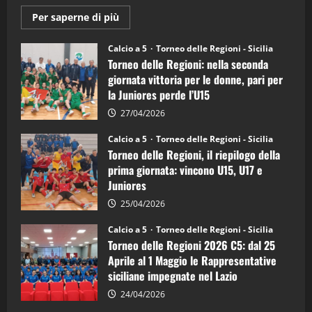
Maggiori
Per saperne di più
informazioni
su
Torneo
Calcio a 5
Torneo delle Regioni - Sicilia
delle
Torneo delle Regioni: nella seconda
Regioni
di
giornata vittoria per le donne, pari per
calcio
la Juniores perde l’U15
a
5:
la
27/04/2026
Sicilia
Juniores
Calcio a 5
Torneo delle Regioni - Sicilia
è
Torneo delle Regioni, il riepilogo della
vicecampione
d’Italia
prima giornata: vincono U15, U17 e
Juniores
25/04/2026
Calcio a 5
Torneo delle Regioni - Sicilia
Torneo delle Regioni 2026 C5: dal 25
Aprile al 1 Maggio le Rappresentative
siciliane impegnate nel Lazio
24/04/2026