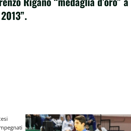
orenzo Rigano “medaglia d’oro” a
 2013”.
cesi
impegnati