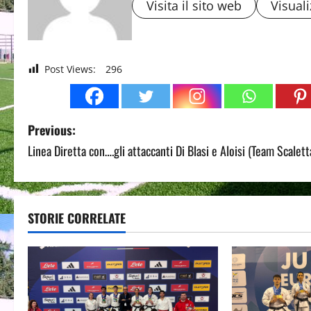
Visita il sito web
Visuali
Post Views:
296
P
Previous:
Linea Diretta con….gli attaccanti Di Blasi e Aloisi (Team Scalett
o
s
t
STORIE CORRELATE
n
a
v