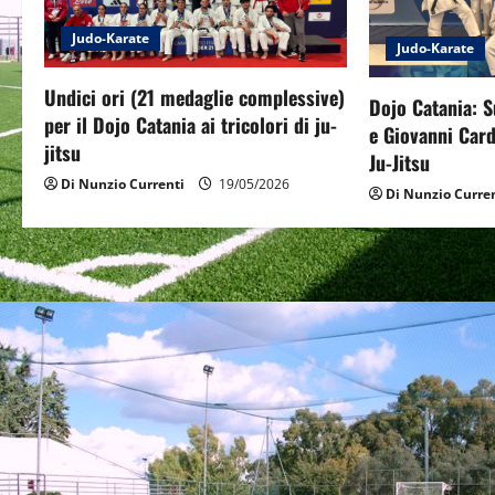
i
Judo-Karate
Judo-Karate
g
Undici ori (21 medaglie complessive)
Dojo Catania: S
a
per il Dojo Catania ai tricolori di ju-
e Giovanni Card
jitsu
Ju-Jitsu
t
Di Nunzio Currenti
19/05/2026
Di Nunzio Curre
i
o
n