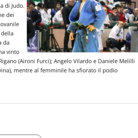
a di Judo.
ne dei
iovanile
 della
a da
ha vinto
gano (Aironi Furci); Angelo Vilardo e Daniele Melilli
ina), mentre al femminile ha sfiorato il podio