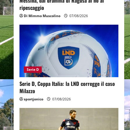
Messina, dal dramma di Ragusa al no al
ripescaggio
Di Mimmo Muscolino
07/08/2026
Serie D
Serie D, Coppa Italia: la LND corregge il caso
Milazzo
sportjonico
07/08/2026