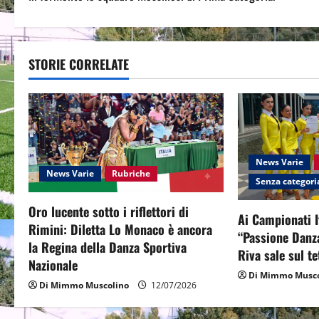
o
s
t
STORIE CORRELATE
n
a
v
News Varie
News Varie
Rubriche
i
Senza categori
g
Oro lucente sotto i riflettori di
Ai Campionati I
Rimini: Diletta Lo Monaco è ancora
“Passione Danza
a
la Regina della Danza Sportiva
Riva sale sul te
Nazionale
t
Di Mimmo Musco
Di Mimmo Muscolino
12/07/2026
i