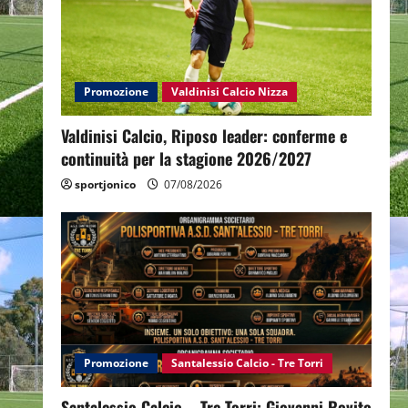
Promozione
Valdinisi Calcio Nizza
Valdinisi Calcio, Riposo leader: conferme e
continuità per la stagione 2026/2027
sportjonico
07/08/2026
Promozione
Santalessio Calcio - Tre Torri
Santalessio Calcio – Tre Torri: Giovanni Rovito