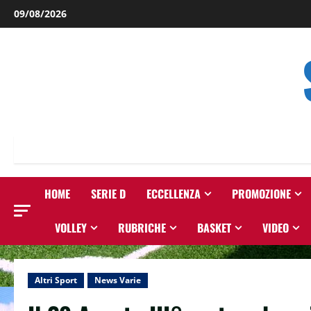
Salta
09/08/2026
al
contenuto
HOME
SERIE D
ECCELLENZA
PROMOZIONE
VOLLEY
RUBRICHE
BASKET
VIDEO
Altri Sport
News Varie