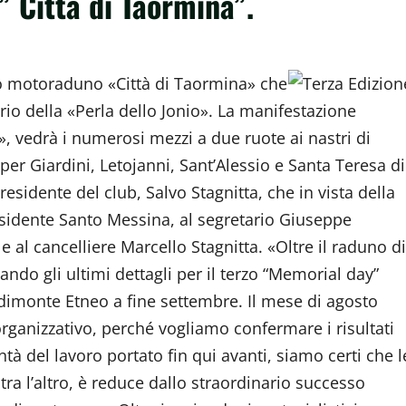
” Città di Taormina”.
o motoraduno «Città di Taormina» che
io della «Perla dello Jonio». La manifestazione
, vedrà i numerosi mezzi a due ruote ai nastri di
er Giardini, Letojanni, Sant’Alessio e Santa Teresa di
esidente del club, Salvo Stagnitta, che in vista della
sidente Santo Messina, al segretario Giuseppe
 al cancelliere Marcello Stagnitta. «Oltre il raduno di
ndo gli ultimi dettagli per il terzo “Memorial day”
iedimonte Etneo a fine settembre. Il mese di agosto
organizzativo, perché vogliamo confermare i risultati
ntà del lavoro portato fin qui avanti, siamo certi che l
tra l’altro, è reduce dallo straordinario successo