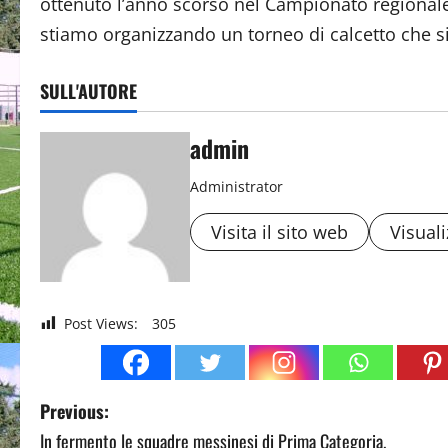
ottenuto l’anno scorso nel Campionato regionale 
stiamo organizzando un torneo di calcetto che si
SULL'AUTORE
admin
Administrator
Visita il sito web
Visuali
Post Views:
305
P
Previous:
In fermento le squadre messinesi di Prima Categoria.