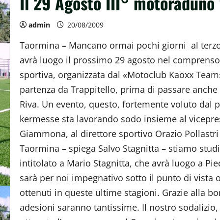
Il 29 Agosto III° motoraduno 
admin
20/08/2009
Taormina – Mancano ormai pochi giorni al terz
avrà luogo il prossimo 29 agosto nel comprensor
sportiva, organizzata dal «Motoclub Kaoxx Team»
partenza da Trappitello, prima di passare anche p
Riva. Un evento, questo, fortemente voluto dal pr
kermesse sta lavorando sodo insieme al vicepre
Giammona, al direttore sportivo Orazio Pollastri e
Taormina – spiega Salvo Stagnitta – stiamo studia
intitolato a Mario Stagnitta, che avrà luogo a P
sarà per noi impegnativo sotto il punto di vista 
ottenuti in queste ultime stagioni. Grazie alla bo
adesioni saranno tantissime. Il nostro sodalizio, 