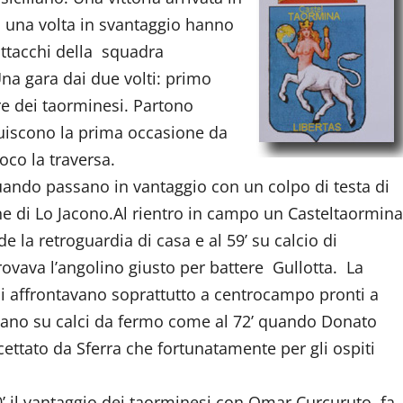
, una volta in svantaggio hanno
attacchi della squadra
na gara dai due volti: primo
re dei taorminesi. Partono
truiscono la prima occasione da
oco la traversa.
uando passano in vantaggio con un colpo di testa di
sone di Lo Jacono.Al rientro in campo un Casteltaormin
e la retroguardia di casa e al 59’ su calcio di
 trovava l’angolino giusto per battere Gullotta. La
 si affrontavano soprattutto a centrocampo pronti a
rivavano su calci da fermo come al 72’ quando Donato
cettato da Sferra che fortunatamente per gli ospiti
0’ il vantaggio dei taorminesi con Omar Curcuruto, fa