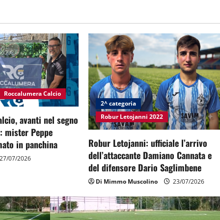
Roccalumera Calcio
2^ categoria
Robur Letojanni 2022
cio, avanti nel segno
à: mister Peppe
Robur Letojanni: ufficiale l’arrivo
ato in panchina
dell’attaccante Damiano Cannata e
27/07/2026
del difensore Dario Saglimbene
Di Mimmo Muscolino
23/07/2026