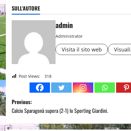
SULL'AUTORE
admin
Administrator
Visita il sito web
Visuali
Post Views:
318
P
Previous:
Calcio Sparagonà supera (2-1) lo Sporting Giardini.
o
s