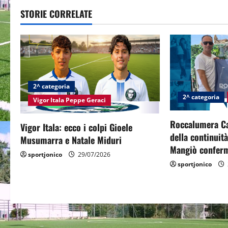
t
STORIE CORRELATE
n
a
v
2^ categoria
i
2^ categoria
Vigor Itala Peppe Geraci
g
Roccalumera Cal
Vigor Itala: ecco i colpi Gioele
della continuit
a
Musumarra e Natale Miduri
Mangiò conferm
sportjonico
29/07/2026
t
sportjonico
i
o