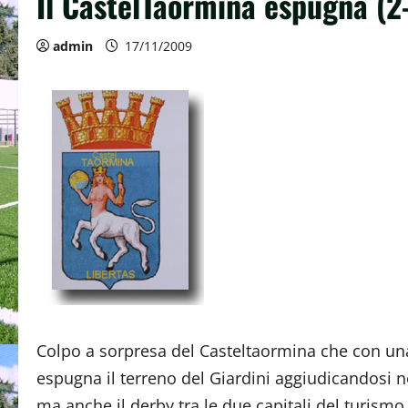
Il CastelTaormina espugna (2-
admin
17/11/2009
Colpo a sorpresa del Casteltaormina che con una
espugna il terreno del Giardini aggiudicandosi no
ma anche il derby tra le due capitali del turismo s