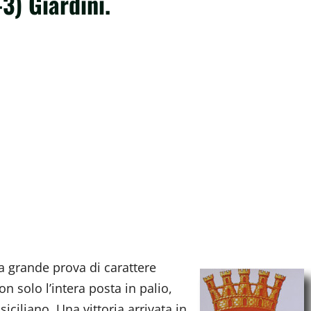
3) Giardini.
 grande prova di carattere
n solo l’intera posta in palio,
iciliano. Una vittoria arrivata in