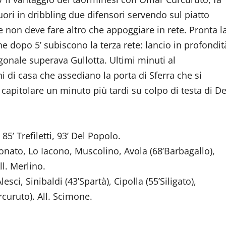
uori in dribbling due difensori servendo sul piatto
 non deve fare altro che appoggiare in rete. Pronta l
e dopo 5’ subiscono la terza rete: lancio in profondit
iagonale superava Gullotta. Ultimi minuti al
 di casa che assediano la porta di Sferra che si
r capitolare un minuto più tardi su colpo di testa di De
 85’ Trefiletti, 93’ Del Popolo.
Donato, Lo Iacono, Muscolino, Avola (68’Barbagallo),
l. Merlino.
sci, Sinibaldi (43’Spartà), Cipolla (55’Siligato),
urcuruto). All. Scimone.