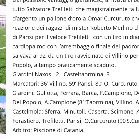
tutto Salvatore Trefiletti che magistralmente fa f
d’argento un pallone d’oro a Omar Curcuruto che
reazione dei ragazzi di mister Roberto Merlino ch
di Parisi per il veloce Trefiletti con un tiro in d
cardiopalmo con l’arrembaggio finale dei padroni
salvava al 92’ da un tiro ravvicinato di Villino pe
Popolo, a tempo praticamente scaduto.
Giardini Naxos 2 Casteltaormina 3
Marcatori: 36’ Villino, 59’ Parisi, 80’ O. Curcuruto,
Giardini: Gullotta, Ferrara, Barca, F.Campione, 
Del Popolo, A.Campione (81’Taormina), Villino. Al
Castelmola: Sferra, Minutoli, Caserta, Scimone, Ale
Forastiero, Trefiletti, Parisi, O.Curcuruto (90’S.C
Arbitro: Piscione di Catania.