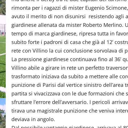
rimonta per i ragazzi di mister Eugenio Scimone
avuto il merito di non disunirsi resistendo agli 
giardinese allenata da mister Roberto Merlino. U
tempo di marca giardinese, ripresa tutta in favo
subito forte i padroni di casa che già al 12’ cos
rete con Villino la cui conclusione sorvolava di p
La pressione giardinese continuava fino al 36’ q
Villino abile a girare in rete un perfetto traver
trasformato iniziava da subito a mettere alle cord
punizione di Parisi dal vertice sinistro dell’area
partita si vivacizzava con le due formazioni che
sfruttare l’errore dell’avversario. I pericoli ar
tirava una magistrale punizione che veniva inter
deviava in angolo.
Dal possibile vantaggio giardinese, arrivava al 8