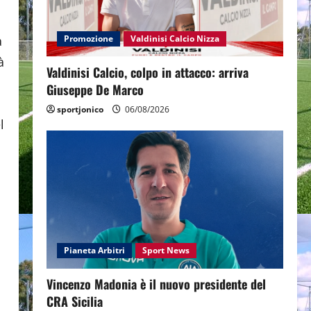
a
Promozione
Valdinisi Calcio Nizza
à
Valdinisi Calcio, colpo in attacco: arriva
Giuseppe De Marco
sportjonico
06/08/2026
l
Pianeta Arbitri
Sport News
Vincenzo Madonia è il nuovo presidente del
CRA Sicilia