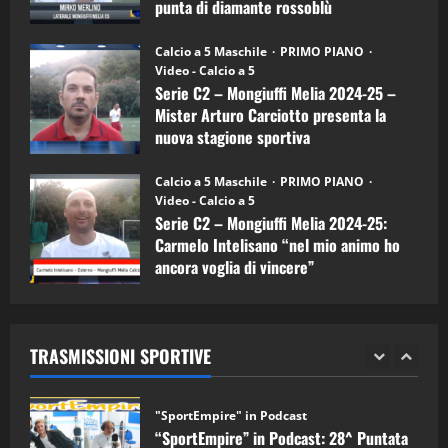
punta di diamante rossoblù
(Mongiuffi
Melia)
"SportEmpire" in Podcast
26/09/2024
“SportEmpire” in Podcast: 26^ Puntata
Calcio a 5 Maschile
PRIMO PIANO
(Martedi 07 Aprile 2026)
Video - Calcio a 5
Serie C2 – Mongiuffi Melia 2024-25 –
08/04/2026
5
Mister Arturo Carciotto presenta la
nuova stagione sportiva
"SportEmpire" in Podcast
11/09/2024
“SportEmpire” in Podcast: 30^ Puntata
Calcio a 5 Maschile
PRIMO PIANO
(Martedi 05 Maggio 2026)
Video - Calcio a 5
Serie C2 – Mongiuffi Melia 2024-25:
08/05/2026
1
Carmelo Intelisano “nel mio animo ho
ancora voglia di vincere”
"SportEmpire" in Podcast
Sport News
05/09/2024
“SportEmpire” in Podcast: 29^ Puntata
(Martedi 28 Aprile 2026)
TRASMISSIONI SPORTIVE
28/04/2026
2
"SportEmpire" in Podcast
“SportEmpire” in Podcast: 28^ Puntata