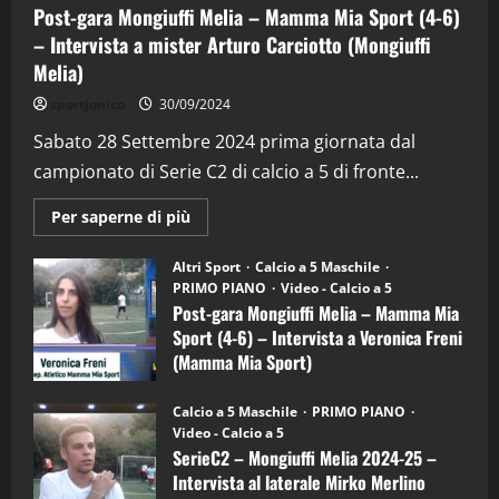
Post-gara Mongiuffi Melia – Mamma Mia Sport (4-6)
– Intervista a mister Arturo Carciotto (Mongiuffi
Melia)
"SportEmpire" in Podcast
Sport News
sportjonico
30/09/2024
“SportEmpire” in Podcast: 29^ Puntata
(Martedi 28 Aprile 2026)
Sabato 28 Settembre 2024 prima giornata dal
campionato di Serie C2 di calcio a 5 di fronte...
28/04/2026
2
Maggiori
Per saperne di più
informazioni
"SportEmpire" in Podcast
su
“SportEmpire” in Podcast: 28^ Puntata
Post-
Altri Sport
Calcio a 5 Maschile
gara
(Martedi 21 Aprile 2026)
PRIMO PIANO
Video - Calcio a 5
Mongiuffi
Melia
Post-gara Mongiuffi Melia – Mamma Mia
21/04/2026
–
3
Sport (4-6) – Intervista a Veronica Freni
Mamma
Mia
(Mamma Mia Sport)
Sport
"SportEmpire" in Podcast
Sport News
(4-
30/09/2024
6)
“SportEmpire” in Podcast: 27^ Puntata
Calcio a 5 Maschile
PRIMO PIANO
–
(Martedi 14 Aprile 2026)
Video - Calcio a 5
Intervista
a
SerieC2 – Mongiuffi Melia 2024-25 –
15/04/2026
mister
4
Intervista al laterale Mirko Merlino
Arturo
Carciotto