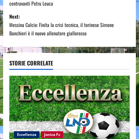
centravanti Petru Leuca
s
Next:
t
Messina Calcio: Finita la crisi tecnica, il torinese Simone
n
Banchieri è il nuovo allenatore giallorosso
a
v
STORIE CORRELATE
i
g
a
t
i
Eccellenza
Jonica Fc