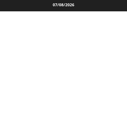
Salta
07/08/2026
al
contenuto