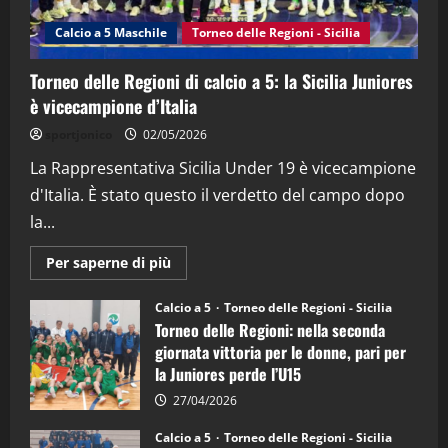
(Martedi 14 Aprile 2026)
Calcio a 5 Maschile
Torneo delle Regioni - Sicilia
15/04/2026
4
Torneo delle Regioni di calcio a 5: la Sicilia Juniores
è vicecampione d’Italia
"SportEmpire" in Podcast
“SportEmpire” in Podcast: 26^ Puntata
sportjonico
02/05/2026
(Martedi 07 Aprile 2026)
La Rappresentativa Sicilia Under 19 è vicecampione
08/04/2026
5
d'Italia. È stato questo il verdetto del campo dopo
la...
Maggiori
Per saperne di più
informazioni
su
Torneo
Calcio a 5
Torneo delle Regioni - Sicilia
delle
Torneo delle Regioni: nella seconda
Regioni
di
giornata vittoria per le donne, pari per
calcio
la Juniores perde l’U15
a
5:
la
27/04/2026
Sicilia
Juniores
Calcio a 5
Torneo delle Regioni - Sicilia
è