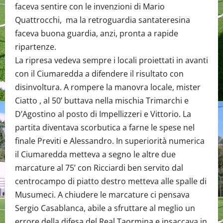
faceva sentire con le invenzioni di Mario
Quattrocchi, ma la retroguardia santateresina
faceva buona guardia, anzi, pronta a rapide
ripartenze.
La ripresa vedeva sempre i locali proiettati in avanti
con il Ciumaredda a difendere il risultato con
disinvoltura. A rompere la manovra locale, mister
Ciatto , al 50’ buttava nella mischia Trimarchi e
D’Agostino al posto di Impellizzeri e Vittorio. La
partita diventava scorbutica a farne le spese nel
finale Previti e Alessandro. In superiorità numerica
il Ciumaredda metteva a segno le altre due
marcature al 75’ con Ricciardi ben servito dal
centrocampo di piatto destro metteva alle spalle di
Musumeci. A chiudere le marcature ci pensava
Sergio Casablanca, abile a sfruttare al meglio un
errore della difesa del Real Taormina e insaccava in