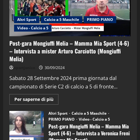
Altri Sport
Calcio a 5 Maschile
PRIMO PIANO
Video - Calcio a 5
Post-gara Mongiuffi Melia – Mamma Mia Sport (4-6)
– Intervista a mister Arturo Carciotto (Mongiuffi
Melia)
"SportEmpire" in Podcast
Sport News
sportjonico
30/09/2024
“SportEmpire” in Podcast: 29^ Puntata
(Martedi 28 Aprile 2026)
Sabato 28 Settembre 2024 prima giornata dal
campionato di Serie C2 di calcio a 5 di fronte...
28/04/2026
2
Maggiori
Per saperne di più
informazioni
"SportEmpire" in Podcast
su
“SportEmpire” in Podcast: 28^ Puntata
Post-
Altri Sport
Calcio a 5 Maschile
gara
(Martedi 21 Aprile 2026)
PRIMO PIANO
Video - Calcio a 5
Mongiuffi
Melia
Post-gara Mongiuffi Melia – Mamma Mia
21/04/2026
–
3
Sport (4-6) – Intervista a Veronica Freni
Mamma
Mia