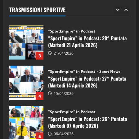
(Martedi 28 Aprile 2026)
TRASMISSIONI SPORTIVE
28/04/2026
2
"SportEmpire" in Podcast
“SportEmpire” in Podcast: 28^ Puntata
(Martedi 21 Aprile 2026)
21/04/2026
3
"SportEmpire" in Podcast
Sport News
“SportEmpire” in Podcast: 27^ Puntata
(Martedi 14 Aprile 2026)
15/04/2026
4
"SportEmpire" in Podcast
“SportEmpire” in Podcast: 26^ Puntata
(Martedi 07 Aprile 2026)
08/04/2026
5