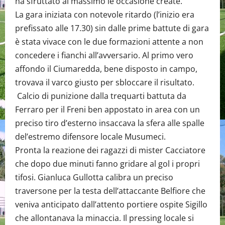
ha sfruttato al massimo le occasione create.
La gara iniziata con notevole ritardo (l’inizio era
prefissato alle 17.30) sin dalle prime battute di gara
è stata vivace con le due formazioni attente a non
concedere i fianchi all’avversario. Al primo vero
affondo il Ciumaredda, bene disposto in campo,
trovava il varco giusto per sbloccare il risultato.
Calcio di punizione dalla trequarti battuta da
Ferraro per il Freni ben appostato in area con un
preciso tiro d’esterno insaccava la sfera alle spalle
del’estremo difensore locale Musumeci.
Pronta la reazione dei ragazzi di mister Cacciatore
che dopo due minuti fanno gridare al gol i propri
tifosi. Gianluca Gullotta calibra un preciso
traversone per la testa dell’attaccante Belfiore che
veniva anticipato dall’attento portiere ospite Sigillo
che allontanava la minaccia. Il pressing locale si