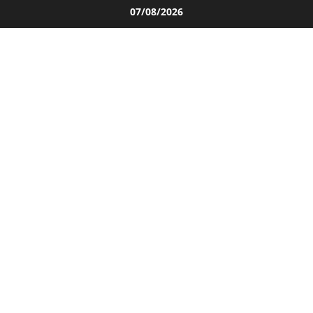
Salta
07/08/2026
al
contenuto