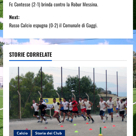
o
Fc Contesse (2-1) brinda contro la Robur Messina.
s
Next:
Russo Calcio espugna (0-2) il Comunale di Gaggi.
t
n
a
STORIE CORRELATE
v
i
g
a
t
i
Calcio
Storia dei Club