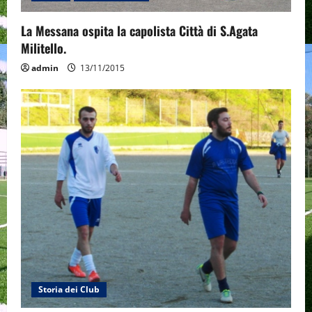
o
La Messana ospita la capolista Città di S.Agata
n
Militello.
admin
13/11/2015
Storia dei Club