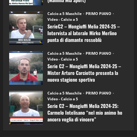
(Mamma Mia Sport)
Sport
"SportEmpire" in Podcast
Sport News
(4-
30/09/2024
6)
“SportEmpire” in Podcast: 27^ Puntata
Calcio a 5 Maschile
PRIMO PIANO
–
(Martedi 14 Aprile 2026)
Video - Calcio a 5
Intervista
a
SerieC2 – Mongiuffi Melia 2024-25 –
15/04/2026
mister
4
Intervista al laterale Mirko Merlino
Arturo
Carciotto
punta di diamante rossoblù
(Mongiuffi
Melia)
"SportEmpire" in Podcast
26/09/2024
“SportEmpire” in Podcast: 26^ Puntata
Calcio a 5 Maschile
PRIMO PIANO
(Martedi 07 Aprile 2026)
Video - Calcio a 5
Serie C2 – Mongiuffi Melia 2024-25 –
08/04/2026
5
Mister Arturo Carciotto presenta la
nuova stagione sportiva
"SportEmpire" in Podcast
11/09/2024
“SportEmpire” in Podcast: 30^ Puntata
Calcio a 5 Maschile
PRIMO PIANO
(Martedi 05 Maggio 2026)
Video - Calcio a 5
Serie C2 – Mongiuffi Melia 2024-25:
08/05/2026
1
Carmelo Intelisano “nel mio animo ho
ancora voglia di vincere”
"SportEmpire" in Podcast
Sport News
05/09/2024
“SportEmpire” in Podcast: 29^ Puntata