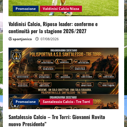
o
Promozione
Valdinisi Calcio Nizza
n
Valdinisi Calcio, Riposo leader: conferme e
continuità per la stagione 2026/2027
sportjonico
07/08/2026
Promozione
Santalessio Calcio - Tre Torri
Santalessio Calcio – Tre Torri: Giovanni Rovito
nuovo Presidente”