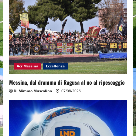
Acr Messina
Eccellenza
Messina, dal dramma di Ragusa al no al ripescaggio
Di Mimmo Muscolino
07/08/2026