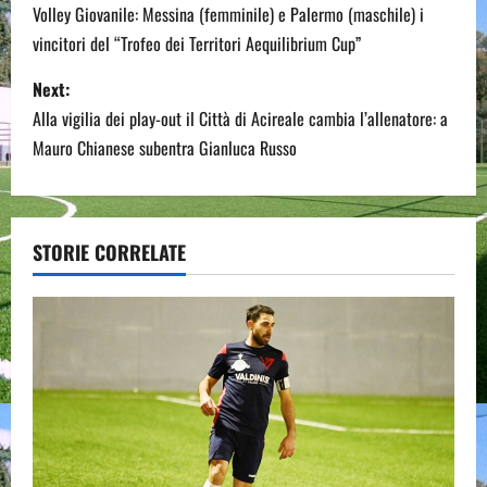
o
Volley Giovanile: Messina (femminile) e Palermo (maschile) i
vincitori del “Trofeo dei Territori Aequilibrium Cup”
s
Next:
t
Alla vigilia dei play-out il Città di Acireale cambia l’allenatore: a
n
Mauro Chianese subentra Gianluca Russo
a
v
STORIE CORRELATE
i
g
a
t
i