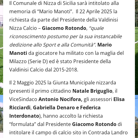
Il Comunale di Nizza di Sicilia sarà intitolato alla
memoria di “Mario Manoti”. Il 22 Aprile 2025 la
richiesta da parte del Presidente della Valdinisi
Nizza Calcio –
Giacomo Rotondo
,
“quale
riconoscimento postumo per la sua instancabile
dedizione allo Sport e alla Comunità”
.
Mario
Manoti
da giocatore ha militato con la maglia del
Milazzo (Serie D) ed è stato Presidente della
Valdinisi Calcio dal 2015-2018.
Il 2 Maggio 2025 la Giunta Municipale nizzarda
(presenti il primo cittadino
Natale Briguglio
, il
ViceSindaco
Antonio Nocifora,
gli assessori
Elisa
Ricciardi
,
Gabriella Denaro e Federica
Interdonato
), hanno accolto la richiesta
“formulata” dal Presidente
Giacomo Rotondo
di
intitolare il campo di calcio sito in Contrada Landro