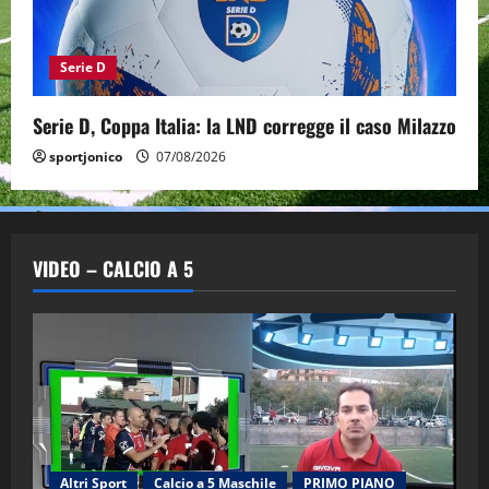
Serie D
Serie D, Coppa Italia: la LND corregge il caso Milazzo
sportjonico
07/08/2026
VIDEO – CALCIO A 5
Altri Sport
Calcio a 5 Maschile
PRIMO PIANO