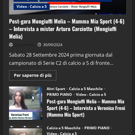
Video - Calcio a 5
Post-gara Mongiuffi Melia – Mamma Mia Sport (4-6)
– Intervista a mister Arturo Carciotto (Mongiuffi
Melia)
"SportEmpire" in Podcast
Sport News
sportjonico
30/09/2024
“SportEmpire” in Podcast: 29^ Puntata
(Martedi 28 Aprile 2026)
Sabato 28 Settembre 2024 prima giornata dal
campionato di Serie C2 di calcio a 5 di fronte...
28/04/2026
2
Maggiori
Per saperne di più
informazioni
"SportEmpire" in Podcast
su
“SportEmpire” in Podcast: 28^ Puntata
Post-
Altri Sport
Calcio a 5 Maschile
gara
(Martedi 21 Aprile 2026)
PRIMO PIANO
Video - Calcio a 5
Mongiuffi
Melia
Post-gara Mongiuffi Melia – Mamma Mia
21/04/2026
–
3
Sport (4-6) – Intervista a Veronica Freni
Mamma
Mia
(Mamma Mia Sport)
Sport
"SportEmpire" in Podcast
Sport News
(4-
30/09/2024
6)
“SportEmpire” in Podcast: 27^ Puntata
Calcio a 5 Maschile
PRIMO PIANO
–
(Martedi 14 Aprile 2026)
Video - Calcio a 5
Intervista