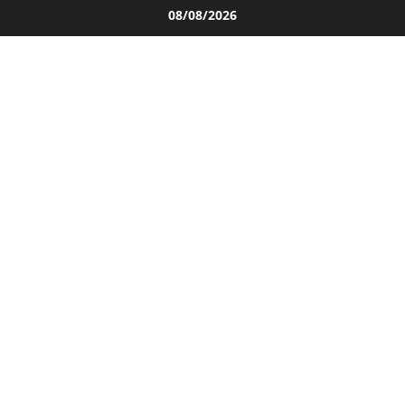
Salta
08/08/2026
al
contenuto