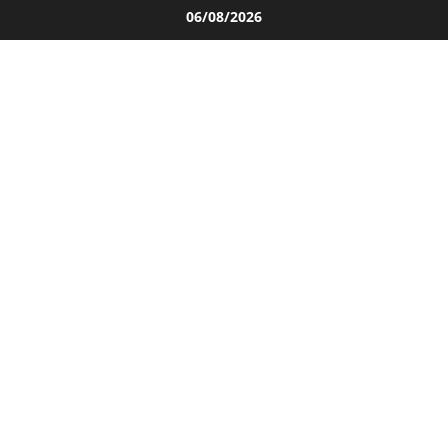
Salta
06/08/2026
al
contenuto