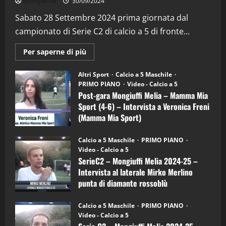
sportjonico
30/09/2024
“SportEmpire” in Podcast: 29^ Puntata
(Martedi 28 Aprile 2026)
Sabato 28 Settembre 2024 prima giornata dal
campionato di Serie C2 di calcio a 5 di fronte...
28/04/2026
2
Maggiori
Per saperne di più
informazioni
"SportEmpire" in Podcast
su
“SportEmpire” in Podcast: 28^ Puntata
Post-
Altri Sport
Calcio a 5 Maschile
gara
(Martedi 21 Aprile 2026)
PRIMO PIANO
Video - Calcio a 5
Mongiuffi
Melia
Post-gara Mongiuffi Melia – Mamma Mia
21/04/2026
–
3
Sport (4-6) – Intervista a Veronica Freni
Mamma
Mia
(Mamma Mia Sport)
Sport
"SportEmpire" in Podcast
Sport News
(4-
30/09/2024
6)
“SportEmpire” in Podcast: 27^ Puntata
Calcio a 5 Maschile
PRIMO PIANO
–
(Martedi 14 Aprile 2026)
Video - Calcio a 5
Intervista
a
SerieC2 – Mongiuffi Melia 2024-25 –
15/04/2026
mister
4
Intervista al laterale Mirko Merlino
Arturo
Carciotto
punta di diamante rossoblù
(Mongiuffi
Melia)
"SportEmpire" in Podcast
26/09/2024
“SportEmpire” in Podcast: 26^ Puntata
Calcio a 5 Maschile
PRIMO PIANO
(Martedi 07 Aprile 2026)
Video - Calcio a 5