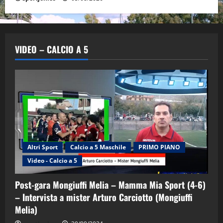
VIDEO – CALCIO A 5
Altri Sport
Calcio a 5 Maschile
PRIMO PIANO
Video - Calcio a 5
Post-gara Mongiuffi Melia – Mamma Mia Sport (4-6)
– Intervista a mister Arturo Carciotto (Mongiuffi
Melia)
"SportEmpire" in Podcast
Sport News