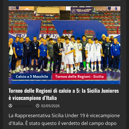
28/04/2026
2
"SportEmpire" in Podcast
“SportEmpire” in Podcast: 28^ Puntata
(Martedi 21 Aprile 2026)
21/04/2026
3
"SportEmpire" in Podcast
Sport News
“SportEmpire” in Podcast: 27^ Puntata
(Martedi 14 Aprile 2026)
Calcio a 5 Maschile
Torneo delle Regioni - Sicilia
15/04/2026
4
Torneo delle Regioni di calcio a 5: la Sicilia Juniores
è vicecampione d’Italia
"SportEmpire" in Podcast
“SportEmpire” in Podcast: 26^ Puntata
sportjonico
02/05/2026
(Martedi 07 Aprile 2026)
La Rappresentativa Sicilia Under 19 è vicecampione
08/04/2026
5
d'Italia. È stato questo il verdetto del campo dopo