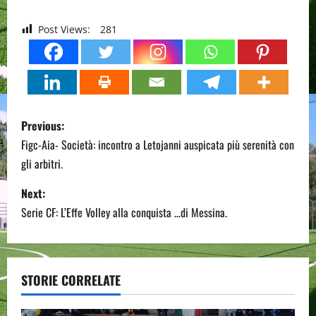
Post Views:
281
P
Previous:
o
Figc-Aia- Società: incontro a Letojanni auspicata più serenità con
gli arbitri.
s
Next:
t
Serie CF: L’Effe Volley alla conquista …di Messina.
n
a
STORIE CORRELATE
v