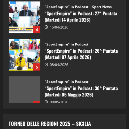
"SportEmpire" in Podcast
Sport News
“SportEmpire” in Podcast: 27^ Puntata
(Martedi 14 Aprile 2026)
15/04/2026
4
"SportEmpire" in Podcast
“SportEmpire” in Podcast: 26^ Puntata
(Martedi 07 Aprile 2026)
08/04/2026
5
"SportEmpire" in Podcast
“SportEmpire” in Podcast: 30^ Puntata
(Martedi 05 Maggio 2026)
08/05/2026
1
"SportEmpire" in Podcast
Sport News
“SportEmpire” in Podcast: 29^ Puntata
TORNEO DELLE REGIONI 2025 – SICILIA
(Martedi 28 Aprile 2026)