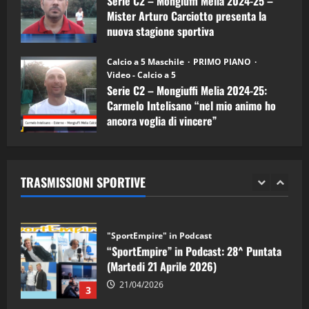
Serie C2 – Mongiuffi Melia 2024-25 –
08/04/2026
5
Mister Arturo Carciotto presenta la
nuova stagione sportiva
"SportEmpire" in Podcast
11/09/2024
“SportEmpire” in Podcast: 30^ Puntata
Calcio a 5 Maschile
PRIMO PIANO
(Martedi 05 Maggio 2026)
Video - Calcio a 5
Serie C2 – Mongiuffi Melia 2024-25:
08/05/2026
1
Carmelo Intelisano “nel mio animo ho
ancora voglia di vincere”
"SportEmpire" in Podcast
Sport News
05/09/2024
“SportEmpire” in Podcast: 29^ Puntata
(Martedi 28 Aprile 2026)
TRASMISSIONI SPORTIVE
28/04/2026
2
"SportEmpire" in Podcast
“SportEmpire” in Podcast: 28^ Puntata
(Martedi 21 Aprile 2026)
21/04/2026
3