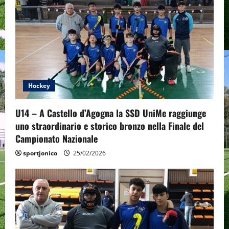
i
g
a
t
Hockey
i
o
U14 – A Castello d’Agogna la SSD UniMe raggiunge
uno straordinario e storico bronzo nella Finale del
n
Campionato Nazionale
sportjonico
25/02/2026