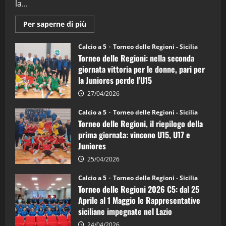
la...
Maggiori
Per saperne di più
informazioni
su
Torneo
Calcio a 5
Torneo delle Regioni - Sicilia
delle
Torneo delle Regioni: nella seconda
Regioni
di
giornata vittoria per le donne, pari per
calcio
la Juniores perde l’U15
a
5:
la
27/04/2026
Sicilia
Juniores
Calcio a 5
Torneo delle Regioni - Sicilia
è
Torneo delle Regioni, il riepilogo della
vicecampione
d’Italia
prima giornata: vincono U15, U17 e
Juniores
25/04/2026
Calcio a 5
Torneo delle Regioni - Sicilia
Torneo delle Regioni 2026 C5: dal 25
Aprile al 1 Maggio le Rappresentative
siciliane impegnate nel Lazio
24/04/2026