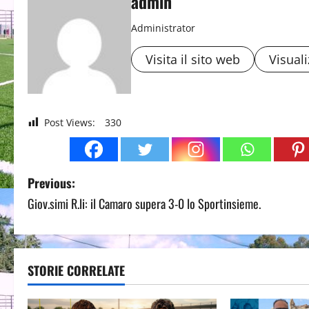
admin
Administrator
Visita il sito web
Visuali
Post Views:
330
P
Previous:
Giov.simi R.li: il Camaro supera 3-0 lo Sportinsieme.
o
s
t
STORIE CORRELATE
n