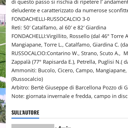
di questo passo si rischia di ripetere l’ andamen
deludente e caratterizzato da numerose sconfitt
FONDACHELLI-RUSSOCALCIO 3-0
Reti: 50′ Catalfamo, al 60′ e 82′ Giardina
FONDACHELLI:Virgillito, Rossello (dal 46° Torre A.)
Mangiapane, Torre L., Catalfamo, Giardina C. (da
RUSSOCALCIO:Contarino W., Strano, Scuto A., Mes
Zappalà (77° Rapisarda E.), Petrella, Puglisi N.( d
Ammoniti: Bucolo, Cicero, Campo, Mangiapane, Re
(Russocalcio)
Arbitro: Bertè Giuseppe di Barcellona Pozzo di G
Note: giornata invernale e fredda, campo in disc
SULL'AUTORE