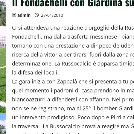
Il Fondachelli con Giardina s
admin
27/01/2010
Ci si attendeva una reazione d’orgoglio della Ru
Fondachelli, ma dalla trasferta messinese i bian
tornano con una prestazione a dir poco deludente
ricerca della vittoria per tirarsi fuori dalla zon
determinazione. La Russocalcio è apparsa timida
la difesa dei locali.
La gara inizia con Zappalà che si presenta a tu pe
quel momento i padroni di casa prendono in mano
biancoazzurri a difendersi con affanno. Nei primi
non se ne registrano, ma al 25° il bomber Giardi
un intervento prodigioso. Poco dopo e Pirri a cal
la traversa. La Russocalcio prova a reagire ma 