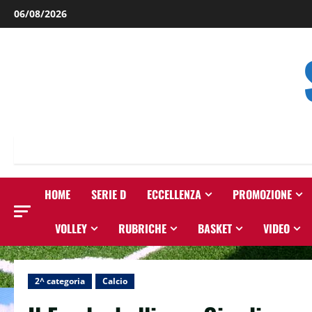
Salta
06/08/2026
al
contenuto
HOME
SERIE D
ECCELLENZA
PROMOZIONE
VOLLEY
RUBRICHE
BASKET
VIDEO
2^ categoria
Calcio