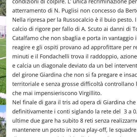
condizioni di colpire. L’ unica recriminazione per
atterramento di N. Puglisi non concesso da Bert
Nella ripresa per la Russocalcio è il buio pesto. 
calcio di rigore per fallo di A. Scuto ai danni di 
Catalfamo che non sbaglia e porta in vantaggio i
reagire e gli ospiti provano ad approfittare per
minuti e il Fondachelli trova il raddoppio, azion
e calcia un diagonale deviato da un bel interven
del girone Giardina che non si fa pregare e insac
territoriale e senza grosse difficoltà controllano
che mai impensieriscono Virgillito.
Nel finale di gara il tris ad opera di Giardina 
definitivamente i conti siglando la rete del 3 a 
ultime due gare ha subito 8 reti senza realizzar
mantenere un posto in zona play-off, le squadr