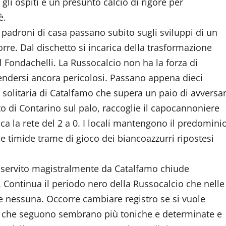
 gli ospiti è un presunto calcio di rigore per
è.
I padroni di casa passano subito sugli sviluppi di un
Torre. Dal dischetto si incarica della trasformazione
l Fondachelli. La Russocalcio non ha la forza di
 rendersi ancora pericolosi. Passano appena dieci
e solitaria di Catalfamo che supera un paio di avversar
to di Contarino sul palo, raccoglie il capocannoniere
ca la rete del 2 a 0. I locali mantengono il predomini
 le timide trame di gioco dei biancoazzurri ripostesi
che servito magistralmente da Catalfamo chiude
0. Continua il periodo nero della Russocalcio che nelle
ne nessuna. Occorre cambiare registro se si vuole
e che seguono sembrano più toniche e determinate e