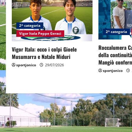
a
v
2^ categoria
i
2^ categoria
Vigor Itala Peppe Geraci
g
Roccalumera Cal
Vigor Itala: ecco i colpi Gioele
della continuit
a
Musumarra e Natale Miduri
Mangiò conferm
sportjonico
29/07/2026
t
sportjonico
i
o
n