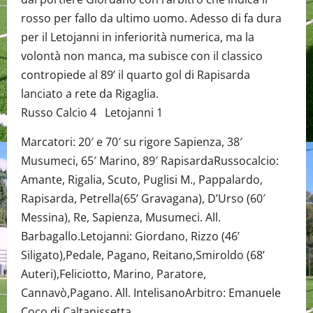
rosso per fallo da ultimo uomo. Adesso di fa dura
per il Letojanni in inferiorità numerica, ma la
volontà non manca, ma subisce con il classico
contropiede al 89’ il quarto gol di Rapisarda
lanciato a rete da Rigaglia.
Russo Calcio 4 Letojanni 1
Marcatori: 20′ e 70′ su rigore Sapienza, 38′
Musumeci, 65′ Marino, 89′ RapisardaRussocalcio:
Amante, Rigalia, Scuto, Puglisi M., Pappalardo,
Rapisarda, Petrella(65’ Gravagana), D’Urso (60′
Messina), Re, Sapienza, Musumeci. All.
Barbagallo.Letojanni: Giordano, Rizzo (46’
Siligato),Pedale, Pagano, Reitano,Smiroldo (68’
Auteri),Feliciotto, Marino, Paratore,
Cannavò,Pagano. All. IntelisanoArbitro: Emanuele
Coco di Caltanissetta.