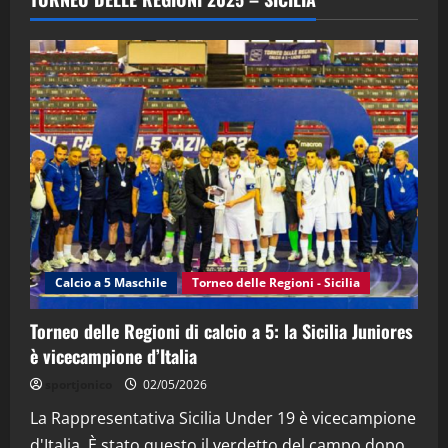
(Martedi 28 Aprile 2026)
28/04/2026
2
"SportEmpire" in Podcast
“SportEmpire” in Podcast: 28^ Puntata
(Martedi 21 Aprile 2026)
21/04/2026
3
"SportEmpire" in Podcast
Sport News
“SportEmpire” in Podcast: 27^ Puntata
(Martedi 14 Aprile 2026)
Calcio a 5 Maschile
Torneo delle Regioni - Sicilia
15/04/2026
4
Torneo delle Regioni di calcio a 5: la Sicilia Juniores
è vicecampione d’Italia
"SportEmpire" in Podcast
“SportEmpire” in Podcast: 26^ Puntata
sportjonico
02/05/2026
(Martedi 07 Aprile 2026)
La Rappresentativa Sicilia Under 19 è vicecampione
08/04/2026
5
d'Italia. È stato questo il verdetto del campo dopo