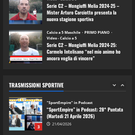
Serie C2 – Mongiuffi Melia 2024-25 –
08/04/2026
5
Mister Arturo Carciotto presenta la
nuova stagione sportiva
"SportEmpire" in Podcast
11/09/2024
“SportEmpire” in Podcast: 30^ Puntata
Calcio a 5 Maschile
PRIMO PIANO
(Martedi 05 Maggio 2026)
Video - Calcio a 5
Serie C2 – Mongiuffi Melia 2024-25:
08/05/2026
1
Carmelo Intelisano “nel mio animo ho
ancora voglia di vincere”
"SportEmpire" in Podcast
Sport News
05/09/2024
“SportEmpire” in Podcast: 29^ Puntata
(Martedi 28 Aprile 2026)
TRASMISSIONI SPORTIVE
28/04/2026
2
"SportEmpire" in Podcast
“SportEmpire” in Podcast: 28^ Puntata
(Martedi 21 Aprile 2026)
21/04/2026
3