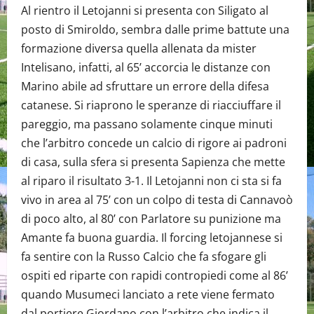
Al rientro il Letojanni si presenta con Siligato al
posto di Smiroldo, sembra dalle prime battute una
formazione diversa quella allenata da mister
Intelisano, infatti, al 65’ accorcia le distanze con
Marino abile ad sfruttare un errore della difesa
catanese. Si riaprono le speranze di riacciuffare il
pareggio, ma passano solamente cinque minuti
che l’arbitro concede un calcio di rigore ai padroni
di casa, sulla sfera si presenta Sapienza che mette
al riparo il risultato 3-1. Il Letojanni non ci sta si fa
vivo in area al 75’ con un colpo di testa di Cannavoò
di poco alto, al 80’ con Parlatore su punizione ma
Amante fa buona guardia. Il forcing letojannese si
fa sentire con la Russo Calcio che fa sfogare gli
ospiti ed riparte con rapidi contropiedi come al 86’
quando Musumeci lanciato a rete viene fermato
dal portiere Giordano con l’arbitro che indica il