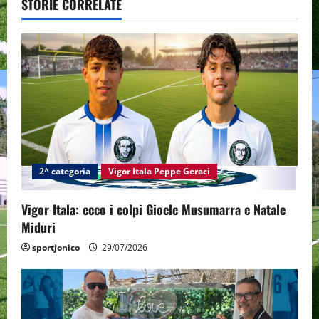
v
STORIE CORRELATE
i
g
a
t
i
2^ categoria
Vigor Itala Peppe Geraci
o
n
Vigor Itala: ecco i colpi Gioele Musumarra e Natale
Miduri
sportjonico
29/07/2026