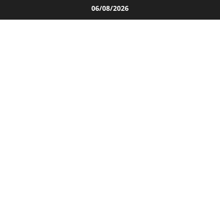
Salta
06/08/2026
al
contenuto