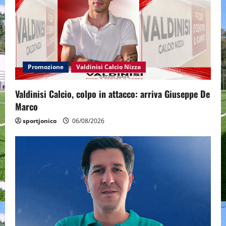
Promozione
Valdinisi Calcio Nizza
Valdinisi Calcio, colpo in attacco: arriva Giuseppe De
Marco
sportjonico
06/08/2026