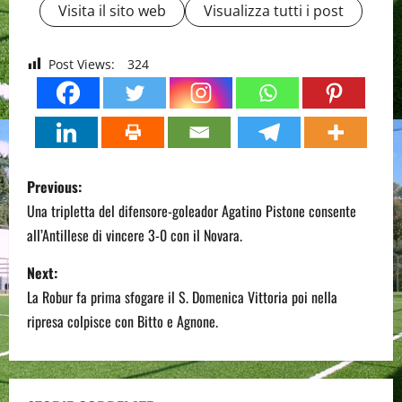
Visita il sito web
Visualizza tutti i post
Post Views:
324
P
Previous:
o
Una tripletta del difensore-goleador Agatino Pistone consente
all’Antillese di vincere 3-0 con il Novara.
s
Next:
t
La Robur fa prima sfogare il S. Domenica Vittoria poi nella
n
ripresa colpisce con Bitto e Agnone.
a