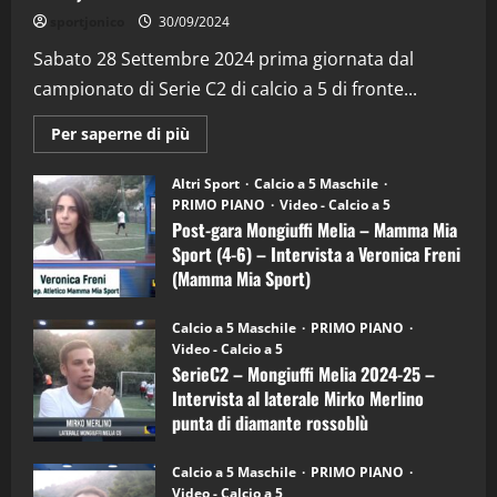
"SportEmpire" in Podcast
Sport News
sportjonico
30/09/2024
“SportEmpire” in Podcast: 29^ Puntata
(Martedi 28 Aprile 2026)
Sabato 28 Settembre 2024 prima giornata dal
campionato di Serie C2 di calcio a 5 di fronte...
28/04/2026
2
Maggiori
Per saperne di più
informazioni
"SportEmpire" in Podcast
su
“SportEmpire” in Podcast: 28^ Puntata
Post-
Altri Sport
Calcio a 5 Maschile
gara
(Martedi 21 Aprile 2026)
PRIMO PIANO
Video - Calcio a 5
Mongiuffi
Melia
Post-gara Mongiuffi Melia – Mamma Mia
21/04/2026
–
3
Sport (4-6) – Intervista a Veronica Freni
Mamma
Mia
(Mamma Mia Sport)
Sport
"SportEmpire" in Podcast
Sport News
(4-
30/09/2024
6)
“SportEmpire” in Podcast: 27^ Puntata
Calcio a 5 Maschile
PRIMO PIANO
–
(Martedi 14 Aprile 2026)
Video - Calcio a 5
Intervista
a
SerieC2 – Mongiuffi Melia 2024-25 –
15/04/2026
mister
4
Intervista al laterale Mirko Merlino
Arturo
Carciotto
punta di diamante rossoblù
(Mongiuffi
Melia)
"SportEmpire" in Podcast
26/09/2024
“SportEmpire” in Podcast: 26^ Puntata
Calcio a 5 Maschile
PRIMO PIANO
(Martedi 07 Aprile 2026)
Video - Calcio a 5