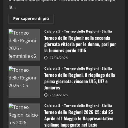
la...
Maggiori
Per saperne di più
informazioni
su
Torneo
Calcio a 5
Torneo delle Regioni - Sicilia
delle
Torneo delle Regioni: nella seconda
Regioni
di
giornata vittoria per le donne, pari per
calcio
la Juniores perde l’U15
a
5:
la
27/04/2026
Sicilia
Juniores
Calcio a 5
Torneo delle Regioni - Sicilia
è
Torneo delle Regioni, il riepilogo della
vicecampione
d’Italia
prima giornata: vincono U15, U17 e
Juniores
25/04/2026
Calcio a 5
Torneo delle Regioni - Sicilia
Torneo delle Regioni 2026 C5: dal 25
Aprile al 1 Maggio le Rappresentative
siciliane impegnate nel Lazio