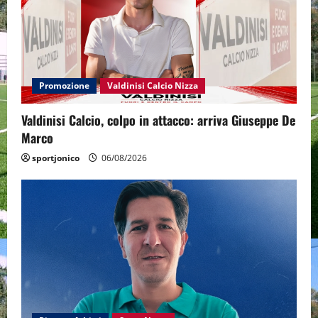
Promozione
Valdinisi Calcio Nizza
Valdinisi Calcio, colpo in attacco: arriva Giuseppe De
Marco
sportjonico
06/08/2026