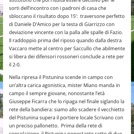
sorti dell’incontro con i padroni di casa che
sbloccano il risultato dopo 15’: traversone perfetto
di Daniele D’Amico per la testa di Giarrizzo con
deviazione vincente con la palla alle spalle di Fazio.
Il raddoppio prima del riposo quando dalla destra
Vaccaro mette al centro per Saccullo che abilmente
si libera dei difensori rossoneri conclude a rete per
il 2-0.
Nella ripresa il Pistunina scende in campo con
un’altra carica agonistica, mister Miano manda in
campo il sempre giovane, nonostante l’età
Giuseppe Ficarra che lo ripaga nel finale siglando la
rete della bandiera: siamo allo scadere il vecchietto
del Pistunina supera il portiere locale Scrivano con
un preciso pallonetto. Prima della rete di
consolazione, il Pistunina nonostante sotto di due