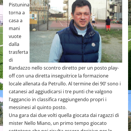
Pistunina
torna a
casa a
mani
vuote
dalla
trasferta
di
Randazzo nello scontro diretto per un posto play-
off con una diretta inseguitrice la formazione
locale allenata da Petrullo. Al termine dei 90’ sono i
catanesi ad aggiudicarsi i tre punti che valgono
l’aggancio in classifica raggiungendo propri i
messinesi al quinto posto.
Una gara dai due volti quella giocata dai ragazzi di
mister Nello Miano, un primo tempo giocato
sottotono che poi risulta essere decisivo per le