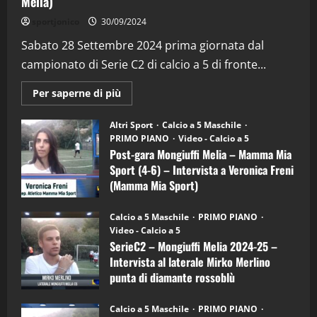
Melia)
"SportEmpire" in Podcast
Sport News
sportjonico
30/09/2024
“SportEmpire” in Podcast: 29^ Puntata
(Martedi 28 Aprile 2026)
Sabato 28 Settembre 2024 prima giornata dal
campionato di Serie C2 di calcio a 5 di fronte...
28/04/2026
2
Maggiori
Per saperne di più
informazioni
"SportEmpire" in Podcast
su
“SportEmpire” in Podcast: 28^ Puntata
Post-
Altri Sport
Calcio a 5 Maschile
gara
(Martedi 21 Aprile 2026)
PRIMO PIANO
Video - Calcio a 5
Mongiuffi
Melia
Post-gara Mongiuffi Melia – Mamma Mia
21/04/2026
–
3
Sport (4-6) – Intervista a Veronica Freni
Mamma
Mia
(Mamma Mia Sport)
Sport
"SportEmpire" in Podcast
Sport News
(4-
30/09/2024
6)
“SportEmpire” in Podcast: 27^ Puntata
Calcio a 5 Maschile
PRIMO PIANO
–
(Martedi 14 Aprile 2026)
Video - Calcio a 5
Intervista
a
SerieC2 – Mongiuffi Melia 2024-25 –
15/04/2026
mister
4
Intervista al laterale Mirko Merlino
Arturo
Carciotto
punta di diamante rossoblù
(Mongiuffi
Melia)
"SportEmpire" in Podcast
26/09/2024
“SportEmpire” in Podcast: 26^ Puntata
Calcio a 5 Maschile
PRIMO PIANO