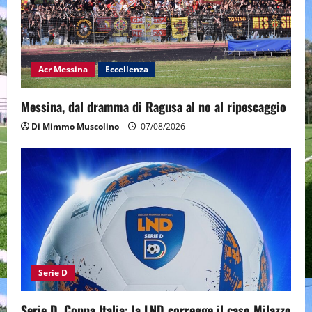
Acr Messina
Eccellenza
Messina, dal dramma di Ragusa al no al ripescaggio
Di Mimmo Muscolino
07/08/2026
Serie D
Serie D, Coppa Italia: la LND corregge il caso Milazzo