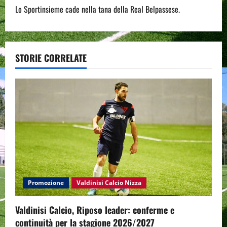
t
Lo Sportinsieme cade nella tana della Real Belpassese.
n
a
STORIE CORRELATE
v
i
g
a
t
i
Promozione
Valdinisi Calcio Nizza
o
Valdinisi Calcio, Riposo leader: conferme e
n
continuità per la stagione 2026/2027