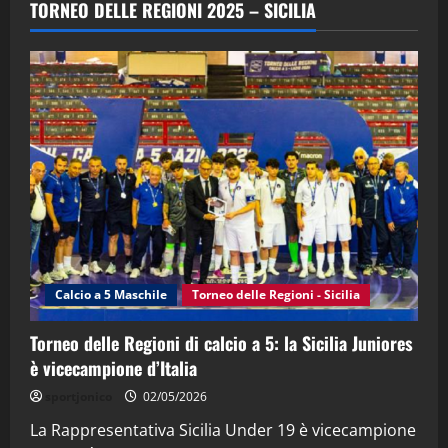
TORNEO DELLE REGIONI 2025 – SICILIA
(Martedi 28 Aprile 2026)
28/04/2026
2
"SportEmpire" in Podcast
“SportEmpire” in Podcast: 28^ Puntata
(Martedi 21 Aprile 2026)
21/04/2026
3
"SportEmpire" in Podcast
Sport News
“SportEmpire” in Podcast: 27^ Puntata
(Martedi 14 Aprile 2026)
Calcio a 5 Maschile
Torneo delle Regioni - Sicilia
15/04/2026
4
Torneo delle Regioni di calcio a 5: la Sicilia Juniores
è vicecampione d’Italia
"SportEmpire" in Podcast
“SportEmpire” in Podcast: 26^ Puntata
sportjonico
02/05/2026
(Martedi 07 Aprile 2026)
La Rappresentativa Sicilia Under 19 è vicecampione
08/04/2026
5