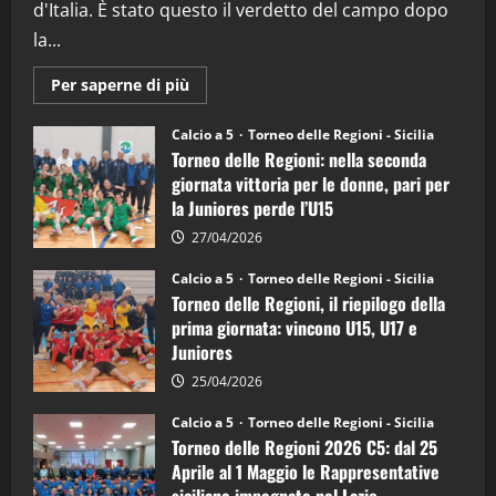
d'Italia. È stato questo il verdetto del campo dopo
la...
Maggiori
Per saperne di più
informazioni
su
Torneo
Calcio a 5
Torneo delle Regioni - Sicilia
delle
Torneo delle Regioni: nella seconda
Regioni
di
giornata vittoria per le donne, pari per
calcio
la Juniores perde l’U15
a
5:
la
27/04/2026
Sicilia
Juniores
Calcio a 5
Torneo delle Regioni - Sicilia
è
Torneo delle Regioni, il riepilogo della
vicecampione
d’Italia
prima giornata: vincono U15, U17 e
Juniores
25/04/2026
Calcio a 5
Torneo delle Regioni - Sicilia
Torneo delle Regioni 2026 C5: dal 25
Aprile al 1 Maggio le Rappresentative
siciliane impegnate nel Lazio