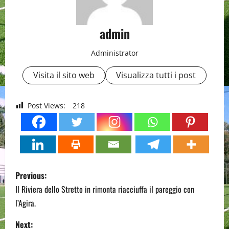
admin
Administrator
Visita il sito web
Visualizza tutti i post
Post Views:
218
P
Previous:
o
Il Riviera dello Stretto in rimonta riacciuffa il pareggio con
l’Agira.
s
Next: