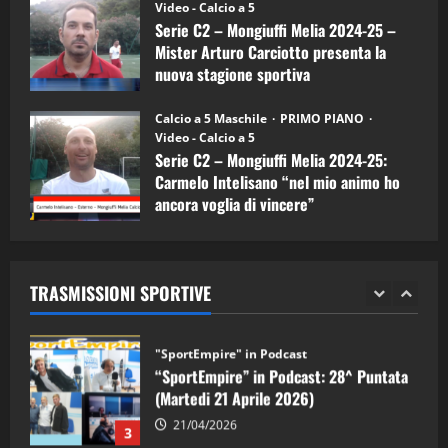
(Martedi 07 Aprile 2026)
Video - Calcio a 5
Serie C2 – Mongiuffi Melia 2024-25 –
08/04/2026
5
Mister Arturo Carciotto presenta la
nuova stagione sportiva
"SportEmpire" in Podcast
11/09/2024
“SportEmpire” in Podcast: 30^ Puntata
Calcio a 5 Maschile
PRIMO PIANO
(Martedi 05 Maggio 2026)
Video - Calcio a 5
Serie C2 – Mongiuffi Melia 2024-25:
08/05/2026
1
Carmelo Intelisano “nel mio animo ho
ancora voglia di vincere”
"SportEmpire" in Podcast
Sport News
05/09/2024
“SportEmpire” in Podcast: 29^ Puntata
(Martedi 28 Aprile 2026)
TRASMISSIONI SPORTIVE
28/04/2026
2
"SportEmpire" in Podcast
“SportEmpire” in Podcast: 28^ Puntata
(Martedi 21 Aprile 2026)
21/04/2026
3