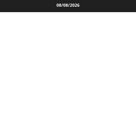
Salta
08/08/2026
al
contenuto