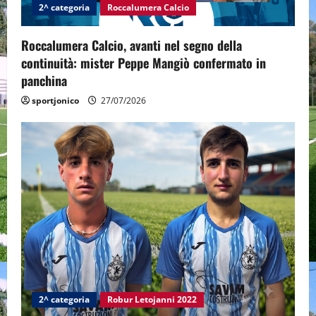
2^ categoria
Roccalumera Calcio
Roccalumera Calcio, avanti nel segno della
continuità: mister Peppe Mangiò confermato in
panchina
sportjonico
27/07/2026
2^ categoria
Robur Letojanni 2022