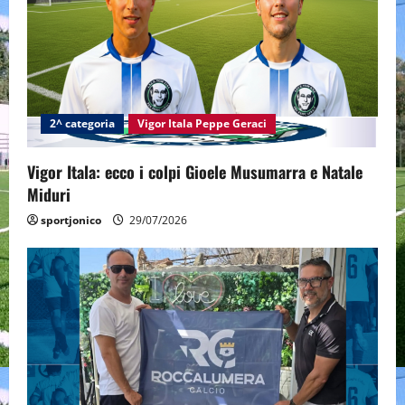
a
t
i
2^ categoria
Vigor Itala Peppe Geraci
o
n
Vigor Itala: ecco i colpi Gioele Musumarra e Natale
Miduri
sportjonico
29/07/2026