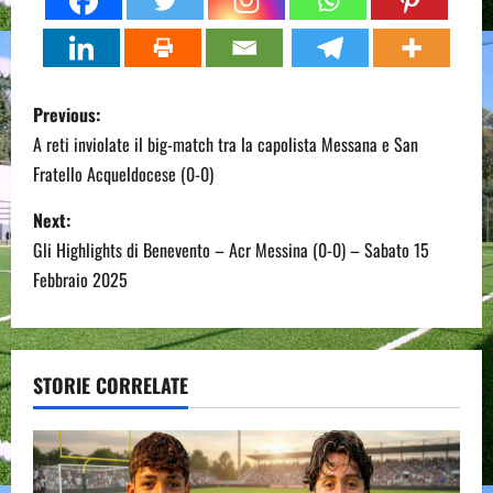
P
Previous:
o
A reti inviolate il big-match tra la capolista Messana e San
Fratello Acqueldocese (0-0)
s
Next:
t
Gli Highlights di Benevento – Acr Messina (0-0) – Sabato 15
n
Febbraio 2025
a
v
STORIE CORRELATE
i
g