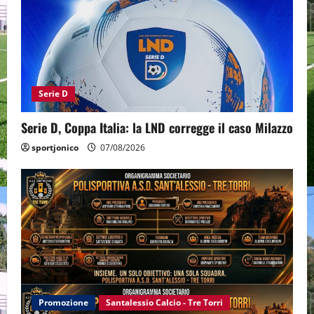
Serie D
Serie D, Coppa Italia: la LND corregge il caso Milazzo
sportjonico
07/08/2026
Promozione
Santalessio Calcio - Tre Torri