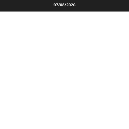
Salta
07/08/2026
al
contenuto