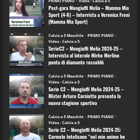
(Martedi 21 Aprile 2026)
PRIMO PIANO
Video - Calcio a 5
Mongiuffi
Melia
Post-gara Mongiuffi Melia – Mamma Mia
21/04/2026
–
3
Sport (4-6) – Intervista a Veronica Freni
Mamma
Mia
(Mamma Mia Sport)
Sport
"SportEmpire" in Podcast
Sport News
(4-
30/09/2024
6)
“SportEmpire” in Podcast: 27^ Puntata
Calcio a 5 Maschile
PRIMO PIANO
–
(Martedi 14 Aprile 2026)
Video - Calcio a 5
Intervista
a
SerieC2 – Mongiuffi Melia 2024-25 –
15/04/2026
mister
4
Intervista al laterale Mirko Merlino
Arturo
Carciotto
punta di diamante rossoblù
(Mongiuffi
Melia)
"SportEmpire" in Podcast
26/09/2024
“SportEmpire” in Podcast: 26^ Puntata
Calcio a 5 Maschile
PRIMO PIANO
(Martedi 07 Aprile 2026)
Video - Calcio a 5
Serie C2 – Mongiuffi Melia 2024-25 –
08/04/2026
5
Mister Arturo Carciotto presenta la
nuova stagione sportiva
"SportEmpire" in Podcast
11/09/2024
“SportEmpire” in Podcast: 30^ Puntata
Calcio a 5 Maschile
PRIMO PIANO
(Martedi 05 Maggio 2026)
Video - Calcio a 5
Serie C2 – Mongiuffi Melia 2024-25:
08/05/2026
1
Carmelo Intelisano “nel mio animo ho