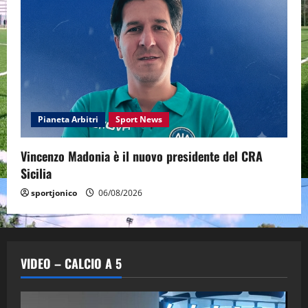
Pianeta Arbitri
Sport News
Vincenzo Madonia è il nuovo presidente del CRA
Sicilia
sportjonico
06/08/2026
VIDEO – CALCIO A 5