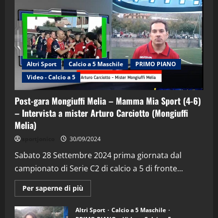
Altri Sport
Calcio a 5 Maschile
PRIMO PIANO
Video - Calcio a 5
Post-gara Mongiuffi Melia – Mamma Mia Sport (4-6)
– Intervista a mister Arturo Carciotto (Mongiuffi
Melia)
"SportEmpire" in Podcast
Sport News
sportjonico
30/09/2024
“SportEmpire” in Podcast: 29^ Puntata
(Martedi 28 Aprile 2026)
Sabato 28 Settembre 2024 prima giornata dal
campionato di Serie C2 di calcio a 5 di fronte...
28/04/2026
2
Maggiori
Per saperne di più
informazioni
"SportEmpire" in Podcast
su
“SportEmpire” in Podcast: 28^ Puntata
Post-
Altri Sport
Calcio a 5 Maschile
gara