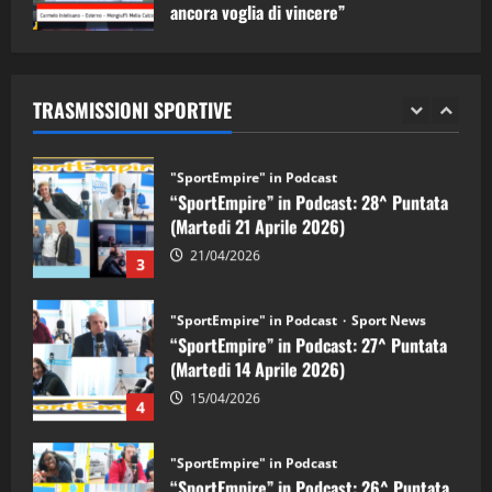
ancora voglia di vincere”
"SportEmpire" in Podcast
Sport News
05/09/2024
“SportEmpire” in Podcast: 29^ Puntata
(Martedi 28 Aprile 2026)
TRASMISSIONI SPORTIVE
28/04/2026
2
"SportEmpire" in Podcast
“SportEmpire” in Podcast: 28^ Puntata
(Martedi 21 Aprile 2026)
21/04/2026
3
"SportEmpire" in Podcast
Sport News
“SportEmpire” in Podcast: 27^ Puntata
(Martedi 14 Aprile 2026)
15/04/2026
4
"SportEmpire" in Podcast
“SportEmpire” in Podcast: 26^ Puntata