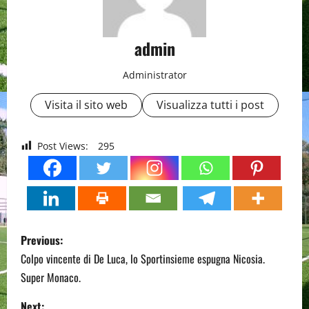
admin
Administrator
Visita il sito web
Visualizza tutti i post
Post Views:
295
P
Previous:
o
Colpo vincente di De Luca, lo Sportinsieme espugna Nicosia.
Super Monaco.
s
Next: