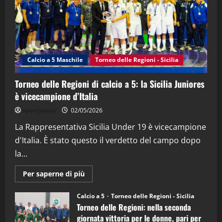
21/04/2026
3
"SportEmpire" in Podcast
Sport News
“SportEmpire” in Podcast: 27^ Puntata
(Martedi 14 Aprile 2026)
Calcio a 5 Maschile
Torneo delle Regioni - Sicilia
15/04/2026
4
Torneo delle Regioni di calcio a 5: la Sicilia Juniores
è vicecampione d’Italia
"SportEmpire" in Podcast
“SportEmpire” in Podcast: 26^ Puntata
sportjonico
02/05/2026
(Martedi 07 Aprile 2026)
La Rappresentativa Sicilia Under 19 è vicecampione
08/04/2026
5
d'Italia. È stato questo il verdetto del campo dopo
la...
Maggiori
Per saperne di più
informazioni
su
Torneo
Calcio a 5
Torneo delle Regioni - Sicilia
delle
Torneo delle Regioni: nella seconda
Regioni
di
giornata vittoria per le donne, pari per
calcio