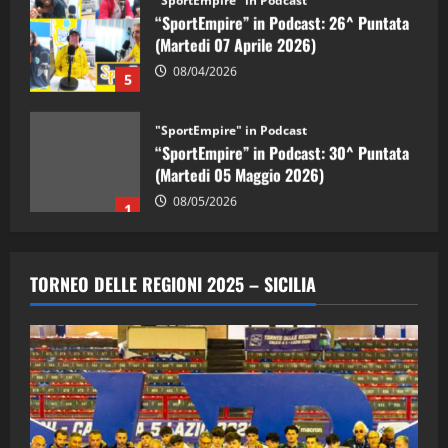
“SportEmpire” in Podcast: 26^ Puntata
(Martedi 07 Aprile 2026)
08/04/2026
5
"SportEmpire" in Podcast
“SportEmpire” in Podcast: 30^ Puntata
(Martedi 05 Maggio 2026)
08/05/2026
1
"SportEmpire" in Podcast
Sport News
“SportEmpire” in Podcast: 29^ Puntata
TORNEO DELLE REGIONI 2025 – SICILIA
(Martedi 28 Aprile 2026)
28/04/2026
2
"SportEmpire" in Podcast
“SportEmpire” in Podcast: 28^ Puntata
(Martedi 21 Aprile 2026)