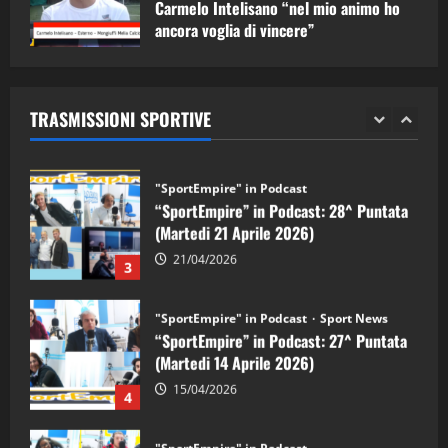
Carmelo Intelisano “nel mio animo ho
ancora voglia di vincere”
"SportEmpire" in Podcast
Sport News
05/09/2024
“SportEmpire” in Podcast: 29^ Puntata
(Martedi 28 Aprile 2026)
TRASMISSIONI SPORTIVE
28/04/2026
2
"SportEmpire" in Podcast
“SportEmpire” in Podcast: 28^ Puntata
(Martedi 21 Aprile 2026)
21/04/2026
3
"SportEmpire" in Podcast
Sport News
“SportEmpire” in Podcast: 27^ Puntata
(Martedi 14 Aprile 2026)
15/04/2026
4
"SportEmpire" in Podcast