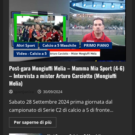
Altri Sport
Calcio a 5 Maschile
PRIMO PIANO
Video - Calcio a 5
Post-gara Mongiuffi Melia – Mamma Mia Sport (4-6)
– Intervista a mister Arturo Carciotto (Mongiuffi
Melia)
"SportEmpire" in Podcast
Sport News
sportjonico
30/09/2024
“SportEmpire” in Podcast: 29^ Puntata
(Martedi 28 Aprile 2026)
Sabato 28 Settembre 2024 prima giornata dal
campionato di Serie C2 di calcio a 5 di fronte...
28/04/2026
2
Maggiori
Per saperne di più
informazioni
"SportEmpire" in Podcast
su
“SportEmpire” in Podcast: 28^ Puntata
Post-