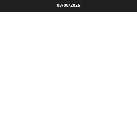
Salta
08/08/2026
al
contenuto