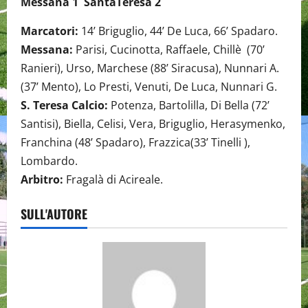
Messana 1 SantaTeresa 2
Marcatori:
14’ Briguglio, 44’ De Luca, 66’ Spadaro.
Messana:
Parisi, Cucinotta, Raffaele, Chillè (70’
Ranieri), Urso, Marchese (88’ Siracusa), Nunnari A.
(37’ Mento), Lo Presti, Venuti, De Luca, Nunnari G.
S. Teresa Calcio:
Potenza, Bartolilla, Di Bella (72’
Santisi), Biella, Celisi, Vera, Briguglio, Herasymenko,
Franchina (48’ Spadaro), Frazzica(33’ Tinelli ),
Lombardo.
Arbitro:
Fragalà di Acireale.
SULL'AUTORE