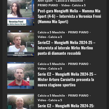
Altri Sport
Calcio a 5 Maschile
gara
(Martedi 21 Aprile 2026)
PRIMO PIANO
Video - Calcio a 5
Mongiuffi
Melia
Post-gara Mongiuffi Melia – Mamma Mia
21/04/2026
–
3
Sport (4-6) – Intervista a Veronica Freni
Mamma
Mia
(Mamma Mia Sport)
Sport
"SportEmpire" in Podcast
Sport News
(4-
30/09/2024
6)
“SportEmpire” in Podcast: 27^ Puntata
Calcio a 5 Maschile
PRIMO PIANO
–
(Martedi 14 Aprile 2026)
Video - Calcio a 5
Intervista
a
SerieC2 – Mongiuffi Melia 2024-25 –
15/04/2026
mister
4
Intervista al laterale Mirko Merlino
Arturo
Carciotto
punta di diamante rossoblù
(Mongiuffi
Melia)
"SportEmpire" in Podcast
26/09/2024
“SportEmpire” in Podcast: 26^ Puntata
Calcio a 5 Maschile
PRIMO PIANO
(Martedi 07 Aprile 2026)
Video - Calcio a 5
Serie C2 – Mongiuffi Melia 2024-25 –
08/04/2026
5
Mister Arturo Carciotto presenta la
nuova stagione sportiva
"SportEmpire" in Podcast
11/09/2024
“SportEmpire” in Podcast: 30^ Puntata
Calcio a 5 Maschile
PRIMO PIANO
(Martedi 05 Maggio 2026)
Video - Calcio a 5
Serie C2 – Mongiuffi Melia 2024-25:
08/05/2026
1