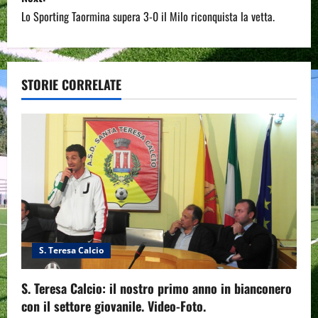
t
Lo Sporting Taormina supera 3-0 il Milo riconquista la vetta.
n
a
STORIE CORRELATE
v
i
g
a
t
i
S. Teresa Calcio
o
S. Teresa Calcio: il nostro primo anno in bianconero
n
con il settore giovanile. Video-Foto.