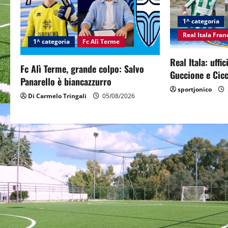
v
i
1^ categoria
Real Itala Fra
g
1^ categoria
Fc Alì Terme
Real Itala: uffi
a
Fc Alì Terme, grande colpo: Salvo
Guccione e Cicc
Panarello è biancazzurro
t
sportjonico
Di Carmelo Tringali
05/08/2026
i
o
n