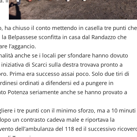
. Il
o, ha chiuso il conto mettendo in casella tre punti che
n la Belpassese sconfitta in casa dal Randazzo che
are l’aggancio.
ormalità anche se i locali per sfondare hanno dovuto
niziativa di Scarci sulla destra trovava pronto a
oro. Prima era successo assai poco. Solo due tiri di
iardinesi ordinati a difendersi ed a pungere in
nato Potenza seriamente anche se hanno provato a
ogliere i tre punti con il minimo sforzo, ma a 10 minuti
o dopo un contrasto cadeva male e riportava la
ervento dell’ambulanza del 118 ed il successivo ricover