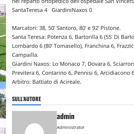
nel reparto ortopedico dell’ospedale San Vincen
SantaTeresa 4 GiardiniNaxos 0
Marcatori: 38, 50’ Santoro, 80’ e 92’ Pistone.
Santa Teresa: Potenza 6, Bartorilla 6 (55’ Di Bartol
Lombardo 6 (80’ Tomasello), Franchina 6, Frazzica 
Campailla.
Giardini Naxos: Lo Monaco 7, Dovara 6, Sciarrone
Previtera 6, Contarino 6, Pennisi 6, Arcidiacono 6 
Arbitro: Battiato di Acireale.
SULL'AUTORE
admin
Administrator