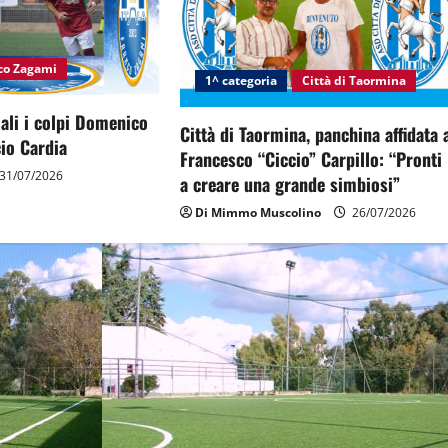
nco Zagami
1^ categoria
Città di Taormina
ciali i colpi Domenico
Città di Taormina, panchina affidata 
io Cardia
Francesco “Ciccio” Carpillo: “Pronti
31/07/2026
a creare una grande simbiosi”
Di Mimmo Muscolino
26/07/2026