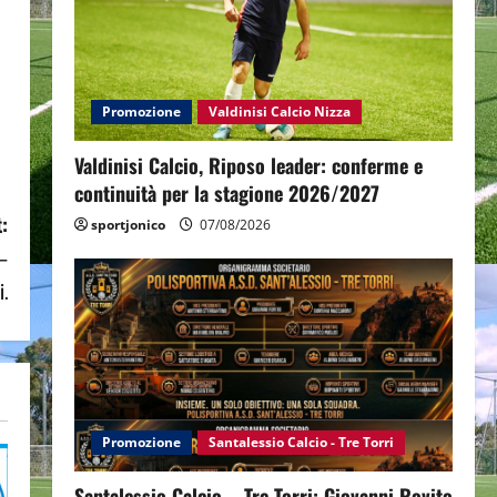
Promozione
Valdinisi Calcio Nizza
Valdinisi Calcio, Riposo leader: conferme e
continuità per la stagione 2026/2027
:
sportjonico
07/08/2026
 –
i.
Promozione
Santalessio Calcio - Tre Torri
Santalessio Calcio – Tre Torri: Giovanni Rovito