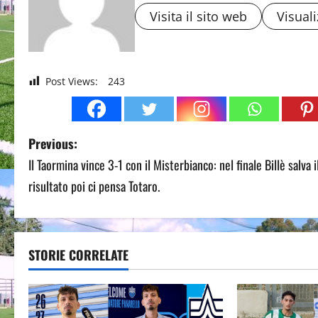
Visita il sito web
Visuali
Post Views:
243
P
Previous:
Il Taormina vince 3-1 con il Misterbianco: nel finale Billè salva i
o
risultato poi ci pensa Totaro.
s
t
STORIE CORRELATE
n
a