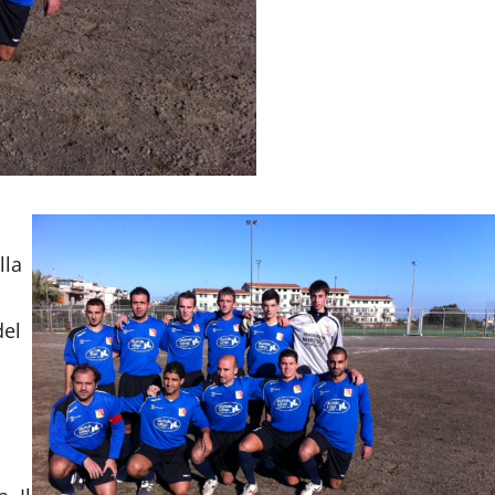
lla
del