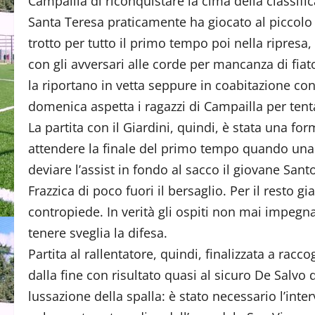
Campailla di riconquistare la cima della classifica
Santa Teresa praticamente ha giocato al piccolo
trotto per tutto il primo tempo poi nella ripresa,
con gli avversari alle corde per mancanza di fiat
la riportano in vetta seppure in coabitazione co
domenica aspetta i ragazzi di Campailla per tent
La partita con il Giardini, quindi, è stata una f
attendere la finale del primo tempo quando una i
deviare l’assist in fondo al sacco il giovane Sant
Frazzica di poco fuori il bersaglio. Per il resto g
contropiede. In verità gli ospiti non mai impeg
tenere sveglia la difesa.
Partita al rallentatore, quindi, finalizzata a racc
dalla fine con risultato quasi al sicuro De Salv
lussazione della spalla: è stato necessario l’int